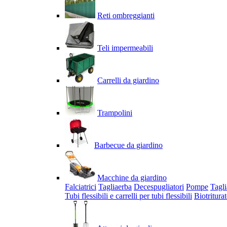
Reti ombreggianti
Teli impermeabili
Carrelli da giardino
Trampolini
Barbecue da giardino
Macchine da giardino
Falciatrici
Tagliaerba
Decespugliatori
Pompe
Tagli
Tubi flessibili e carrelli per tubi flessibili
Biotriturat