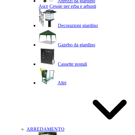
Attrezzi da giardino
Asce
Cesoie per erba e arbusti
Decorazioni giardino
Gazebo da giardino
Cassette postali
Altri
ARREDAMENTO