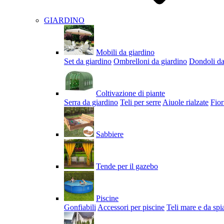
GIARDINO
Mobili da giardino
Set da giardino
Ombrelloni da giardino
Dondoli da
Coltivazione di piante
Serra da giardino
Teli per serre
Aiuole rialzate
Fior
Sabbiere
Tende per il gazebo
Piscine
Gonfiabili
Accessori per piscine
Teli mare e da spi