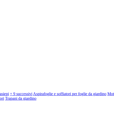
asiepi
+ 9 successivi
Aspirafoglie e soffiatori per foglie da giardino
Mot
ori
Trapani da giardino