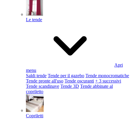
Le tende
Apri
menu
Saldi tende
Tende per il gazebo
Tende monocromatiche
Tende pronte all'uso
Tende oscuranti
+ 3 successivi
Tende scandinave
Tende 3D
Tende abbinate al
copriletto
Copriletti