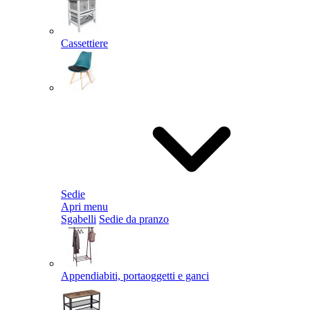
Cassettiere
Sedie
Apri menu
Sgabelli
Sedie da pranzo
Appendiabiti, portaoggetti e ganci