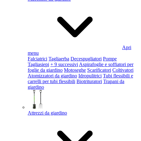
Apri
menu
Falciatrici
Tagliaerba
Decespugliatori
Pompe
Tagliasiepi
+ 9 successivi
Aspirafoglie e soffiatori per
foglie da giardino
Motoseghe
Scarificatori
Coltivatori
Atomizzatori da giardino
Idropulitrici
Tubi flessibili e
carrelli per tubi flessibili
Biotrituratori
Trapani da
giardino
Attrezzi da giardino