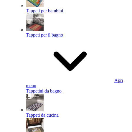
Tappeti per bambini
Tappeti per il bagno
Apri
menu
Tappetini da bagno
Tappeti da cucina