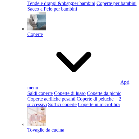
Tende e drappi &nbsp;per bambini
Coperte per bambini
Sacco a Pelo per bambini
Coperte
Apri
menu
Saldi coperte
Coperte di lusso
Coperte da picnic
Coperte acriliche pesanti
Coperte di peluche
+ 2
successivi
Soffici coperte
Coperte in microfibra
Tovaglie da cucina