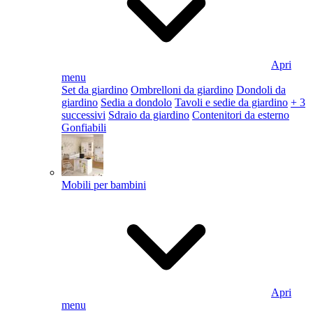
Apri
menu
Set da giardino
Ombrelloni da giardino
Dondoli da
giardino
Sedia a dondolo
Tavoli e sedie da giardino
+ 3
successivi
Sdraio da giardino
Contenitori da esterno
Gonfiabili
Mobili per bambini
Apri
menu