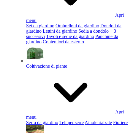
Apri
menu
Set da giardino
Ombrelloni da giardino
Dondoli da
giardino
Lettini da giardino
Sedia a dondolo
+ 3
successivi
Tavoli e sedie da giardino
Panchine da
giardino
Contenitori da esterno
Coltivazione di piante
Apri
menu
Serra da giardino
Teli per serre
Aiuole rialzate
Fioriere