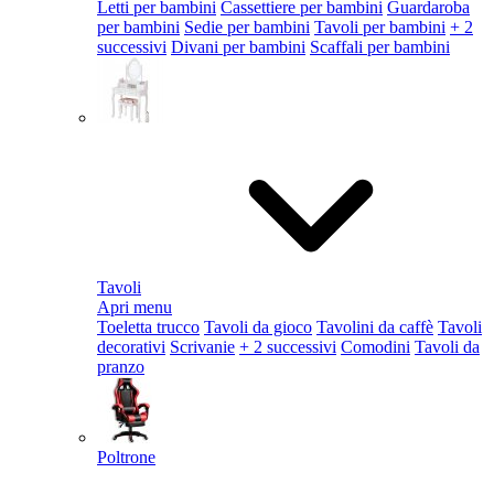
Letti per bambini
Cassettiere per bambini
Guardaroba
per bambini
Sedie per bambini
Tavoli per bambini
+ 2
successivi
Divani per bambini
Scaffali per bambini
Tavoli
Apri menu
Toeletta trucco
Tavoli da gioco
Tavolini da caffè
Tavoli
decorativi
Scrivanie
+ 2 successivi
Comodini
Tavoli da
pranzo
Poltrone