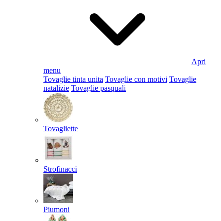
Apri
menu
Tovaglie tinta unita
Tovaglie con motivi
Tovaglie
natalizie
Tovaglie pasquali
Tovagliette
Strofinacci
Piumoni