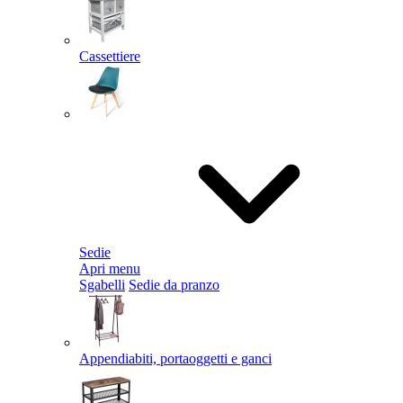
Cassettiere
Sedie
Apri menu
Sgabelli
Sedie da pranzo
Appendiabiti, portaoggetti e ganci