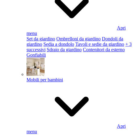
Apri
menu
Set da giardino
Ombrelloni da giardino
Dondoli da
giardino
Sedia a dondolo
Tavoli e sedie da giardino
+ 3
successivi
Sdraio da giardino
Contenitori da esterno
Gonfiabili
Mobili per bambini
Apri
menu