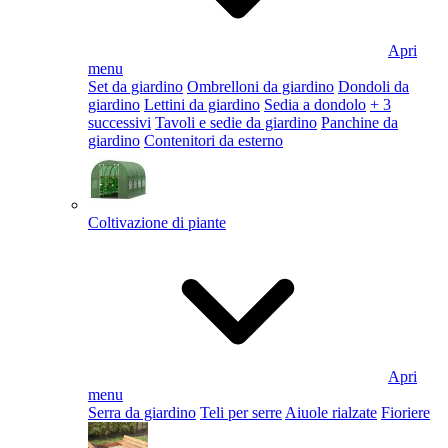
Apri
menu
Set da giardino
Ombrelloni da giardino
Dondoli da
giardino
Lettini da giardino
Sedia a dondolo
+ 3
successivi
Tavoli e sedie da giardino
Panchine da
giardino
Contenitori da esterno
Coltivazione di piante
Apri
menu
Serra da giardino
Teli per serre
Aiuole rialzate
Fioriere