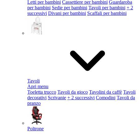
Letti per bambini
Cassettiere per bambini
Guardaroba
per bambini
Sedie per bambini
Tavoli per bambini
+ 2
successivi
Divani per bambini
Scaffali per bambini
Tavoli
Apri menu
Toeletta trucco
Tavoli da gioco
Tavolini da caffè
Tavoli
decorativi
Scrivanie
+ 2 successivi
Comodini
Tavoli da
pranzo
Poltrone