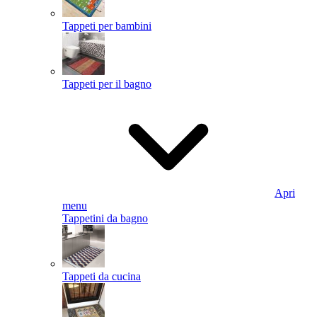
Tappeti per bambini
Tappeti per il bagno
Apri
menu
Tappetini da bagno
Tappeti da cucina