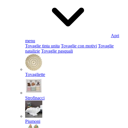
Apri
menu
Tovaglie tinta unita
Tovaglie con motivi
Tovaglie
natalizie
Tovaglie pasquali
Tovagliette
Strofinacci
Piumoni