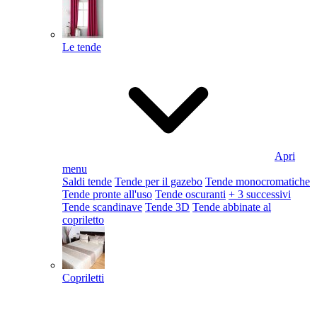
Le tende
Apri
menu
Saldi tende
Tende per il gazebo
Tende monocromatiche
Tende pronte all'uso
Tende oscuranti
+ 3 successivi
Tende scandinave
Tende 3D
Tende abbinate al
copriletto
Copriletti