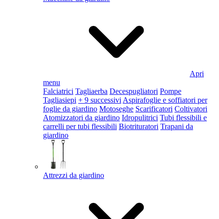
Apri
menu
Falciatrici
Tagliaerba
Decespugliatori
Pompe
Tagliasiepi
+ 9 successivi
Aspirafoglie e soffiatori per
foglie da giardino
Motoseghe
Scarificatori
Coltivatori
Atomizzatori da giardino
Idropulitrici
Tubi flessibili e
carrelli per tubi flessibili
Biotrituratori
Trapani da
giardino
Attrezzi da giardino