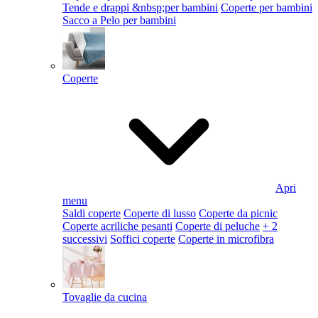
Tende e drappi &nbsp;per bambini
Coperte per bambini
Sacco a Pelo per bambini
Coperte
Apri
menu
Saldi coperte
Coperte di lusso
Coperte da picnic
Coperte acriliche pesanti
Coperte di peluche
+ 2
successivi
Soffici coperte
Coperte in microfibra
Tovaglie da cucina