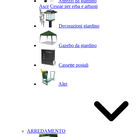
Attrezzi da giardino
Asce
Cesoie per erba e arbusti
Decorazioni giardino
Gazebo da giardino
Cassette postali
Altri
ARREDAMENTO