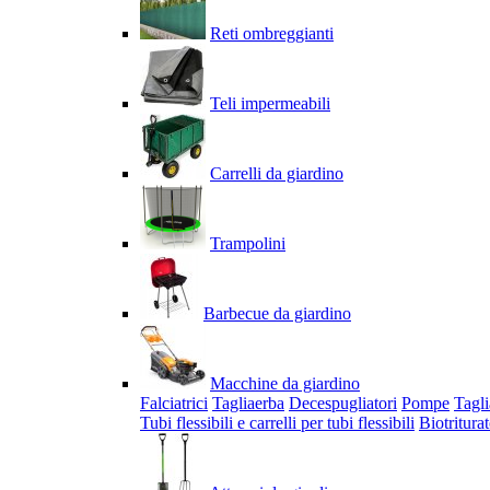
Reti ombreggianti
Teli impermeabili
Carrelli da giardino
Trampolini
Barbecue da giardino
Macchine da giardino
Falciatrici
Tagliaerba
Decespugliatori
Pompe
Tagli
Tubi flessibili e carrelli per tubi flessibili
Biotriturat