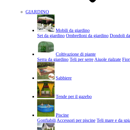
GIARDINO
Mobili da giardino
Set da giardino
Ombrelloni da giardino
Dondoli da
Coltivazione di piante
Serra da giardino
Teli per serre
Aiuole rialzate
Fior
Sabbiere
Tende per il gazebo
Piscine
Gonfiabili
Accessori per piscine
Teli mare e da spi