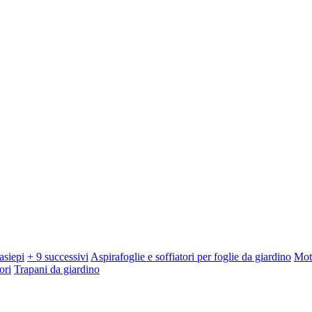
asiepi
+ 9 successivi
Aspirafoglie e soffiatori per foglie da giardino
Mot
ori
Trapani da giardino