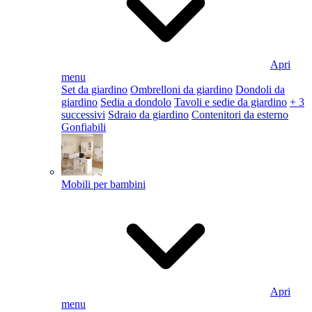
Apri
menu
Set da giardino
Ombrelloni da giardino
Dondoli da
giardino
Sedia a dondolo
Tavoli e sedie da giardino
+ 3
successivi
Sdraio da giardino
Contenitori da esterno
Gonfiabili
Mobili per bambini
Apri
menu