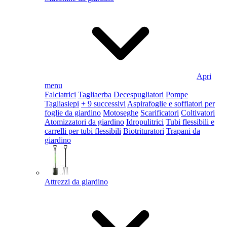
Apri
menu
Falciatrici
Tagliaerba
Decespugliatori
Pompe
Tagliasiepi
+ 9 successivi
Aspirafoglie e soffiatori per
foglie da giardino
Motoseghe
Scarificatori
Coltivatori
Atomizzatori da giardino
Idropulitrici
Tubi flessibili e
carrelli per tubi flessibili
Biotrituratori
Trapani da
giardino
Attrezzi da giardino