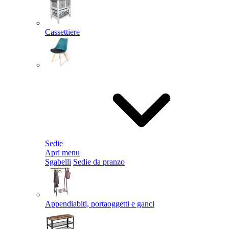
Cassettiere
Sedie
Apri menu
Sgabelli
Sedie da pranzo
Appendiabiti, portaoggetti e ganci