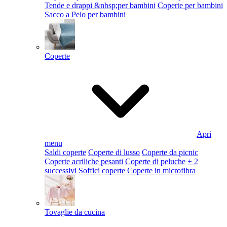
Tende e drappi &nbsp;per bambini
Coperte per bambini
Sacco a Pelo per bambini
Coperte
Apri
menu
Saldi coperte
Coperte di lusso
Coperte da picnic
Coperte acriliche pesanti
Coperte di peluche
+ 2
successivi
Soffici coperte
Coperte in microfibra
Tovaglie da cucina