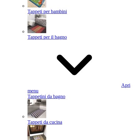
Tappeti per bambini
Tappeti per il bagno
Apri
menu
Tappetini da bagno
Tappeti da cucina