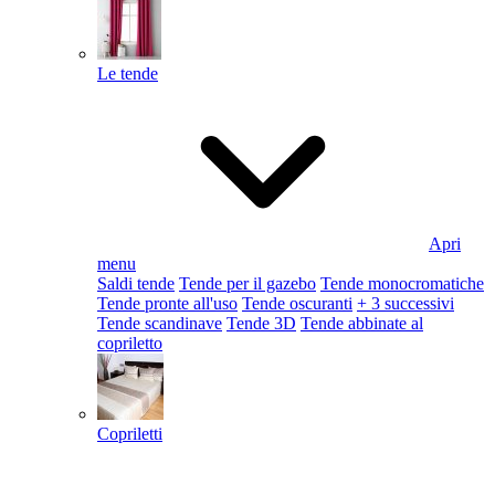
Le tende
Apri
menu
Saldi tende
Tende per il gazebo
Tende monocromatiche
Tende pronte all'uso
Tende oscuranti
+ 3 successivi
Tende scandinave
Tende 3D
Tende abbinate al
copriletto
Copriletti