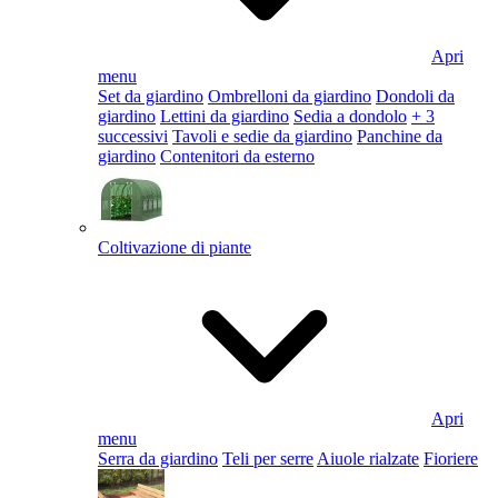
Apri
menu
Set da giardino
Ombrelloni da giardino
Dondoli da
giardino
Lettini da giardino
Sedia a dondolo
+ 3
successivi
Tavoli e sedie da giardino
Panchine da
giardino
Contenitori da esterno
Coltivazione di piante
Apri
menu
Serra da giardino
Teli per serre
Aiuole rialzate
Fioriere