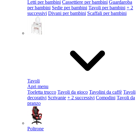
Letti per bambini
Cassettiere per bambini
Guardaroba
per bambini
Sedie per bambini
Tavoli per bambini
+ 2
successivi
Divani per bambini
Scaffali per bambini
Tavoli
Apri menu
Toeletta trucco
Tavoli da gioco
Tavolini da caffè
Tavoli
decorativi
Scrivanie
+ 2 successivi
Comodini
Tavoli da
pranzo
Poltrone