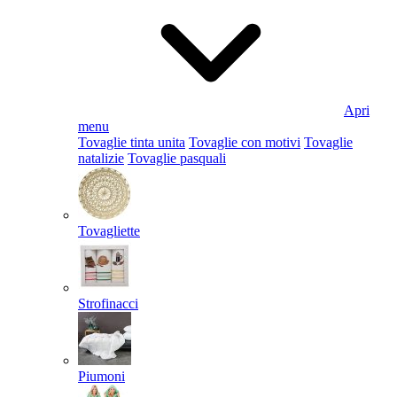
Apri
menu
Tovaglie tinta unita
Tovaglie con motivi
Tovaglie
natalizie
Tovaglie pasquali
Tovagliette
Strofinacci
Piumoni