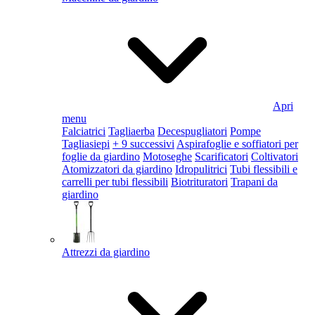
Apri
menu
Falciatrici
Tagliaerba
Decespugliatori
Pompe
Tagliasiepi
+ 9 successivi
Aspirafoglie e soffiatori per
foglie da giardino
Motoseghe
Scarificatori
Coltivatori
Atomizzatori da giardino
Idropulitrici
Tubi flessibili e
carrelli per tubi flessibili
Biotrituratori
Trapani da
giardino
Attrezzi da giardino