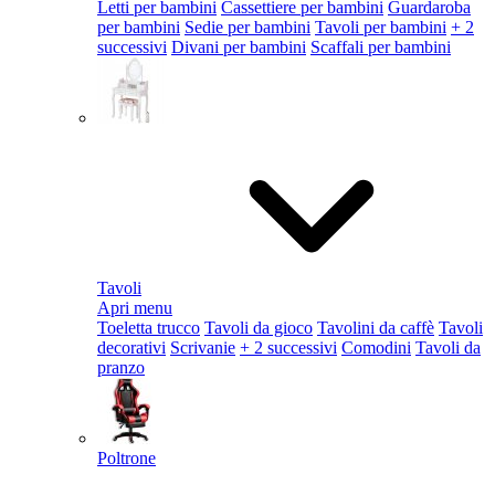
Letti per bambini
Cassettiere per bambini
Guardaroba
per bambini
Sedie per bambini
Tavoli per bambini
+ 2
successivi
Divani per bambini
Scaffali per bambini
Tavoli
Apri menu
Toeletta trucco
Tavoli da gioco
Tavolini da caffè
Tavoli
decorativi
Scrivanie
+ 2 successivi
Comodini
Tavoli da
pranzo
Poltrone