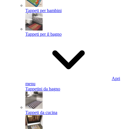
Tappeti per bambini
Tappeti per il bagno
Apri
menu
Tappetini da bagno
Tappeti da cucina