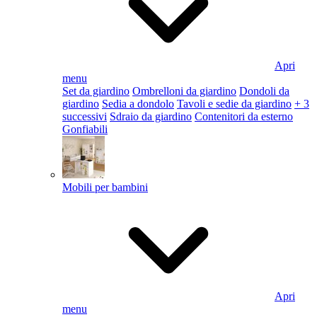
Apri
menu
Set da giardino
Ombrelloni da giardino
Dondoli da
giardino
Sedia a dondolo
Tavoli e sedie da giardino
+ 3
successivi
Sdraio da giardino
Contenitori da esterno
Gonfiabili
Mobili per bambini
Apri
menu