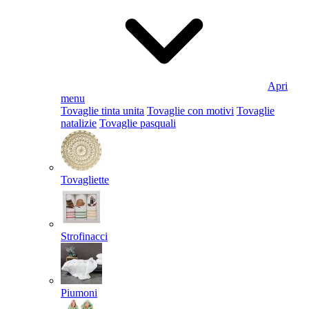
Apri
menu
Tovaglie tinta unita
Tovaglie con motivi
Tovaglie
natalizie
Tovaglie pasquali
Tovagliette
Strofinacci
Piumoni