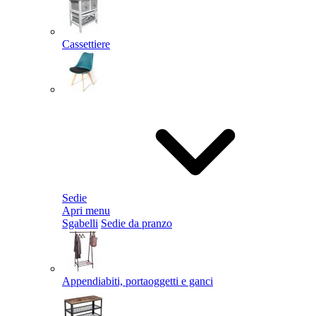
Cassettiere
Sedie
Apri menu
Sgabelli
Sedie da pranzo
Appendiabiti, portaoggetti e ganci