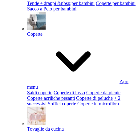
Tende e drappi &nbsp;per bambini
Coperte per bambini
Sacco a Pelo per bambini
Coperte
Apri
menu
Saldi coperte
Coperte di lusso
Coperte da picnic
Coperte acriliche pesanti
Coperte di peluche
+ 2
successivi
Soffici coperte
Coperte in microfibra
Tovaglie da cucina