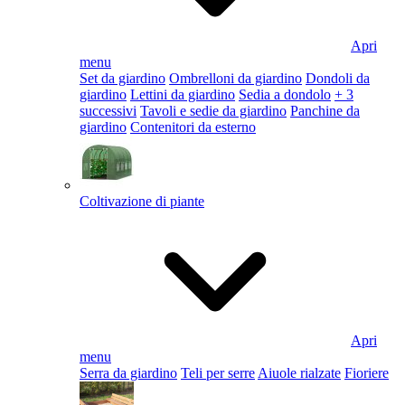
Apri
menu
Set da giardino
Ombrelloni da giardino
Dondoli da
giardino
Lettini da giardino
Sedia a dondolo
+ 3
successivi
Tavoli e sedie da giardino
Panchine da
giardino
Contenitori da esterno
Coltivazione di piante
Apri
menu
Serra da giardino
Teli per serre
Aiuole rialzate
Fioriere