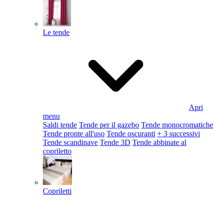
Le tende
Apri
menu
Saldi tende
Tende per il gazebo
Tende monocromatiche
Tende pronte all'uso
Tende oscuranti
+ 3 successivi
Tende scandinave
Tende 3D
Tende abbinate al
copriletto
Copriletti