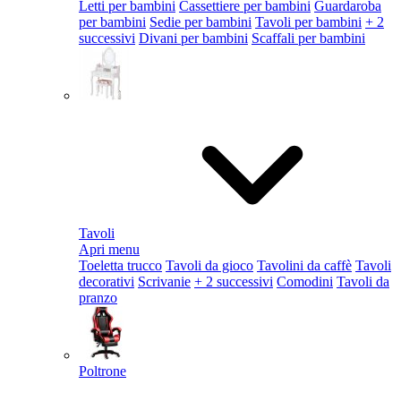
Letti per bambini
Cassettiere per bambini
Guardaroba
per bambini
Sedie per bambini
Tavoli per bambini
+ 2
successivi
Divani per bambini
Scaffali per bambini
Tavoli
Apri menu
Toeletta trucco
Tavoli da gioco
Tavolini da caffè
Tavoli
decorativi
Scrivanie
+ 2 successivi
Comodini
Tavoli da
pranzo
Poltrone