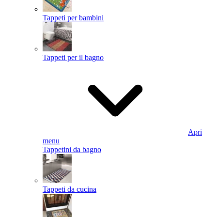
Tappeti per bambini
Tappeti per il bagno
Apri
menu
Tappetini da bagno
Tappeti da cucina