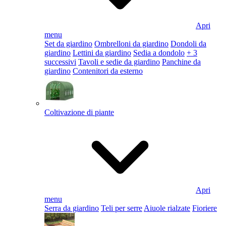
Apri
menu
Set da giardino
Ombrelloni da giardino
Dondoli da
giardino
Lettini da giardino
Sedia a dondolo
+ 3
successivi
Tavoli e sedie da giardino
Panchine da
giardino
Contenitori da esterno
Coltivazione di piante
Apri
menu
Serra da giardino
Teli per serre
Aiuole rialzate
Fioriere