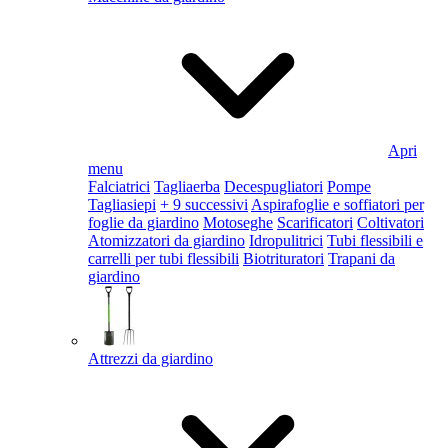
Apri
menu
Falciatrici
Tagliaerba
Decespugliatori
Pompe
Tagliasiepi
+ 9 successivi
Aspirafoglie e soffiatori per
foglie da giardino
Motoseghe
Scarificatori
Coltivatori
Atomizzatori da giardino
Idropulitrici
Tubi flessibili e
carrelli per tubi flessibili
Biotrituratori
Trapani da
giardino
Attrezzi da giardino