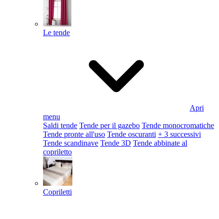
Le tende
Apri
menu
Saldi tende
Tende per il gazebo
Tende monocromatiche
Tende pronte all'uso
Tende oscuranti
+ 3 successivi
Tende scandinave
Tende 3D
Tende abbinate al
copriletto
Copriletti