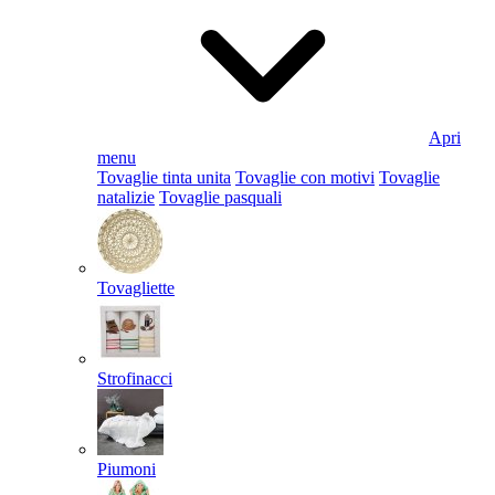
Apri
menu
Tovaglie tinta unita
Tovaglie con motivi
Tovaglie
natalizie
Tovaglie pasquali
Tovagliette
Strofinacci
Piumoni