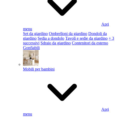
Apri
menu
Set da giardino
Ombrelloni da giardino
Dondoli da
giardino
Sedia a dondolo
Tavoli e sedie da giardino
+ 3
successivi
Sdraio da giardino
Contenitori da esterno
Gonfiabili
Mobili per bambini
Apri
menu