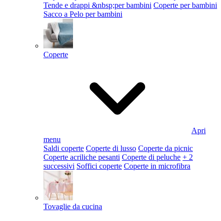
Tende e drappi &nbsp;per bambini
Coperte per bambini
Sacco a Pelo per bambini
Coperte
Apri
menu
Saldi coperte
Coperte di lusso
Coperte da picnic
Coperte acriliche pesanti
Coperte di peluche
+ 2
successivi
Soffici coperte
Coperte in microfibra
Tovaglie da cucina