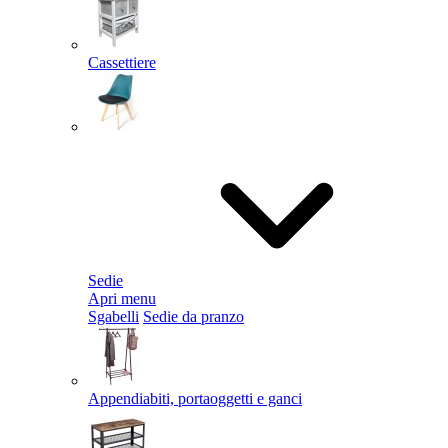
Cassettiere
Sedie
Apri menu
Sgabelli
Sedie da pranzo
Appendiabiti, portaoggetti e ganci