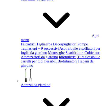
Apri
menu
Falciatrici
Tagliaerba
Decespugliatori
Pompe
Tagliasiepi
+ 9 successivi
Aspirafoglie e soffiatori per
foglie da giardino
Motoseghe
Scarificatori
Coltivatori
Atomizzatori da giardino
Idropulitrici
Tubi flessibili e
carrelli per tubi flessibili
Biotrituratori
Trapani da
giardino
Attrezzi da giardino