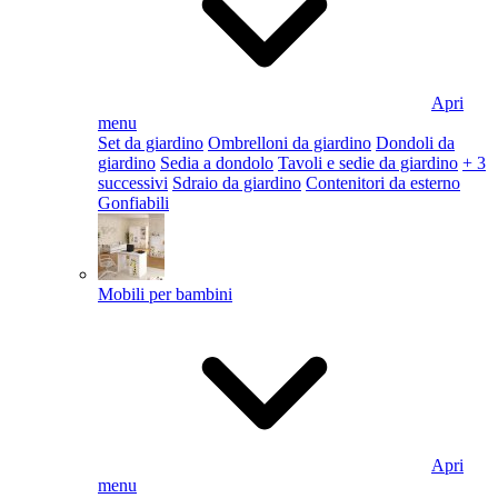
Apri
menu
Set da giardino
Ombrelloni da giardino
Dondoli da
giardino
Sedia a dondolo
Tavoli e sedie da giardino
+ 3
successivi
Sdraio da giardino
Contenitori da esterno
Gonfiabili
Mobili per bambini
Apri
menu