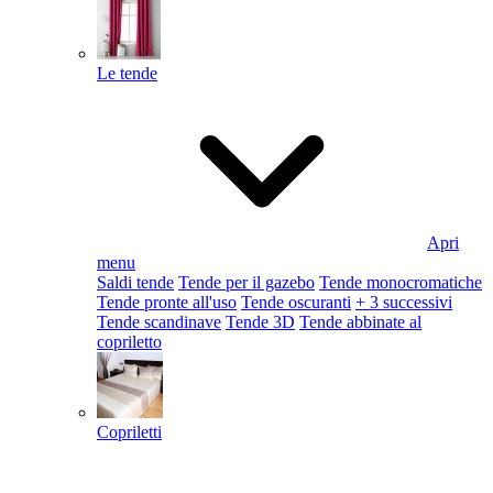
Le tende
Apri
menu
Saldi tende
Tende per il gazebo
Tende monocromatiche
Tende pronte all'uso
Tende oscuranti
+ 3 successivi
Tende scandinave
Tende 3D
Tende abbinate al
copriletto
Copriletti