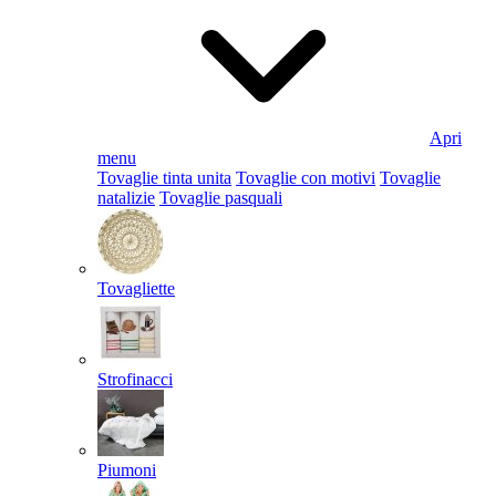
Apri
menu
Tovaglie tinta unita
Tovaglie con motivi
Tovaglie
natalizie
Tovaglie pasquali
Tovagliette
Strofinacci
Piumoni