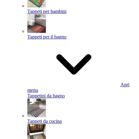
Tappeti per bambini
Tappeti per il bagno
Apri
menu
Tappetini da bagno
Tappeti da cucina