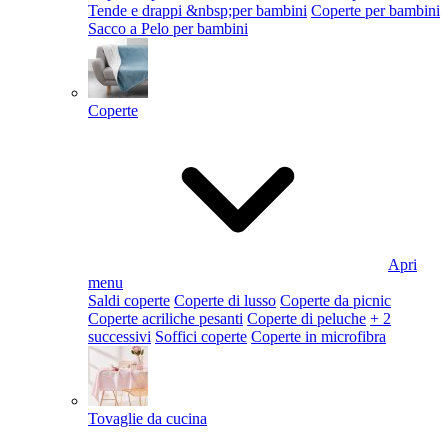
Tende e drappi &nbsp;per bambini
Coperte per bambini
Sacco a Pelo per bambini
Coperte
Apri
menu
Saldi coperte
Coperte di lusso
Coperte da picnic
Coperte acriliche pesanti
Coperte di peluche
+ 2
successivi
Soffici coperte
Coperte in microfibra
Tovaglie da cucina