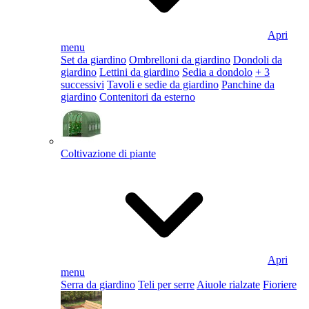
Apri
menu
Set da giardino
Ombrelloni da giardino
Dondoli da
giardino
Lettini da giardino
Sedia a dondolo
+ 3
successivi
Tavoli e sedie da giardino
Panchine da
giardino
Contenitori da esterno
Coltivazione di piante
Apri
menu
Serra da giardino
Teli per serre
Aiuole rialzate
Fioriere