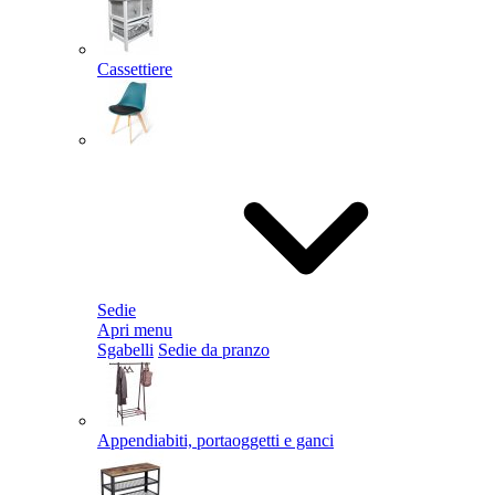
Cassettiere
Sedie
Apri menu
Sgabelli
Sedie da pranzo
Appendiabiti, portaoggetti e ganci