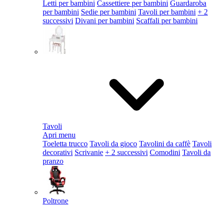
Letti per bambini
Cassettiere per bambini
Guardaroba
per bambini
Sedie per bambini
Tavoli per bambini
+ 2
successivi
Divani per bambini
Scaffali per bambini
Tavoli
Apri menu
Toeletta trucco
Tavoli da gioco
Tavolini da caffè
Tavoli
decorativi
Scrivanie
+ 2 successivi
Comodini
Tavoli da
pranzo
Poltrone