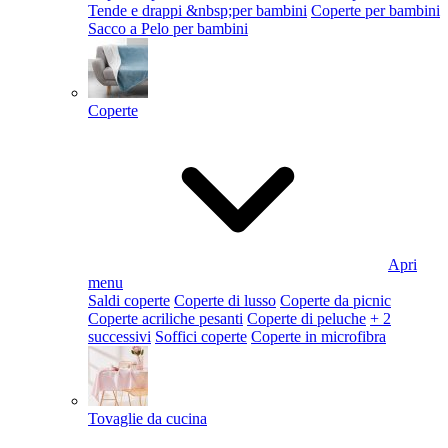
Tende e drappi &nbsp;per bambini
Coperte per bambini
Sacco a Pelo per bambini
Coperte
Apri
menu
Saldi coperte
Coperte di lusso
Coperte da picnic
Coperte acriliche pesanti
Coperte di peluche
+ 2
successivi
Soffici coperte
Coperte in microfibra
Tovaglie da cucina