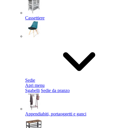
Cassettiere
Sedie
Apri menu
Sgabelli
Sedie da pranzo
Appendiabiti, portaoggetti e ganci