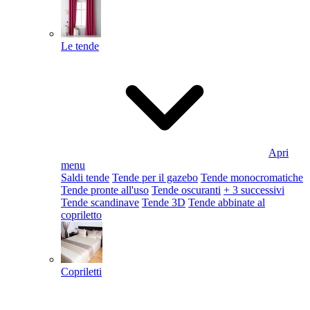
Le tende
Apri
menu
Saldi tende
Tende per il gazebo
Tende monocromatiche
Tende pronte all'uso
Tende oscuranti
+ 3 successivi
Tende scandinave
Tende 3D
Tende abbinate al
copriletto
Copriletti