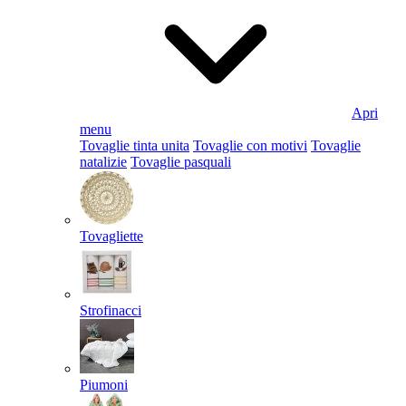
Apri
menu
Tovaglie tinta unita
Tovaglie con motivi
Tovaglie
natalizie
Tovaglie pasquali
Tovagliette
Strofinacci
Piumoni