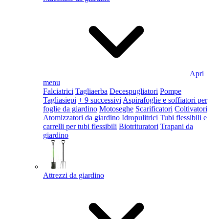
Apri
menu
Falciatrici
Tagliaerba
Decespugliatori
Pompe
Tagliasiepi
+ 9 successivi
Aspirafoglie e soffiatori per
foglie da giardino
Motoseghe
Scarificatori
Coltivatori
Atomizzatori da giardino
Idropulitrici
Tubi flessibili e
carrelli per tubi flessibili
Biotrituratori
Trapani da
giardino
Attrezzi da giardino