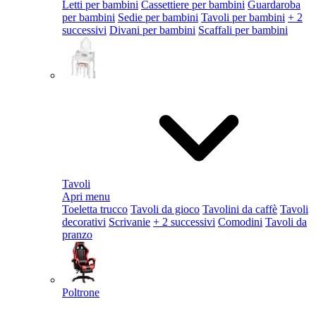
Letti per bambini
Cassettiere per bambini
Guardaroba
per bambini
Sedie per bambini
Tavoli per bambini
+ 2
successivi
Divani per bambini
Scaffali per bambini
Tavoli
Apri menu
Toeletta trucco
Tavoli da gioco
Tavolini da caffè
Tavoli
decorativi
Scrivanie
+ 2 successivi
Comodini
Tavoli da
pranzo
Poltrone