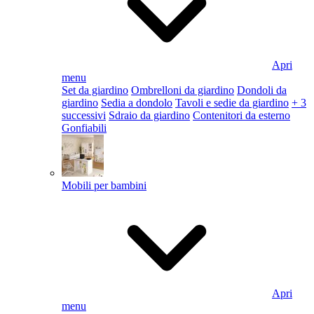
Apri
menu
Set da giardino
Ombrelloni da giardino
Dondoli da
giardino
Sedia a dondolo
Tavoli e sedie da giardino
+ 3
successivi
Sdraio da giardino
Contenitori da esterno
Gonfiabili
Mobili per bambini
Apri
menu