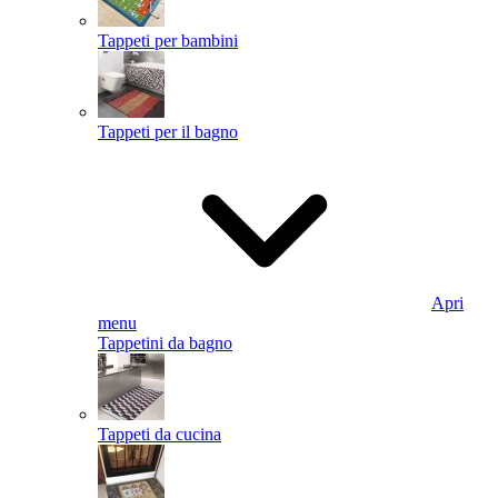
Tappeti per bambini
Tappeti per il bagno
Apri
menu
Tappetini da bagno
Tappeti da cucina