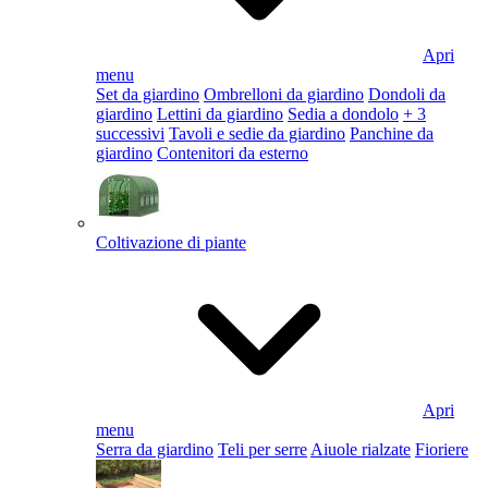
Apri
menu
Set da giardino
Ombrelloni da giardino
Dondoli da
giardino
Lettini da giardino
Sedia a dondolo
+ 3
successivi
Tavoli e sedie da giardino
Panchine da
giardino
Contenitori da esterno
Coltivazione di piante
Apri
menu
Serra da giardino
Teli per serre
Aiuole rialzate
Fioriere