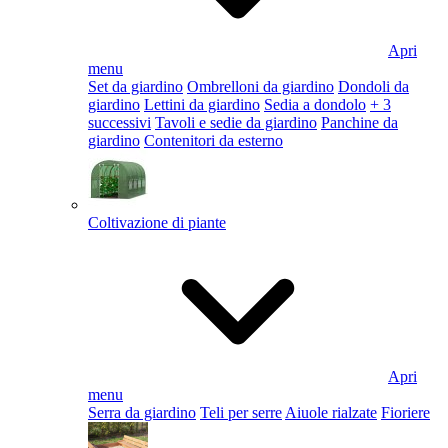
Apri
menu
Set da giardino
Ombrelloni da giardino
Dondoli da
giardino
Lettini da giardino
Sedia a dondolo
+ 3
successivi
Tavoli e sedie da giardino
Panchine da
giardino
Contenitori da esterno
Coltivazione di piante
Apri
menu
Serra da giardino
Teli per serre
Aiuole rialzate
Fioriere