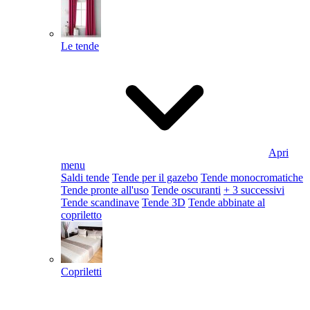
Le tende
Apri
menu
Saldi tende
Tende per il gazebo
Tende monocromatiche
Tende pronte all'uso
Tende oscuranti
+ 3 successivi
Tende scandinave
Tende 3D
Tende abbinate al
copriletto
Copriletti