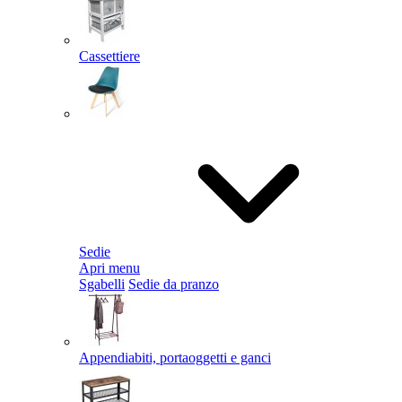
Cassettiere
Sedie
Apri menu
Sgabelli
Sedie da pranzo
Appendiabiti, portaoggetti e ganci