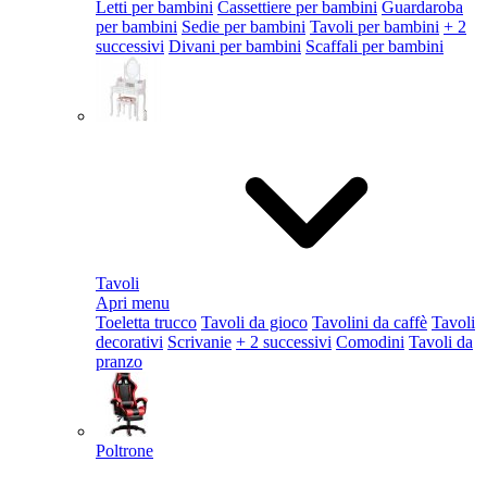
Letti per bambini
Cassettiere per bambini
Guardaroba
per bambini
Sedie per bambini
Tavoli per bambini
+ 2
successivi
Divani per bambini
Scaffali per bambini
Tavoli
Apri menu
Toeletta trucco
Tavoli da gioco
Tavolini da caffè
Tavoli
decorativi
Scrivanie
+ 2 successivi
Comodini
Tavoli da
pranzo
Poltrone