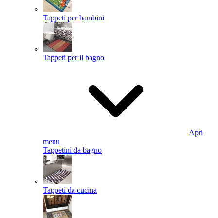
Tappeti per bambini
Tappeti per il bagno
Apri
menu
Tappetini da bagno
Tappeti da cucina