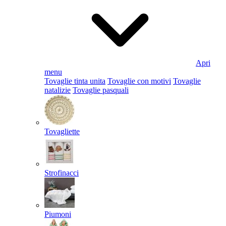
Apri
menu
Tovaglie tinta unita
Tovaglie con motivi
Tovaglie
natalizie
Tovaglie pasquali
Tovagliette
Strofinacci
Piumoni