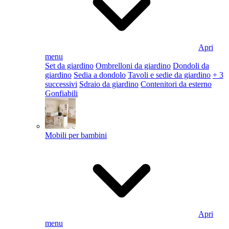
Apri
menu
Set da giardino
Ombrelloni da giardino
Dondoli da
giardino
Sedia a dondolo
Tavoli e sedie da giardino
+ 3
successivi
Sdraio da giardino
Contenitori da esterno
Gonfiabili
Mobili per bambini
Apri
menu