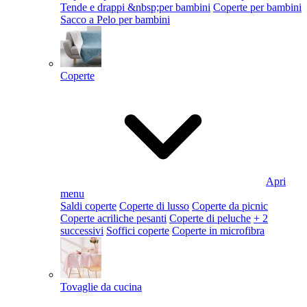
Tende e drappi &nbsp;per bambini
Coperte per bambini
Sacco a Pelo per bambini
Coperte
Apri
menu
Saldi coperte
Coperte di lusso
Coperte da picnic
Coperte acriliche pesanti
Coperte di peluche
+ 2
successivi
Soffici coperte
Coperte in microfibra
Tovaglie da cucina