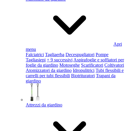
Apri
menu
Falciatrici
Tagliaerba
Decespugliatori
Pompe
Tagliasiepi
+ 9 successivi
Aspirafoglie e soffiatori per
foglie da giardino
Motoseghe
Scarificatori
Coltivatori
Atomizzatori da giardino
Idropulitrici
Tubi flessibili e
carrelli per tubi flessibili
Biotrituratori
Trapani da
giardino
Attrezzi da giardino