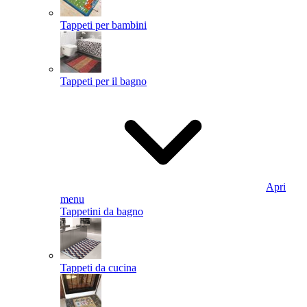
Tappeti per bambini
Tappeti per il bagno
Apri
menu
Tappetini da bagno
Tappeti da cucina