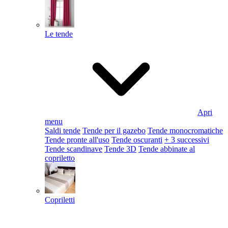
Le tende
Apri
menu
Saldi tende
Tende per il gazebo
Tende monocromatiche
Tende pronte all'uso
Tende oscuranti
+ 3 successivi
Tende scandinave
Tende 3D
Tende abbinate al
copriletto
Copriletti