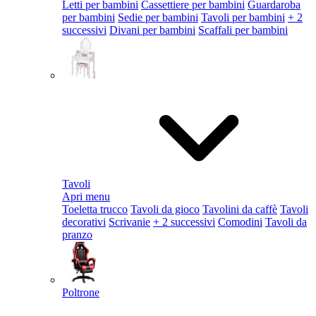
Letti per bambini
Cassettiere per bambini
Guardaroba
per bambini
Sedie per bambini
Tavoli per bambini
+ 2
successivi
Divani per bambini
Scaffali per bambini
Tavoli
Apri menu
Toeletta trucco
Tavoli da gioco
Tavolini da caffè
Tavoli
decorativi
Scrivanie
+ 2 successivi
Comodini
Tavoli da
pranzo
Poltrone