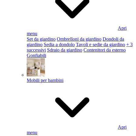
Apri
menu
Set da giardino
Ombrelloni da giardino
Dondoli da
giardino
Sedia a dondolo
Tavoli e sedie da giardino
+ 3
successivi
Sdraio da giardino
Contenitori da esterno
Gonfiabili
Mobili per bambini
Apri
menu