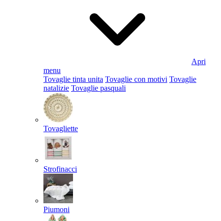
Apri
menu
Tovaglie tinta unita
Tovaglie con motivi
Tovaglie
natalizie
Tovaglie pasquali
Tovagliette
Strofinacci
Piumoni