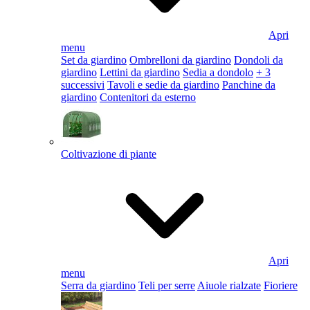
Apri
menu
Set da giardino
Ombrelloni da giardino
Dondoli da
giardino
Lettini da giardino
Sedia a dondolo
+ 3
successivi
Tavoli e sedie da giardino
Panchine da
giardino
Contenitori da esterno
Coltivazione di piante
Apri
menu
Serra da giardino
Teli per serre
Aiuole rialzate
Fioriere