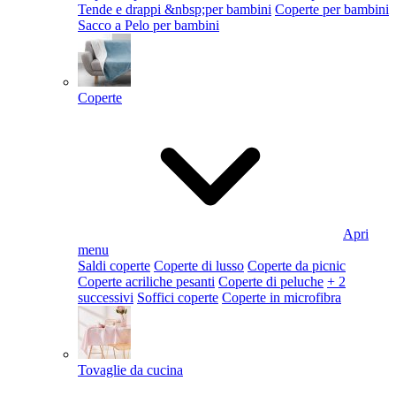
Tende e drappi &nbsp;per bambini
Coperte per bambini
Sacco a Pelo per bambini
Coperte
Apri
menu
Saldi coperte
Coperte di lusso
Coperte da picnic
Coperte acriliche pesanti
Coperte di peluche
+ 2
successivi
Soffici coperte
Coperte in microfibra
Tovaglie da cucina