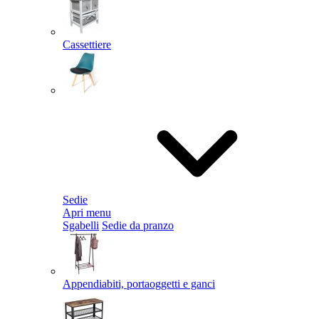
Cassettiere
Sedie
Apri menu
Sgabelli
Sedie da pranzo
Appendiabiti, portaoggetti e ganci