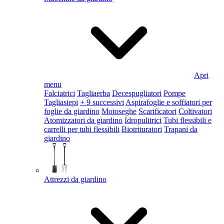
Apri
menu
Falciatrici
Tagliaerba
Decespugliatori
Pompe
Tagliasiepi
+ 9 successivi
Aspirafoglie e soffiatori per
foglie da giardino
Motoseghe
Scarificatori
Coltivatori
Atomizzatori da giardino
Idropulitrici
Tubi flessibili e
carrelli per tubi flessibili
Biotrituratori
Trapani da
giardino
Attrezzi da giardino