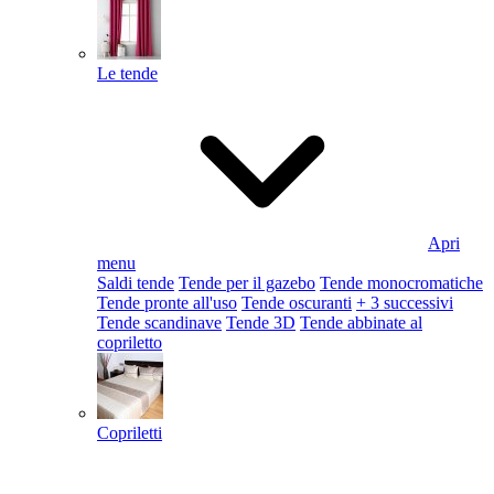
Le tende
Apri
menu
Saldi tende
Tende per il gazebo
Tende monocromatiche
Tende pronte all'uso
Tende oscuranti
+ 3 successivi
Tende scandinave
Tende 3D
Tende abbinate al
copriletto
Copriletti