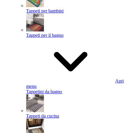
Tappeti per bambini
Tappeti per il bagno
Apri
menu
Tappetini da bagno
Tappeti da cucina