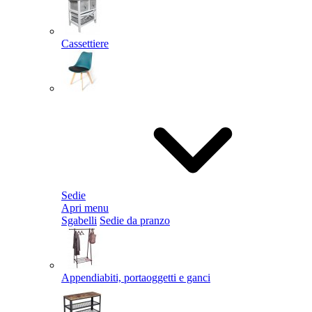
Cassettiere
Sedie
Apri menu
Sgabelli
Sedie da pranzo
Appendiabiti, portaoggetti e ganci