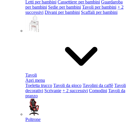
Letti per bambini
Cassettiere per bambini
Guardaroba
per bambini
Sedie per bambini
Tavoli per bambini
+ 2
successivi
Divani per bambini
Scaffali per bambini
Tavoli
Apri menu
Toeletta trucco
Tavoli da gioco
Tavolini da caffè
Tavoli
decorativi
Scrivanie
+ 2 successivi
Comodini
Tavoli da
pranzo
Poltrone