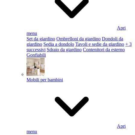
Apri
menu
Set da giardino
Ombrelloni da giardino
Dondoli da
giardino
Sedia a dondolo
Tavoli e sedie da giardino
+ 3
successivi
Sdraio da giardino
Contenitori da esterno
Gonfiabili
Mobili per bambini
Apri
menu