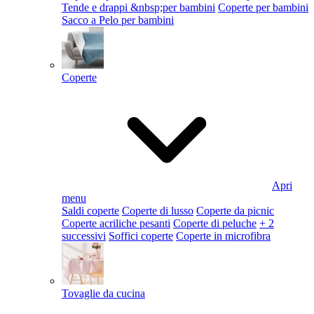
Tende e drappi &nbsp;per bambini
Coperte per bambini
Sacco a Pelo per bambini
Coperte
Apri
menu
Saldi coperte
Coperte di lusso
Coperte da picnic
Coperte acriliche pesanti
Coperte di peluche
+ 2
successivi
Soffici coperte
Coperte in microfibra
Tovaglie da cucina