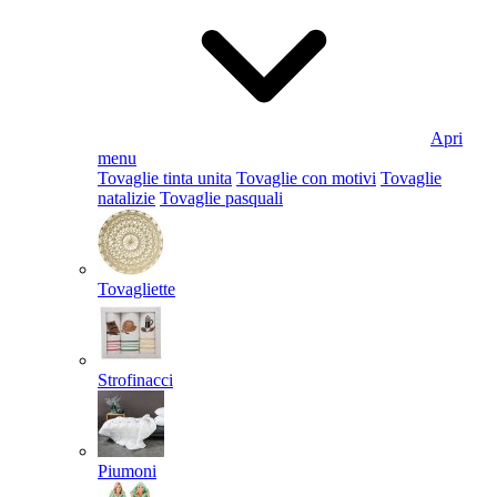
Apri
menu
Tovaglie tinta unita
Tovaglie con motivi
Tovaglie
natalizie
Tovaglie pasquali
Tovagliette
Strofinacci
Piumoni