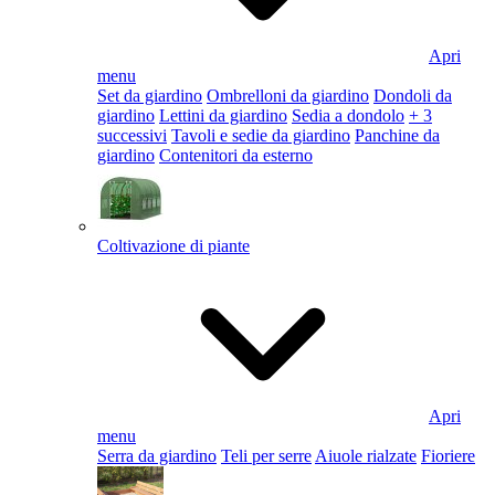
Apri
menu
Set da giardino
Ombrelloni da giardino
Dondoli da
giardino
Lettini da giardino
Sedia a dondolo
+ 3
successivi
Tavoli e sedie da giardino
Panchine da
giardino
Contenitori da esterno
Coltivazione di piante
Apri
menu
Serra da giardino
Teli per serre
Aiuole rialzate
Fioriere