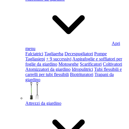
Apri
menu
Falciatrici
Tagliaerba
Decespugliatori
Pompe
Tagliasiepi
+ 9 successivi
Aspirafoglie e soffiatori per
foglie da giardino
Motoseghe
Scarificatori
Coltivatori
Atomizzatori da giardino
Idropulitrici
Tubi flessibili e
carrelli per tubi flessibili
Biotrituratori
Trapani da
giardino
Attrezzi da giardino