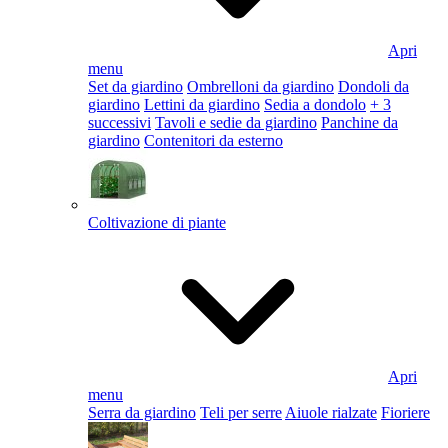
Apri
menu
Set da giardino
Ombrelloni da giardino
Dondoli da
giardino
Lettini da giardino
Sedia a dondolo
+ 3
successivi
Tavoli e sedie da giardino
Panchine da
giardino
Contenitori da esterno
Coltivazione di piante
Apri
menu
Serra da giardino
Teli per serre
Aiuole rialzate
Fioriere