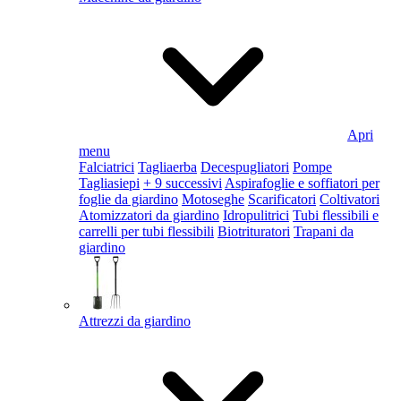
Apri
menu
Falciatrici
Tagliaerba
Decespugliatori
Pompe
Tagliasiepi
+ 9 successivi
Aspirafoglie e soffiatori per
foglie da giardino
Motoseghe
Scarificatori
Coltivatori
Atomizzatori da giardino
Idropulitrici
Tubi flessibili e
carrelli per tubi flessibili
Biotrituratori
Trapani da
giardino
Attrezzi da giardino