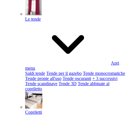
Le tende
Apri
menu
Saldi tende
Tende per il gazebo
Tende monocromatiche
Tende pronte all'uso
Tende oscuranti
+ 3 successivi
Tende scandinave
Tende 3D
Tende abbinate al
copriletto
Copriletti