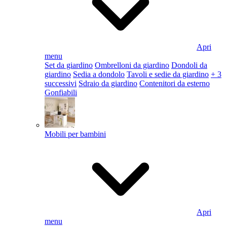
Apri
menu
Set da giardino
Ombrelloni da giardino
Dondoli da
giardino
Sedia a dondolo
Tavoli e sedie da giardino
+ 3
successivi
Sdraio da giardino
Contenitori da esterno
Gonfiabili
Mobili per bambini
Apri
menu