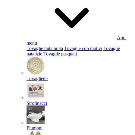
Apri
menu
Tovaglie tinta unita
Tovaglie con motivi
Tovaglie
natalizie
Tovaglie pasquali
Tovagliette
Strofinacci
Piumoni