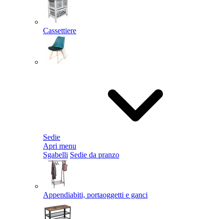
Cassettiere
Sedie
Apri menu
Sgabelli
Sedie da pranzo
Appendiabiti, portaoggetti e ganci