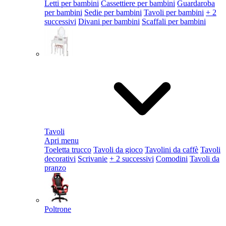
Letti per bambini
Cassettiere per bambini
Guardaroba
per bambini
Sedie per bambini
Tavoli per bambini
+ 2
successivi
Divani per bambini
Scaffali per bambini
Tavoli
Apri menu
Toeletta trucco
Tavoli da gioco
Tavolini da caffè
Tavoli
decorativi
Scrivanie
+ 2 successivi
Comodini
Tavoli da
pranzo
Poltrone