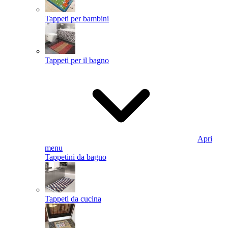
Tappeti per bambini
Tappeti per il bagno
Apri
menu
Tappetini da bagno
Tappeti da cucina