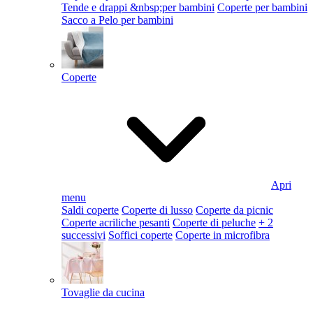
Tende e drappi &nbsp;per bambini
Coperte per bambini
Sacco a Pelo per bambini
Coperte
Apri
menu
Saldi coperte
Coperte di lusso
Coperte da picnic
Coperte acriliche pesanti
Coperte di peluche
+ 2
successivi
Soffici coperte
Coperte in microfibra
Tovaglie da cucina