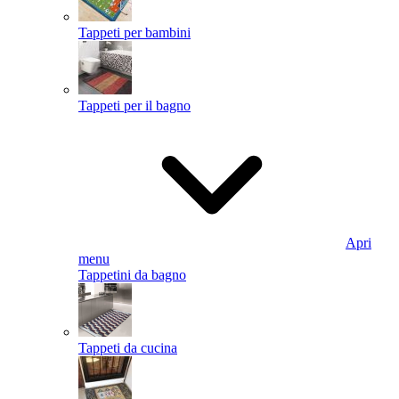
Tappeti per bambini
Tappeti per il bagno
Apri
menu
Tappetini da bagno
Tappeti da cucina