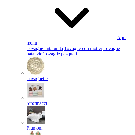
Apri
menu
Tovaglie tinta unita
Tovaglie con motivi
Tovaglie
natalizie
Tovaglie pasquali
Tovagliette
Strofinacci
Piumoni