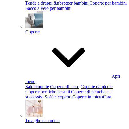
Tende e drappi &nbsp;per bambini
Coperte per bambini
Sacco a Pelo per bambini
Coperte
Apri
menu
Saldi coperte
Coperte di lusso
Coperte da picnic
Coperte acriliche pesanti
Coperte di peluche
+ 2
successivi
Soffici coperte
Coperte in microfibra
Tovaglie da cucina