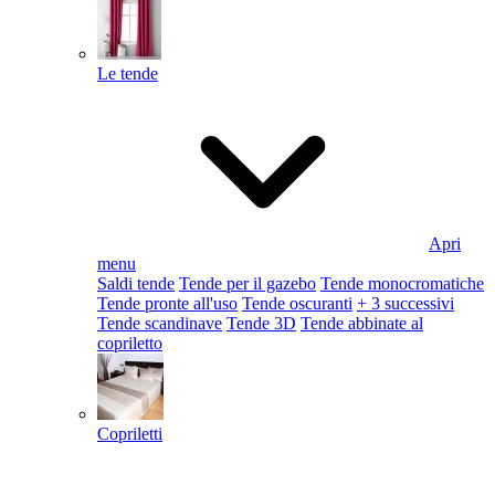
Le tende
Apri
menu
Saldi tende
Tende per il gazebo
Tende monocromatiche
Tende pronte all'uso
Tende oscuranti
+ 3 successivi
Tende scandinave
Tende 3D
Tende abbinate al
copriletto
Copriletti