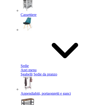
Cassettiere
Sedie
Apri menu
Sgabelli
Sedie da pranzo
Appendiabiti, portaoggetti e ganci