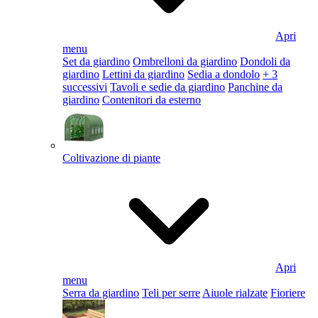
Apri
menu
Set da giardino
Ombrelloni da giardino
Dondoli da
giardino
Lettini da giardino
Sedia a dondolo
+ 3
successivi
Tavoli e sedie da giardino
Panchine da
giardino
Contenitori da esterno
Coltivazione di piante
Apri
menu
Serra da giardino
Teli per serre
Aiuole rialzate
Fioriere