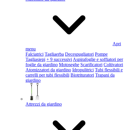
Apri
menu
Falciatrici
Tagliaerba
Decespugliatori
Pompe
Tagliasiepi
+ 9 successivi
Aspirafoglie e soffiatori per
foglie da giardino
Motoseghe
Scarificatori
Coltivatori
Atomizzatori da giardino
Idropulitrici
Tubi flessibili e
carrelli per tubi flessibili
Biotrituratori
Trapani da
giardino
Attrezzi da giardino