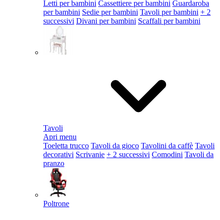
Letti per bambini
Cassettiere per bambini
Guardaroba
per bambini
Sedie per bambini
Tavoli per bambini
+ 2
successivi
Divani per bambini
Scaffali per bambini
Tavoli
Apri menu
Toeletta trucco
Tavoli da gioco
Tavolini da caffè
Tavoli
decorativi
Scrivanie
+ 2 successivi
Comodini
Tavoli da
pranzo
Poltrone