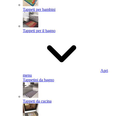
Tappeti per bambini
Tappeti per il bagno
Apri
menu
Tappetini da bagno
Tappeti da cucina