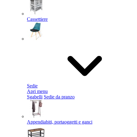
Cassettiere
Sedie
Apri menu
Sgabelli
Sedie da pranzo
Appendiabiti, portaoggetti e ganci