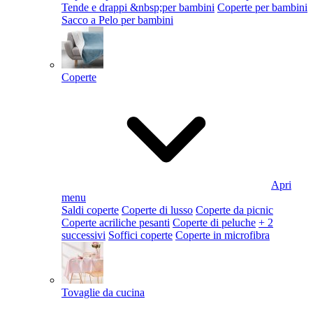
Tende e drappi &nbsp;per bambini
Coperte per bambini
Sacco a Pelo per bambini
Coperte
Apri
menu
Saldi coperte
Coperte di lusso
Coperte da picnic
Coperte acriliche pesanti
Coperte di peluche
+ 2
successivi
Soffici coperte
Coperte in microfibra
Tovaglie da cucina