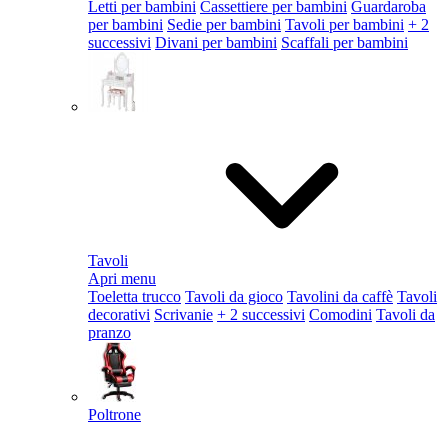
Letti per bambini
Cassettiere per bambini
Guardaroba
per bambini
Sedie per bambini
Tavoli per bambini
+ 2
successivi
Divani per bambini
Scaffali per bambini
Tavoli
Apri menu
Toeletta trucco
Tavoli da gioco
Tavolini da caffè
Tavoli
decorativi
Scrivanie
+ 2 successivi
Comodini
Tavoli da
pranzo
Poltrone