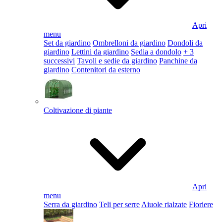
Apri
menu
Set da giardino
Ombrelloni da giardino
Dondoli da
giardino
Lettini da giardino
Sedia a dondolo
+ 3
successivi
Tavoli e sedie da giardino
Panchine da
giardino
Contenitori da esterno
Coltivazione di piante
Apri
menu
Serra da giardino
Teli per serre
Aiuole rialzate
Fioriere