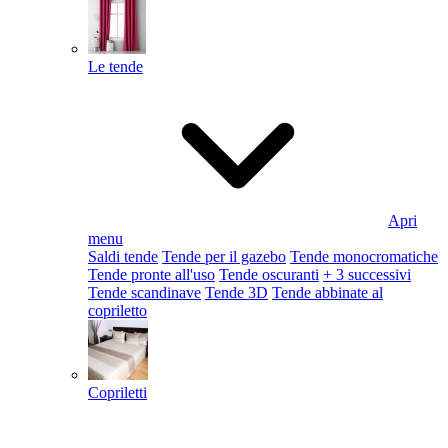
Le tende
Apri
menu
Saldi tende
Tende per il gazebo
Tende monocromatiche
Tende pronte all'uso
Tende oscuranti
+ 3 successivi
Tende scandinave
Tende 3D
Tende abbinate al
copriletto
Copriletti