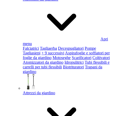
Apri
menu
Falciatrici
Tagliaerba
Decespugliatori
Pompe
Tagliasiepi
+ 9 successivi
Aspirafoglie e soffiatori per
foglie da giardino
Motoseghe
Scarificatori
Coltivatori
Atomizzatori da giardino
Idropulitrici
Tubi flessibili e
carrelli per tubi flessibili
Biotrituratori
Trapani da
giardino
Attrezzi da giardino