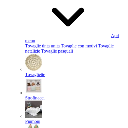
Apri
menu
Tovaglie tinta unita
Tovaglie con motivi
Tovaglie
natalizie
Tovaglie pasquali
Tovagliette
Strofinacci
Piumoni