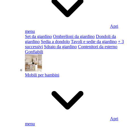
Apri
menu
Set da giardino
Ombrelloni da giardino
Dondoli da
giardino
Sedia a dondolo
Tavoli e sedie da giardino
+ 3
successivi
Sdraio da giardino
Contenitori da esterno
Gonfiabili
Mobili per bambini
Apri
menu