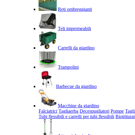
Reti ombreggianti
Teli impermeabili
Carrelli da giardino
Trampolini
Barbecue da giardino
Macchine da giardino
Falciatrici
Tagliaerba
Decespugliatori
Pompe
Tagli
Tubi flessibili e carrelli per tubi flessibili
Biotriturat