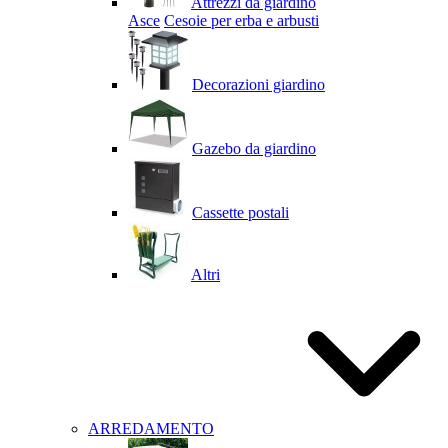
Attrezzi da giardino
Asce
Cesoie per erba e arbusti
Decorazioni giardino
Gazebo da giardino
Cassette postali
Altri
ARREDAMENTO