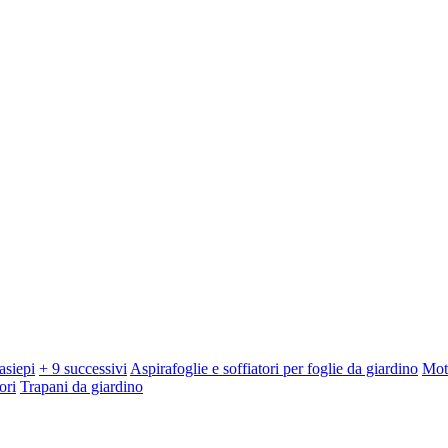
asiepi
+ 9 successivi
Aspirafoglie e soffiatori per foglie da giardino
Mot
ori
Trapani da giardino