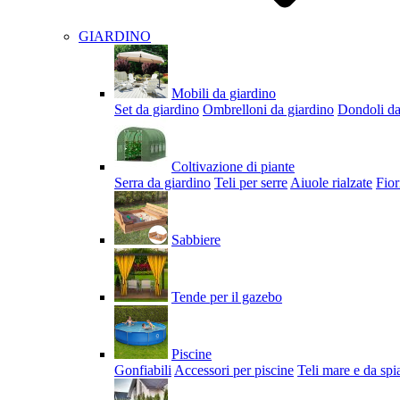
GIARDINO
Mobili da giardino
Set da giardino
Ombrelloni da giardino
Dondoli da
Coltivazione di piante
Serra da giardino
Teli per serre
Aiuole rialzate
Fior
Sabbiere
Tende per il gazebo
Piscine
Gonfiabili
Accessori per piscine
Teli mare e da spi