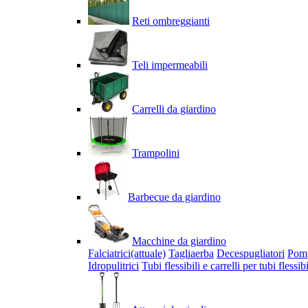
Reti ombreggianti
Teli impermeabili
Carrelli da giardino
Trampolini
Barbecue da giardino
Macchine da giardino
Falciatrici
(attuale)
Tagliaerba
Decespugliatori
Pom
Idropulitrici
Tubi flessibili e carrelli per tubi flessibi