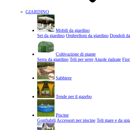
GIARDINO
Mobili da giardino
Set da giardino
Ombrelloni da giardino
Dondoli da
Coltivazione di piante
Serra da giardino
Teli per serre
Aiuole rialzate
Fior
Sabbiere
Tende per il gazebo
Piscine
Gonfiabili
Accessori per piscine
Teli mare e da spi