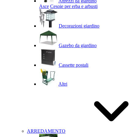
Attrezzi da giardino
Asce
Cesoie per erba e arbusti
Decorazioni giardino
Gazebo da giardino
Cassette postali
Altri
ARREDAMENTO