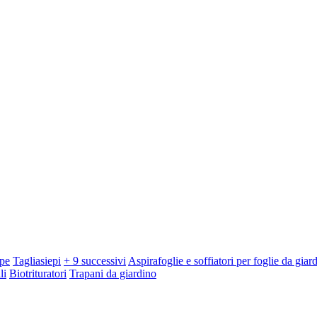
pe
Tagliasiepi
+ 9 successivi
Aspirafoglie e soffiatori per foglie da giar
li
Biotrituratori
Trapani da giardino