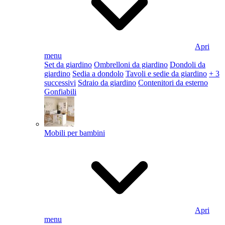
Apri
menu
Set da giardino
Ombrelloni da giardino
Dondoli da
giardino
Sedia a dondolo
Tavoli e sedie da giardino
+ 3
successivi
Sdraio da giardino
Contenitori da esterno
Gonfiabili
Mobili per bambini
Apri
menu