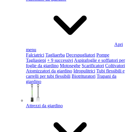
Apri
menu
Falciatrici
Tagliaerba
Decespugliatori
Pompe
Tagliasiepi
+ 9 successivi
Aspirafoglie e soffiatori per
foglie da giardino
Motoseghe
Scarificatori
Coltivatori
Atomizzatori da giardino
Idropulitrici
Tubi flessibili e
carrelli per tubi flessibili
Biotrituratori
Trapani da
giardino
Attrezzi da giardino