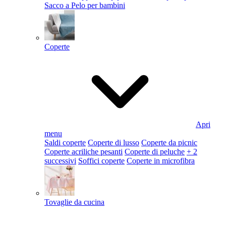
Sacco a Pelo per bambini
Coperte
Apri
menu
Saldi coperte
Coperte di lusso
Coperte da picnic
Coperte acriliche pesanti
Coperte di peluche
+ 2
successivi
Soffici coperte
Coperte in microfibra
Tovaglie da cucina