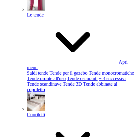
Le tende
Apri
menu
Saldi tende
Tende per il gazebo
Tende monocromatiche
Tende pronte all'uso
Tende oscuranti
+ 3 successivi
Tende scandinave
Tende 3D
Tende abbinate al
copriletto
Copriletti