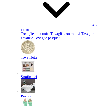
Apri
menu
Tovaglie tinta unita
Tovaglie con motivi
Tovaglie
natalizie
Tovaglie pasquali
Tovagliette
Strofinacci
Piumoni