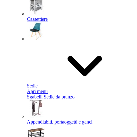
Cassettiere
Sedie
Apri menu
Sgabelli
Sedie da pranzo
Appendiabiti, portaoggetti e ganci