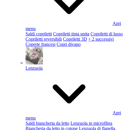
Apri
menu
Saldi copriletti
Copriletti tinta unita
Copriletti di lusso
Copriletti reversibili
Copriletti 3D
+ 2 successivi
Coperte francesi
Copri divano
Lenzuola
Apri
menu
Saldi biancheria da letto
Lenzuola in microfibra
Biancheria da letto in cotone
Lenzuola di flanella