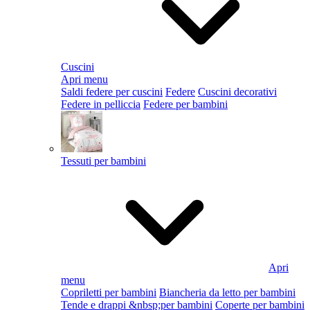
Cuscini
Apri menu
Saldi federe per cuscini
Federe
Cuscini decorativi
Federe in pelliccia
Federe per bambini
Tessuti per bambini
Apri
menu
Copriletti per bambini
Biancheria da letto per bambini
Tende e drappi &nbsp;per bambini
Coperte per bambini