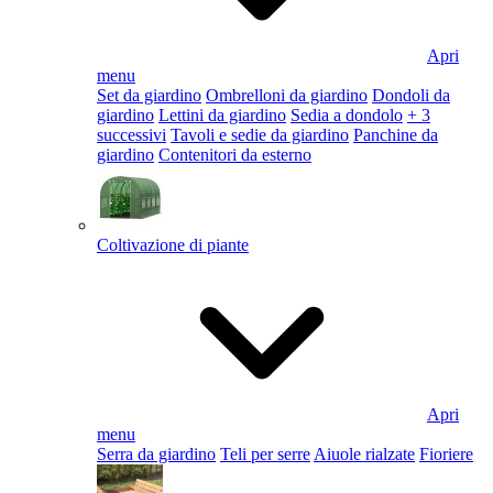
Apri
menu
Set da giardino
Ombrelloni da giardino
Dondoli da
giardino
Lettini da giardino
Sedia a dondolo
+ 3
successivi
Tavoli e sedie da giardino
Panchine da
giardino
Contenitori da esterno
Coltivazione di piante
Apri
menu
Serra da giardino
Teli per serre
Aiuole rialzate
Fioriere