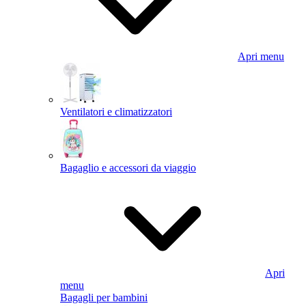
Apri menu
Ventilatori e climatizzatori
Bagaglio e accessori da viaggio
Apri
menu
Bagagli per bambini