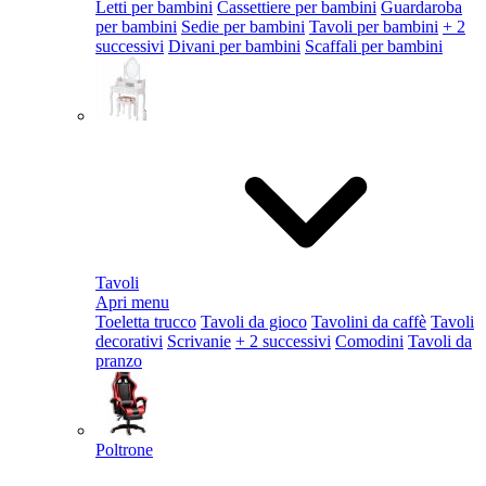
Letti per bambini
Cassettiere per bambini
Guardaroba
per bambini
Sedie per bambini
Tavoli per bambini
+ 2
successivi
Divani per bambini
Scaffali per bambini
Tavoli
Apri menu
Toeletta trucco
Tavoli da gioco
Tavolini da caffè
Tavoli
decorativi
Scrivanie
+ 2 successivi
Comodini
Tavoli da
pranzo
Poltrone