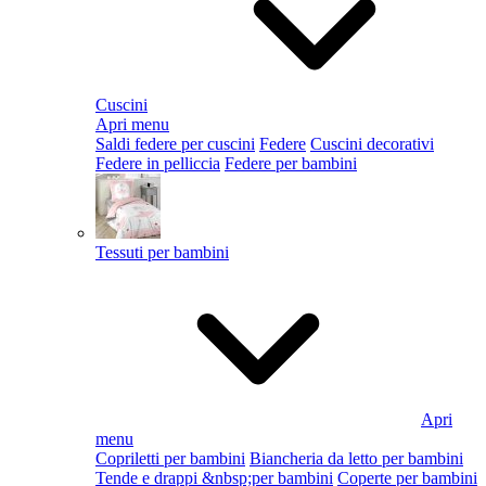
Cuscini
Apri menu
Saldi federe per cuscini
Federe
Cuscini decorativi
Federe in pelliccia
Federe per bambini
Tessuti per bambini
Apri
menu
Copriletti per bambini
Biancheria da letto per bambini
Tende e drappi &nbsp;per bambini
Coperte per bambini