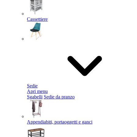
Cassettiere
Sedie
Apri menu
Sgabelli
Sedie da pranzo
Appendiabiti, portaoggetti e ganci