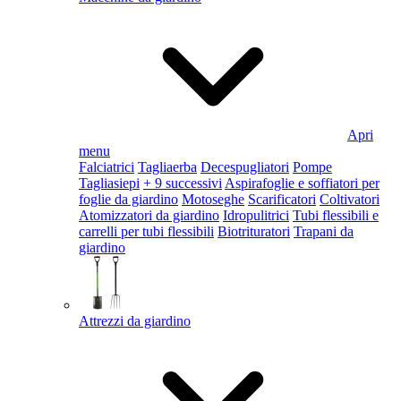
Apri
menu
Falciatrici
Tagliaerba
Decespugliatori
Pompe
Tagliasiepi
+ 9 successivi
Aspirafoglie e soffiatori per
foglie da giardino
Motoseghe
Scarificatori
Coltivatori
Atomizzatori da giardino
Idropulitrici
Tubi flessibili e
carrelli per tubi flessibili
Biotrituratori
Trapani da
giardino
Attrezzi da giardino