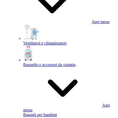
Apri menu
Ventilatori e climatizzatori
Bagaglio e accessori da viaggio
Apri
menu
Bagagli per bambini