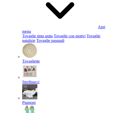
Apri
menu
Tovaglie tinta unita
Tovaglie con motivi
Tovaglie
natalizie
Tovaglie pasquali
Tovagliette
Strofinacci
Piumoni