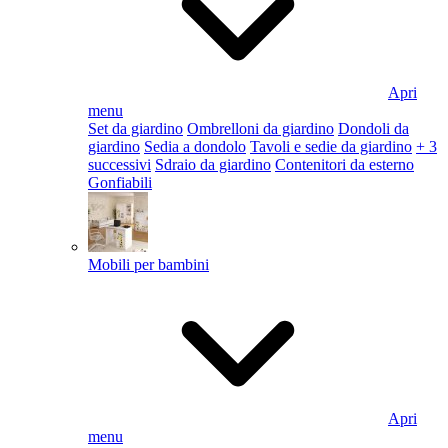
Apri
menu
Set da giardino
Ombrelloni da giardino
Dondoli da
giardino
Sedia a dondolo
Tavoli e sedie da giardino
+ 3
successivi
Sdraio da giardino
Contenitori da esterno
Gonfiabili
Mobili per bambini
Apri
menu