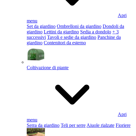
Apri
menu
Set da giardino
Ombrelloni da giardino
Dondoli da
giardino
Lettini da giardino
Sedia a dondolo
+ 3
successivi
Tavoli e sedie da giardino
Panchine da
giardino
Contenitori da esterno
Coltivazione di piante
Apri
menu
Serra da giardino
Teli per serre
Aiuole rialzate
Fioriere