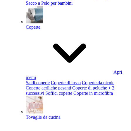
Sacco a Pelo per bambini
Coperte
Apri
menu
Saldi coperte
Coperte di lusso
Coperte da picnic
Coperte acriliche pesanti
Coperte di peluche
+ 2
successivi
Soffici coperte
Coperte in microfibra
Tovaglie da cucina