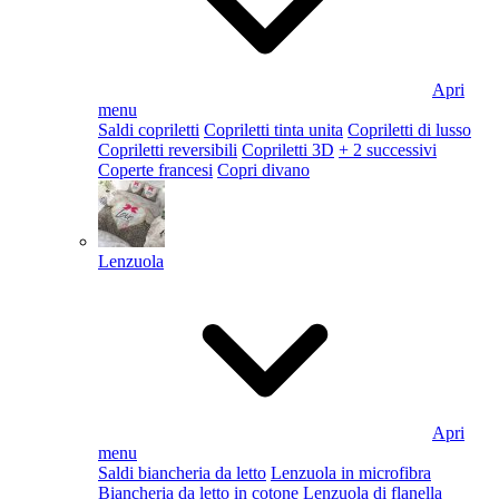
Apri
menu
Saldi copriletti
Copriletti tinta unita
Copriletti di lusso
Copriletti reversibili
Copriletti 3D
+ 2 successivi
Coperte francesi
Copri divano
Lenzuola
Apri
menu
Saldi biancheria da letto
Lenzuola in microfibra
Biancheria da letto in cotone
Lenzuola di flanella