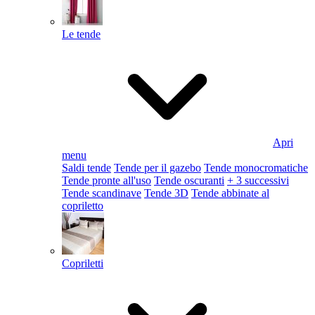
Le tende
Apri
menu
Saldi tende
Tende per il gazebo
Tende monocromatiche
Tende pronte all'uso
Tende oscuranti
+ 3 successivi
Tende scandinave
Tende 3D
Tende abbinate al
copriletto
Copriletti