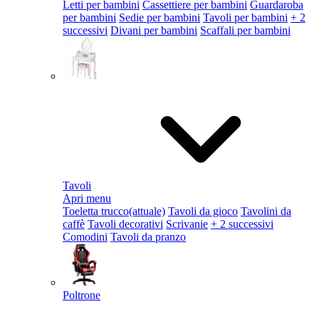
Letti per bambini
Cassettiere per bambini
Guardaroba
per bambini
Sedie per bambini
Tavoli per bambini
+ 2
successivi
Divani per bambini
Scaffali per bambini
Tavoli
Apri menu
Toeletta trucco
(attuale)
Tavoli da gioco
Tavolini da
caffè
Tavoli decorativi
Scrivanie
+ 2 successivi
Comodini
Tavoli da pranzo
Poltrone