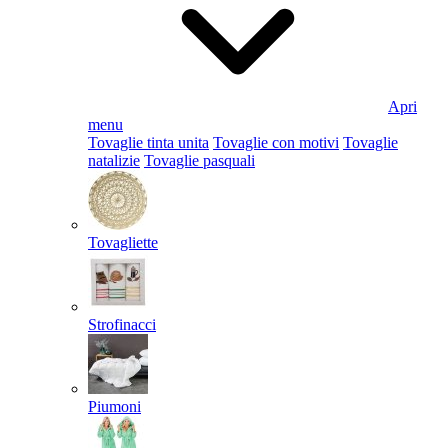
Apri
menu
Tovaglie tinta unita
Tovaglie con motivi
Tovaglie
natalizie
Tovaglie pasquali
Tovagliette
Strofinacci
Piumoni