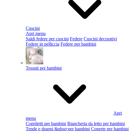
Cuscini
Apri menu
Saldi federe per cuscini
Federe
Cuscini decorativi
Federe in pelliccia
Federe per bambini
Tessuti per bambini
Apri
menu
Copriletti per bambini
Biancheria da letto per bambini
Tende e drappi &nbsp;per bambini
Coperte per bambini