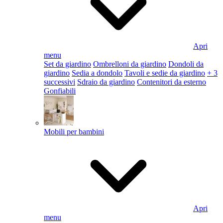
Apri
menu
Set da giardino
Ombrelloni da giardino
Dondoli da
giardino
Sedia a dondolo
Tavoli e sedie da giardino
+ 3
successivi
Sdraio da giardino
Contenitori da esterno
Gonfiabili
Mobili per bambini
Apri
menu