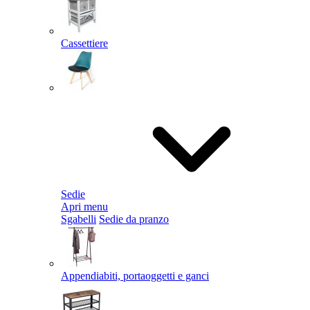
Cassettiere
Sedie
Apri menu
Sgabelli
Sedie da pranzo
Appendiabiti, portaoggetti e ganci