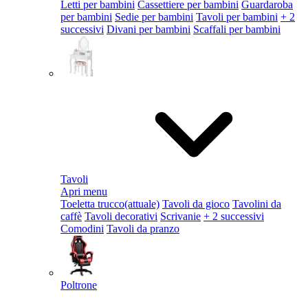
Letti per bambini
Cassettiere per bambini
Guardaroba
per bambini
Sedie per bambini
Tavoli per bambini
+ 2
successivi
Divani per bambini
Scaffali per bambini
Tavoli
Apri menu
Toeletta trucco
(attuale)
Tavoli da gioco
Tavolini da
caffè
Tavoli decorativi
Scrivanie
+ 2 successivi
Comodini
Tavoli da pranzo
Poltrone