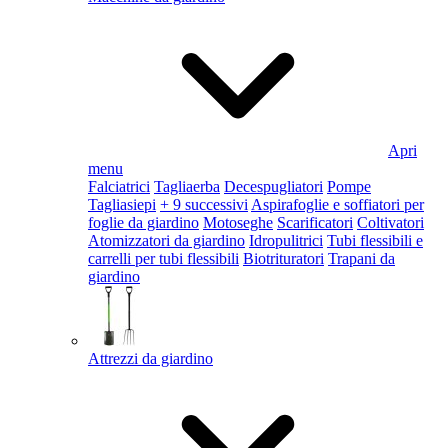
Apri
menu
Falciatrici
Tagliaerba
Decespugliatori
Pompe
Tagliasiepi
+ 9 successivi
Aspirafoglie e soffiatori per
foglie da giardino
Motoseghe
Scarificatori
Coltivatori
Atomizzatori da giardino
Idropulitrici
Tubi flessibili e
carrelli per tubi flessibili
Biotrituratori
Trapani da
giardino
Attrezzi da giardino