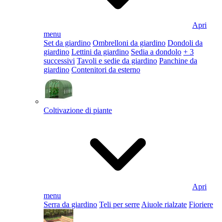
Apri
menu
Set da giardino
Ombrelloni da giardino
Dondoli da
giardino
Lettini da giardino
Sedia a dondolo
+ 3
successivi
Tavoli e sedie da giardino
Panchine da
giardino
Contenitori da esterno
Coltivazione di piante
Apri
menu
Serra da giardino
Teli per serre
Aiuole rialzate
Fioriere