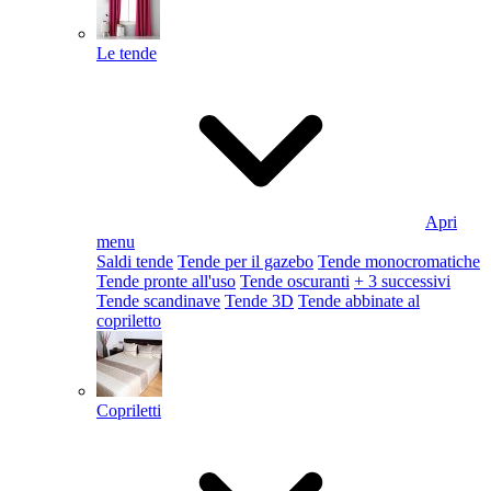
Le tende
Apri
menu
Saldi tende
Tende per il gazebo
Tende monocromatiche
Tende pronte all'uso
Tende oscuranti
+ 3 successivi
Tende scandinave
Tende 3D
Tende abbinate al
copriletto
Copriletti