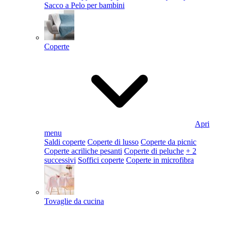
Sacco a Pelo per bambini
Coperte
Apri
menu
Saldi coperte
Coperte di lusso
Coperte da picnic
Coperte acriliche pesanti
Coperte di peluche
+ 2
successivi
Soffici coperte
Coperte in microfibra
Tovaglie da cucina