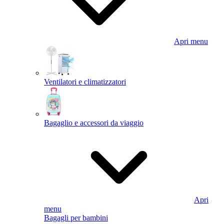
Apri menu
Ventilatori e climatizzatori
Bagaglio e accessori da viaggio
Apri
menu
Bagagli per bambini