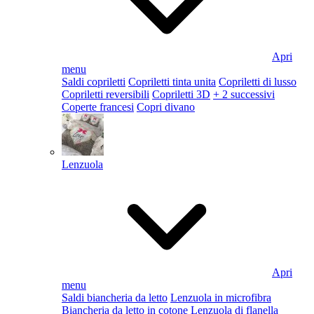
Apri
menu
Saldi copriletti
Copriletti tinta unita
Copriletti di lusso
Copriletti reversibili
Copriletti 3D
+ 2 successivi
Coperte francesi
Copri divano
Lenzuola
Apri
menu
Saldi biancheria da letto
Lenzuola in microfibra
Biancheria da letto in cotone
Lenzuola di flanella