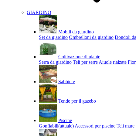
GIARDINO
Mobili da giardino
Set da giardino
Ombrelloni da giardino
Dondoli da
Coltivazione di piante
Serra da giardino
Teli per serre
Aiuole rialzate
Fior
Sabbiere
Tende per il gazebo
Piscine
Gonfiabili
(attuale)
Accessori per piscine
Teli mare 