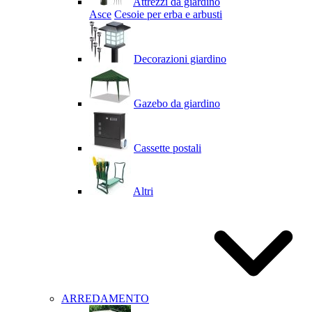
Attrezzi da giardino
Asce
Cesoie per erba e arbusti
Decorazioni giardino
Gazebo da giardino
Cassette postali
Altri
ARREDAMENTO