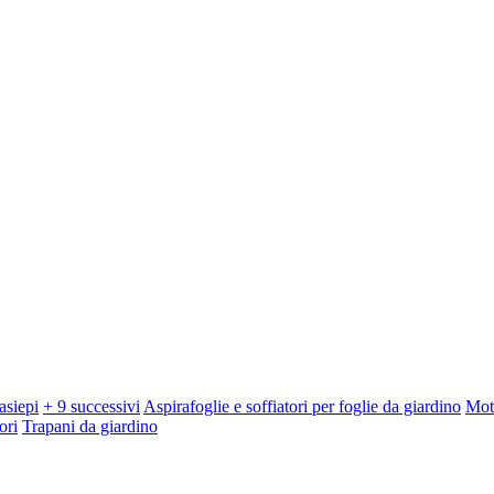
asiepi
+ 9 successivi
Aspirafoglie e soffiatori per foglie da giardino
Mot
ori
Trapani da giardino