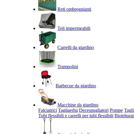
Reti ombreggianti
Teli impermeabili
Carrelli da giardino
Trampolini
Barbecue da giardino
Macchine da giardino
Falciatrici
Tagliaerba
Decespugliatori
Pompe
Tagli
Tubi flessibili e carrelli per tubi flessibili
Biotriturat