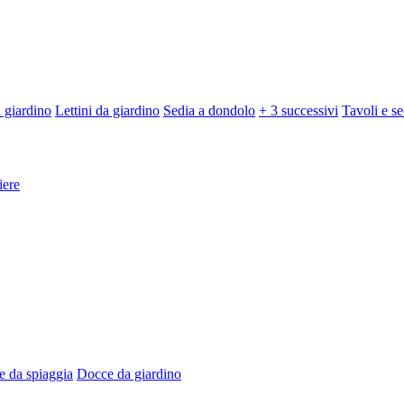
 giardino
Lettini da giardino
Sedia a dondolo
+ 3 successivi
Tavoli e se
iere
e da spiaggia
Docce da giardino