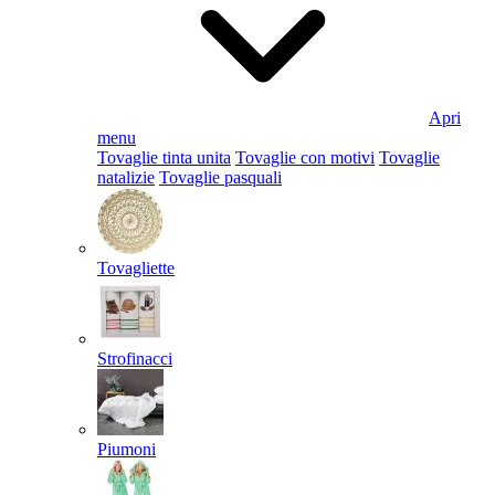
Apri
menu
Tovaglie tinta unita
Tovaglie con motivi
Tovaglie
natalizie
Tovaglie pasquali
Tovagliette
Strofinacci
Piumoni