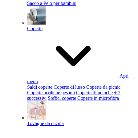
Sacco a Pelo per bambini
Coperte
Apri
menu
Saldi coperte
Coperte di lusso
Coperte da picnic
Coperte acriliche pesanti
Coperte di peluche
+ 2
successivi
Soffici coperte
Coperte in microfibra
Tovaglie da cucina