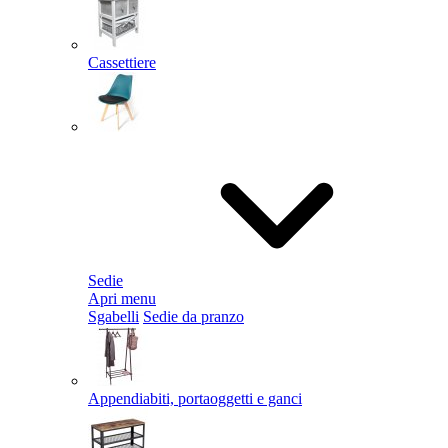
Cassettiere
Sedie
Apri menu
Sgabelli
Sedie da pranzo
Appendiabiti, portaoggetti e ganci