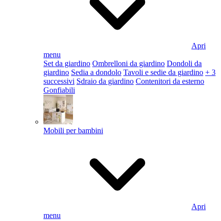
Apri
menu
Set da giardino
Ombrelloni da giardino
Dondoli da
giardino
Sedia a dondolo
Tavoli e sedie da giardino
+ 3
successivi
Sdraio da giardino
Contenitori da esterno
Gonfiabili
Mobili per bambini
Apri
menu