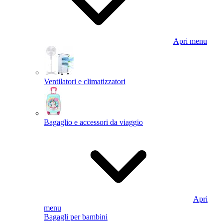
Apri menu
Ventilatori e climatizzatori
Bagaglio e accessori da viaggio
Apri
menu
Bagagli per bambini