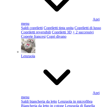
Apri
menu
Saldi copriletti
Copriletti tinta unita
Copriletti di lusso
Copriletti reversibili
Copriletti 3D
+ 2 successivi
Coperte francesi
Copri divano
Lenzuola
Apri
menu
Saldi biancheria da letto
Lenzuola in microfibra
Biancheria da letto in cotone
Lenzuola di flanella