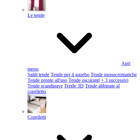
Le tende
Apri
menu
Saldi tende
Tende per il gazebo
Tende monocromatiche
Tende pronte all'uso
Tende oscuranti
+ 3 successivi
Tende scandinave
Tende 3D
Tende abbinate al
copriletto
Copriletti