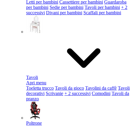
Letti per bambini
Cassettiere per bambini
Guardaroba
per bambini
Sedie per bambini
Tavoli per bambini
+ 2
successivi
Divani per bambini
Scaffali per bambini
Tavoli
Apri menu
Toeletta trucco
Tavoli da gioco
Tavolini da caffè
Tavoli
decorativi
Scrivanie
+ 2 successivi
Comodini
Tavoli da
pranzo
Poltrone