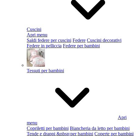
Cuscini
Apri menu
Saldi federe per cuscini
Federe
Cuscini decorativi
Federe in pelliccia
Federe per bambini
Tessuti per bambini
Apri
menu
Copriletti per bambini
Biancheria da letto per bambini
Tende e drappi &nbsp;per bambini
Coperte per bambini