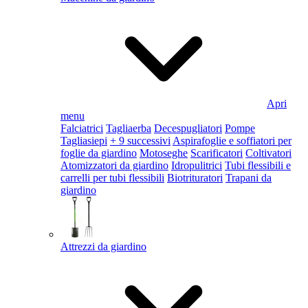
Apri
menu
Falciatrici
Tagliaerba
Decespugliatori
Pompe
Tagliasiepi
+ 9 successivi
Aspirafoglie e soffiatori per
foglie da giardino
Motoseghe
Scarificatori
Coltivatori
Atomizzatori da giardino
Idropulitrici
Tubi flessibili e
carrelli per tubi flessibili
Biotrituratori
Trapani da
giardino
Attrezzi da giardino