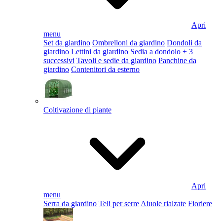
Apri
menu
Set da giardino
Ombrelloni da giardino
Dondoli da
giardino
Lettini da giardino
Sedia a dondolo
+ 3
successivi
Tavoli e sedie da giardino
Panchine da
giardino
Contenitori da esterno
Coltivazione di piante
Apri
menu
Serra da giardino
Teli per serre
Aiuole rialzate
Fioriere