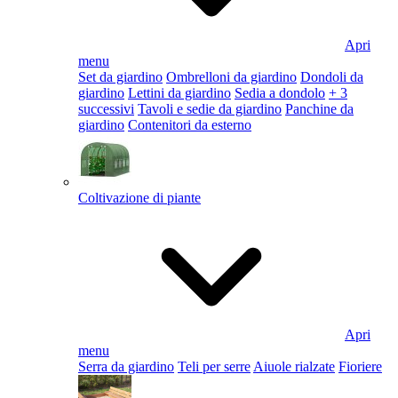
Apri
menu
Set da giardino
Ombrelloni da giardino
Dondoli da
giardino
Lettini da giardino
Sedia a dondolo
+ 3
successivi
Tavoli e sedie da giardino
Panchine da
giardino
Contenitori da esterno
Coltivazione di piante
Apri
menu
Serra da giardino
Teli per serre
Aiuole rialzate
Fioriere