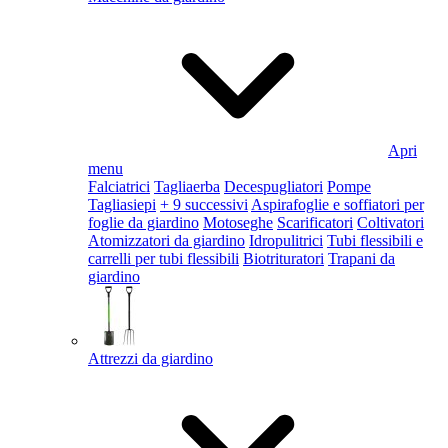
Apri
menu
Falciatrici
Tagliaerba
Decespugliatori
Pompe
Tagliasiepi
+ 9 successivi
Aspirafoglie e soffiatori per
foglie da giardino
Motoseghe
Scarificatori
Coltivatori
Atomizzatori da giardino
Idropulitrici
Tubi flessibili e
carrelli per tubi flessibili
Biotrituratori
Trapani da
giardino
Attrezzi da giardino