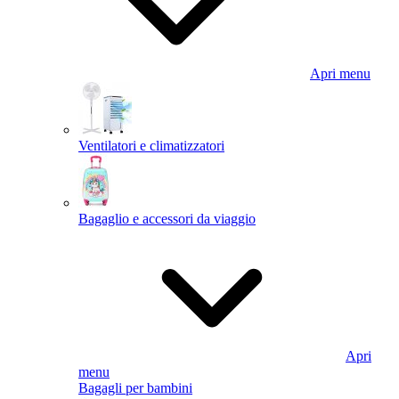
Apri menu
Ventilatori e climatizzatori
Bagaglio e accessori da viaggio
Apri
menu
Bagagli per bambini