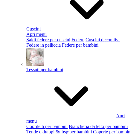
Cuscini
Apri menu
Saldi federe per cuscini
Federe
Cuscini decorativi
Federe in pelliccia
Federe per bambini
Tessuti per bambini
Apri
menu
Copriletti per bambini
Biancheria da letto per bambini
Tende e drappi &nbsp;per bambini
Coperte per bambini