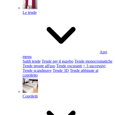
Le tende
Apri
menu
Saldi tende
Tende per il gazebo
Tende monocromatiche
Tende pronte all'uso
Tende oscuranti
+ 3 successivi
Tende scandinave
Tende 3D
Tende abbinate al
copriletto
Copriletti