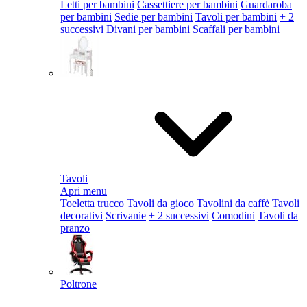
Letti per bambini
Cassettiere per bambini
Guardaroba
per bambini
Sedie per bambini
Tavoli per bambini
+ 2
successivi
Divani per bambini
Scaffali per bambini
Tavoli
Apri menu
Toeletta trucco
Tavoli da gioco
Tavolini da caffè
Tavoli
decorativi
Scrivanie
+ 2 successivi
Comodini
Tavoli da
pranzo
Poltrone