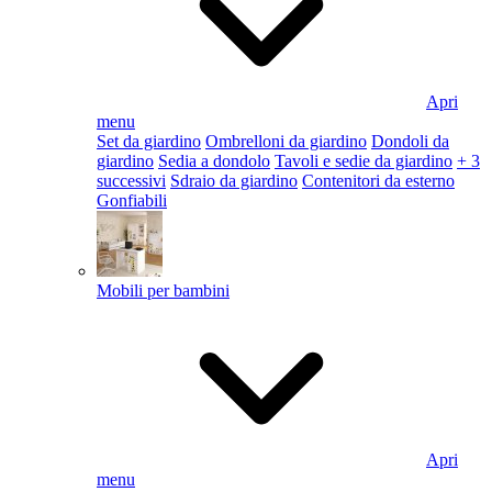
Apri
menu
Set da giardino
Ombrelloni da giardino
Dondoli da
giardino
Sedia a dondolo
Tavoli e sedie da giardino
+ 3
successivi
Sdraio da giardino
Contenitori da esterno
Gonfiabili
Mobili per bambini
Apri
menu