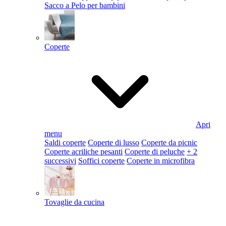
Sacco a Pelo per bambini
Coperte
Apri
menu
Saldi coperte
Coperte di lusso
Coperte da picnic
Coperte acriliche pesanti
Coperte di peluche
+ 2
successivi
Soffici coperte
Coperte in microfibra
Tovaglie da cucina