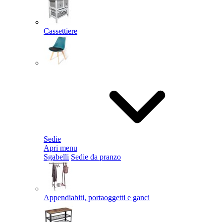
Cassettiere
Sedie
Apri menu
Sgabelli
Sedie da pranzo
Appendiabiti, portaoggetti e ganci