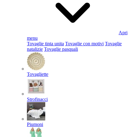
Apri
menu
Tovaglie tinta unita
Tovaglie con motivi
Tovaglie
natalizie
Tovaglie pasquali
Tovagliette
Strofinacci
Piumoni