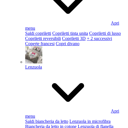
Apri
menu
Saldi copriletti
Copriletti tinta unita
Copriletti di lusso
Copriletti reversibili
Copriletti 3D
+ 2 successivi
Coperte francesi
Copri divano
Lenzuola
Apri
menu
Saldi biancheria da letto
Lenzuola in microfibra
Biancheria da letto in cotone
Lenzuola di flanella