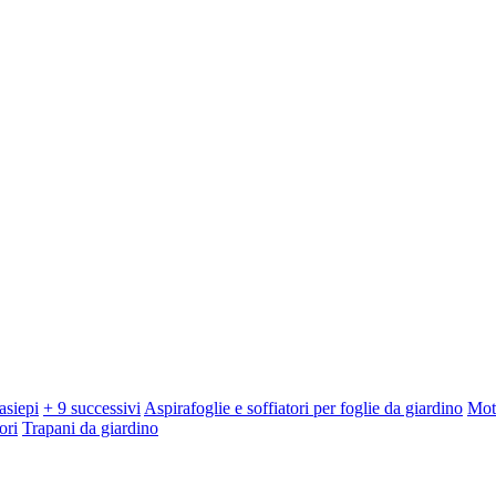
asiepi
+ 9 successivi
Aspirafoglie e soffiatori per foglie da giardino
Mot
ori
Trapani da giardino