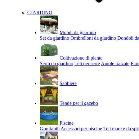
GIARDINO
Mobili da giardino
Set da giardino
Ombrelloni da giardino
Dondoli da
Coltivazione di piante
Serra da giardino
Teli per serre
Aiuole rialzate
Fior
Sabbiere
Tende per il gazebo
Piscine
Gonfiabili
Accessori per piscine
Teli mare e da spi