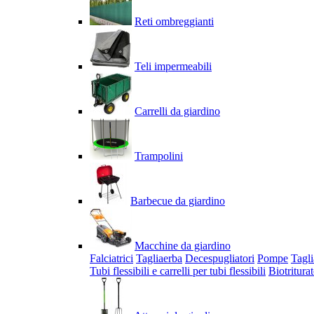
Reti ombreggianti
Teli impermeabili
Carrelli da giardino
Trampolini
Barbecue da giardino
Macchine da giardino
Falciatrici
Tagliaerba
Decespugliatori
Pompe
Tagli
Tubi flessibili e carrelli per tubi flessibili
Biotriturat