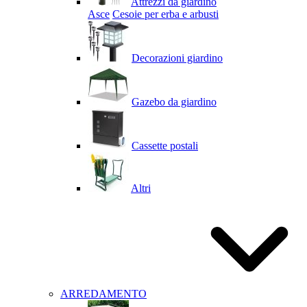
Attrezzi da giardino
Asce
Cesoie per erba e arbusti
Decorazioni giardino
Gazebo da giardino
Cassette postali
Altri
ARREDAMENTO