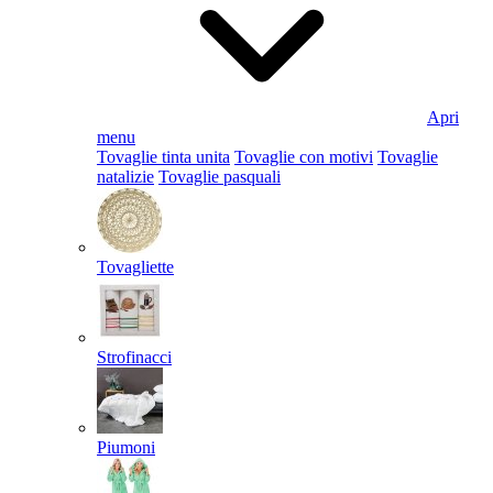
Apri
menu
Tovaglie tinta unita
Tovaglie con motivi
Tovaglie
natalizie
Tovaglie pasquali
Tovagliette
Strofinacci
Piumoni