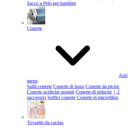
Sacco a Pelo per bambini
Coperte
Apri
menu
Saldi coperte
Coperte di lusso
Coperte da picnic
Coperte acriliche pesanti
Coperte di peluche
+ 2
successivi
Soffici coperte
Coperte in microfibra
Tovaglie da cucina