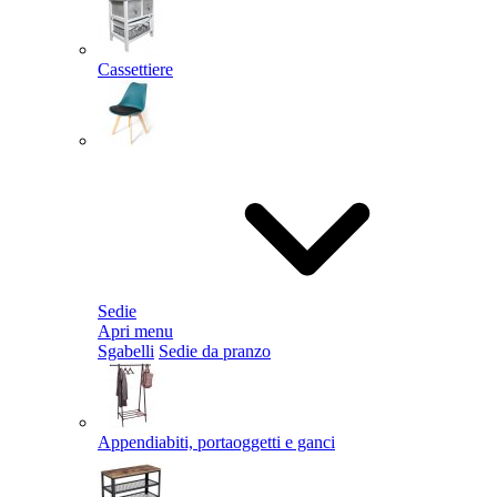
Cassettiere
Sedie
Apri menu
Sgabelli
Sedie da pranzo
Appendiabiti, portaoggetti e ganci