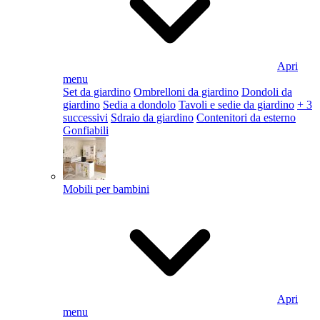
Apri
menu
Set da giardino
Ombrelloni da giardino
Dondoli da
giardino
Sedia a dondolo
Tavoli e sedie da giardino
+ 3
successivi
Sdraio da giardino
Contenitori da esterno
Gonfiabili
Mobili per bambini
Apri
menu