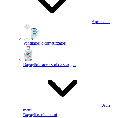
Apri menu
Ventilatori e climatizzatori
Bagaglio e accessori da viaggio
Apri
menu
Bagagli per bambini