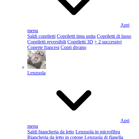
Apri
menu
Saldi copriletti
Copriletti tinta unita
Copriletti di lusso
Copriletti reversibili
Copriletti 3D
+ 2 successivi
Coperte francesi
Copri divano
Lenzuola
Apri
menu
Saldi biancheria da letto
Lenzuola in microfibra
Biancheria da letto in cotone
Lenzuola di flanella