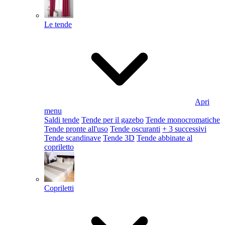
Le tende
Apri
menu
Saldi tende
Tende per il gazebo
Tende monocromatiche
Tende pronte all'uso
Tende oscuranti
+ 3 successivi
Tende scandinave
Tende 3D
Tende abbinate al
copriletto
Copriletti