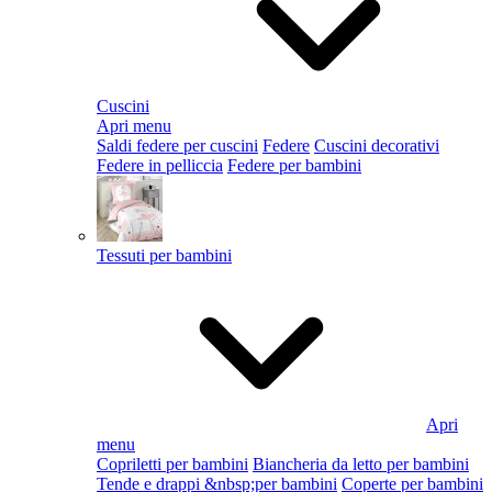
Cuscini
Apri menu
Saldi federe per cuscini
Federe
Cuscini decorativi
Federe in pelliccia
Federe per bambini
Tessuti per bambini
Apri
menu
Copriletti per bambini
Biancheria da letto per bambini
Tende e drappi &nbsp;per bambini
Coperte per bambini