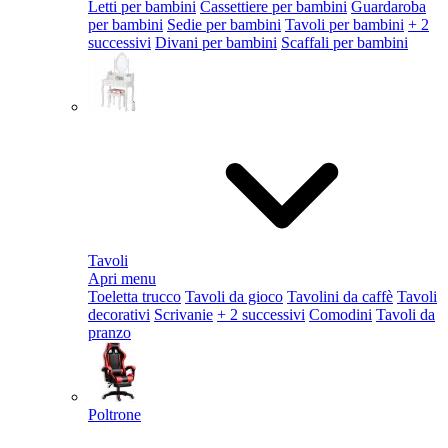
Letti per bambini
Cassettiere per bambini
Guardaroba
per bambini
Sedie per bambini
Tavoli per bambini
+ 2
successivi
Divani per bambini
Scaffali per bambini
Tavoli
Apri menu
Toeletta trucco
Tavoli da gioco
Tavolini da caffè
Tavoli
decorativi
Scrivanie
+ 2 successivi
Comodini
Tavoli da
pranzo
Poltrone