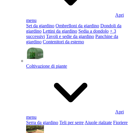
Apri
menu
Set da giardino
Ombrelloni da giardino
Dondoli da
giardino
Lettini da giardino
Sedia a dondolo
+ 3
successivi
Tavoli e sedie da giardino
Panchine da
giardino
Contenitori da esterno
Coltivazione di piante
Apri
menu
Serra da giardino
Teli per serre
Aiuole rialzate
Fioriere