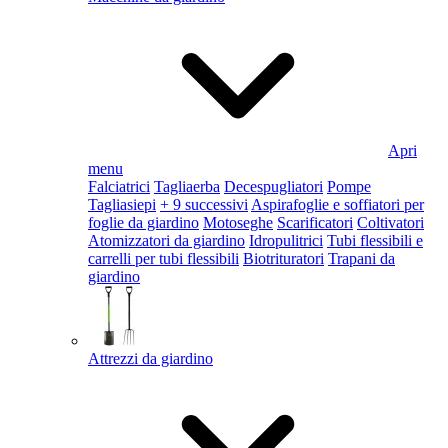
Apri
menu
Falciatrici
Tagliaerba
Decespugliatori
Pompe
Tagliasiepi
+ 9 successivi
Aspirafoglie e soffiatori per
foglie da giardino
Motoseghe
Scarificatori
Coltivatori
Atomizzatori da giardino
Idropulitrici
Tubi flessibili e
carrelli per tubi flessibili
Biotrituratori
Trapani da
giardino
Attrezzi da giardino