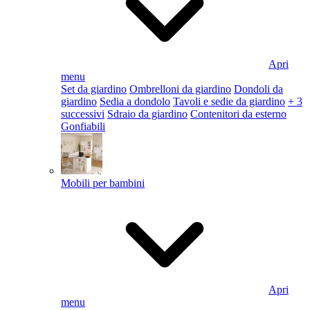
Apri
menu
Set da giardino
Ombrelloni da giardino
Dondoli da
giardino
Sedia a dondolo
Tavoli e sedie da giardino
+ 3
successivi
Sdraio da giardino
Contenitori da esterno
Gonfiabili
Mobili per bambini
Apri
menu