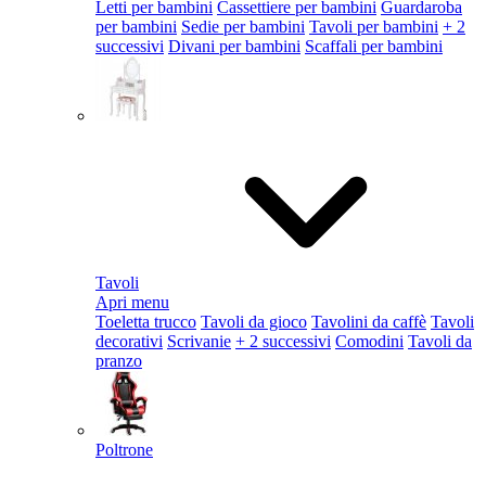
Letti per bambini
Cassettiere per bambini
Guardaroba
per bambini
Sedie per bambini
Tavoli per bambini
+ 2
successivi
Divani per bambini
Scaffali per bambini
Tavoli
Apri menu
Toeletta trucco
Tavoli da gioco
Tavolini da caffè
Tavoli
decorativi
Scrivanie
+ 2 successivi
Comodini
Tavoli da
pranzo
Poltrone