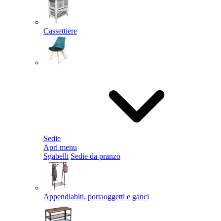
Cassettiere
Sedie
Apri menu
Sgabelli
Sedie da pranzo
Appendiabiti, portaoggetti e ganci