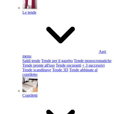
Le tende
Apri
menu
Saldi tende
Tende per il gazebo
Tende monocromatiche
Tende pronte all'uso
Tende oscuranti
+ 3 successivi
Tende scandinave
Tende 3D
Tende abbinate al
copriletto
Copriletti