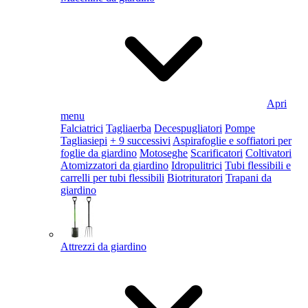
Apri
menu
Falciatrici
Tagliaerba
Decespugliatori
Pompe
Tagliasiepi
+ 9 successivi
Aspirafoglie e soffiatori per
foglie da giardino
Motoseghe
Scarificatori
Coltivatori
Atomizzatori da giardino
Idropulitrici
Tubi flessibili e
carrelli per tubi flessibili
Biotrituratori
Trapani da
giardino
Attrezzi da giardino