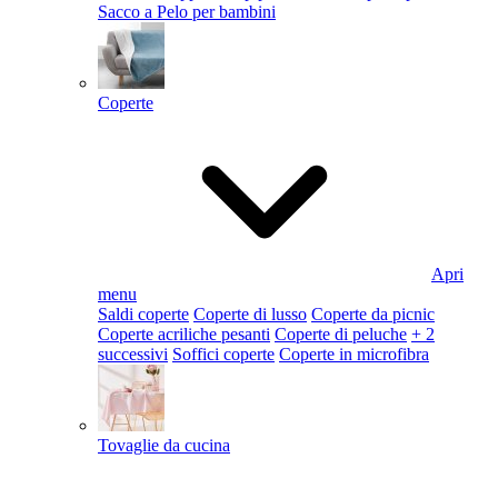
Sacco a Pelo per bambini
Coperte
Apri
menu
Saldi coperte
Coperte di lusso
Coperte da picnic
Coperte acriliche pesanti
Coperte di peluche
+ 2
successivi
Soffici coperte
Coperte in microfibra
Tovaglie da cucina