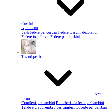
Cuscini
Apri menu
Saldi federe per cuscini
Federe
Cuscini decorativi
Federe in pelliccia
Federe per bambini
Tessuti per bambini
Apri
menu
Copriletti per bambini
Biancheria da letto per bambini
Tende e drappi &nbsp;per bambini
Coperte per bambini