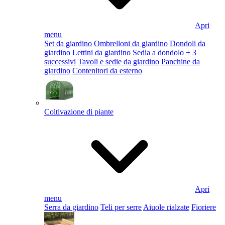
Apri
menu
Set da giardino
Ombrelloni da giardino
Dondoli da
giardino
Lettini da giardino
Sedia a dondolo
+ 3
successivi
Tavoli e sedie da giardino
Panchine da
giardino
Contenitori da esterno
Coltivazione di piante
Apri
menu
Serra da giardino
Teli per serre
Aiuole rialzate
Fioriere