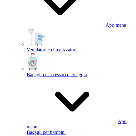
Apri menu
Ventilatori e climatizzatori
Bagaglio e accessori da viaggio
Apri
menu
Bagagli per bambini