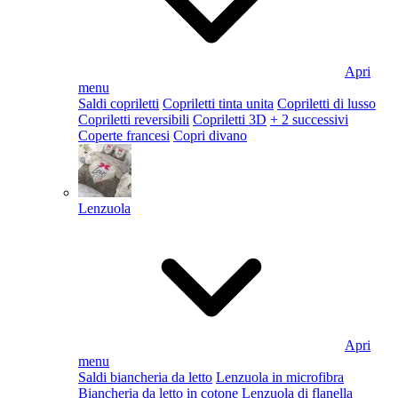
Apri
menu
Saldi copriletti
Copriletti tinta unita
Copriletti di lusso
Copriletti reversibili
Copriletti 3D
+ 2 successivi
Coperte francesi
Copri divano
Lenzuola
Apri
menu
Saldi biancheria da letto
Lenzuola in microfibra
Biancheria da letto in cotone
Lenzuola di flanella