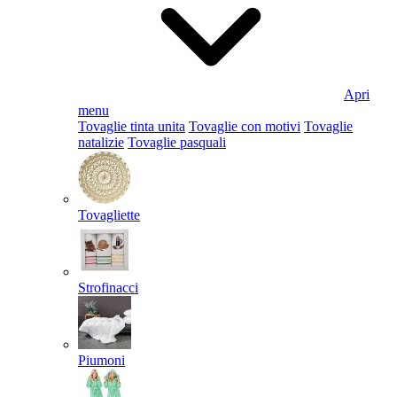
Apri
menu
Tovaglie tinta unita
Tovaglie con motivi
Tovaglie
natalizie
Tovaglie pasquali
Tovagliette
Strofinacci
Piumoni