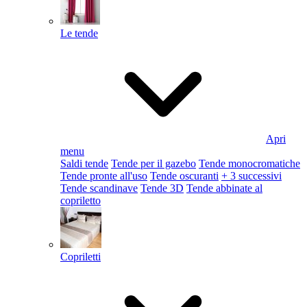
Le tende
Apri
menu
Saldi tende
Tende per il gazebo
Tende monocromatiche
Tende pronte all'uso
Tende oscuranti
+ 3 successivi
Tende scandinave
Tende 3D
Tende abbinate al
copriletto
Copriletti