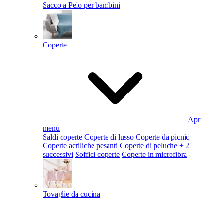
Sacco a Pelo per bambini
Coperte
Apri
menu
Saldi coperte
Coperte di lusso
Coperte da picnic
Coperte acriliche pesanti
Coperte di peluche
+ 2
successivi
Soffici coperte
Coperte in microfibra
Tovaglie da cucina