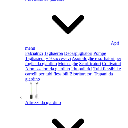
Apri
menu
Falciatrici
Tagliaerba
Decespugliatori
Pompe
Tagliasiepi
+ 9 successivi
Aspirafoglie e soffiatori per
foglie da giardino
Motoseghe
Scarificatori
Coltivatori
Atomizzatori da giardino
Idropulitrici
Tubi flessibili e
carrelli per tubi flessibili
Biotrituratori
Trapani da
giardino
Attrezzi da giardino