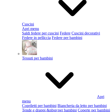
Cuscini
Apri menu
Saldi federe per cuscini
Federe
Cuscini decorativi
Federe in pelliccia
Federe per bambini
Tessuti per bambini
Apri
menu
Copriletti per bambini
Biancheria da letto per bambini
Tende e drappi &nbsp;per bambini
Coperte per bambini