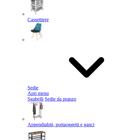
Cassettiere
Sedie
Apri menu
Sgabelli
Sedie da pranzo
Appendiabiti, portaoggetti e ganci