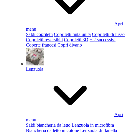
Apri
menu
Saldi copriletti
Copriletti tinta unita
Copriletti di lusso
Copriletti reversibili
Copriletti 3D
+ 2 successivi
Coperte francesi
Copri divano
Lenzuola
Apri
menu
Saldi biancheria da letto
Lenzuola in microfibra
Biancheria da letto in cotone
Lenzuola di flanella