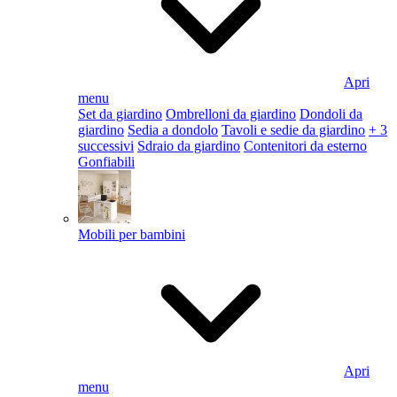
Apri
menu
Set da giardino
Ombrelloni da giardino
Dondoli da
giardino
Sedia a dondolo
Tavoli e sedie da giardino
+ 3
successivi
Sdraio da giardino
Contenitori da esterno
Gonfiabili
Mobili per bambini
Apri
menu