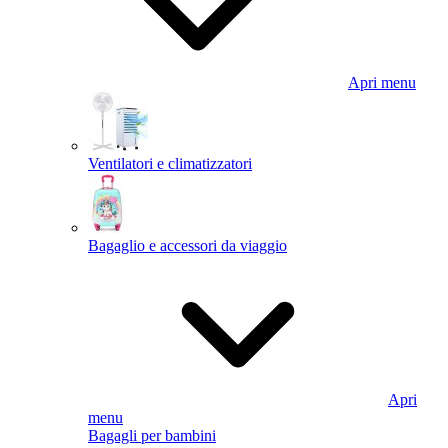
Apri menu
Ventilatori e climatizzatori
Bagaglio e accessori da viaggio
Apri
menu
Bagagli per bambini