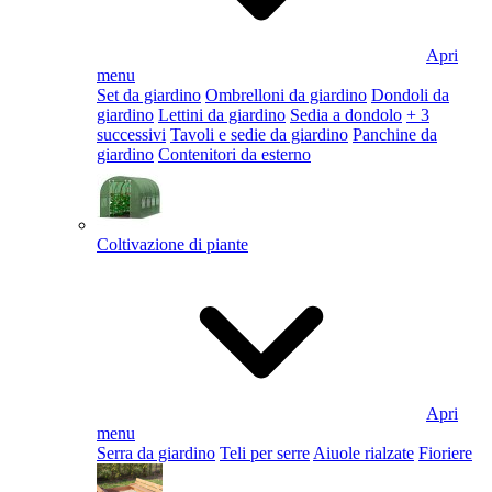
Apri
menu
Set da giardino
Ombrelloni da giardino
Dondoli da
giardino
Lettini da giardino
Sedia a dondolo
+ 3
successivi
Tavoli e sedie da giardino
Panchine da
giardino
Contenitori da esterno
Coltivazione di piante
Apri
menu
Serra da giardino
Teli per serre
Aiuole rialzate
Fioriere