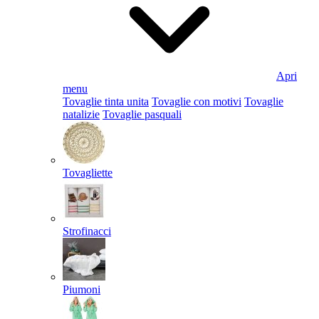
Apri
menu
Tovaglie tinta unita
Tovaglie con motivi
Tovaglie
natalizie
Tovaglie pasquali
Tovagliette
Strofinacci
Piumoni