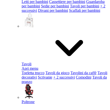
Letti per bambini
Cassettiere per bambini
Guardaroba
per bambini
Sedie per bambini
Tavoli per bambini
+ 2
successivi
Divani per bambini
Scaffali per bambini
Tavoli
Apri menu
Toeletta trucco
Tavoli da gioco
Tavolini da caffè
Tavoli
decorativi
Scrivanie
+ 2 successivi
Comodini
Tavoli da
pranzo
Poltrone