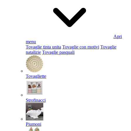
Apri
menu
Tovaglie tinta unita
Tovaglie con motivi
Tovaglie
natalizie
Tovaglie pasquali
Tovagliette
Strofinacci
Piumoni