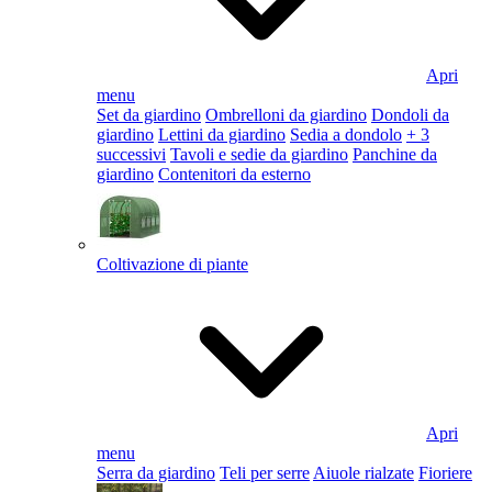
Apri
menu
Set da giardino
Ombrelloni da giardino
Dondoli da
giardino
Lettini da giardino
Sedia a dondolo
+ 3
successivi
Tavoli e sedie da giardino
Panchine da
giardino
Contenitori da esterno
Coltivazione di piante
Apri
menu
Serra da giardino
Teli per serre
Aiuole rialzate
Fioriere