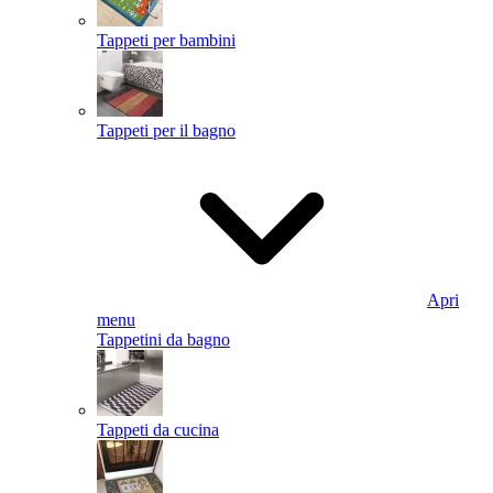
Tappeti per bambini
Tappeti per il bagno
Apri
menu
Tappetini da bagno
Tappeti da cucina