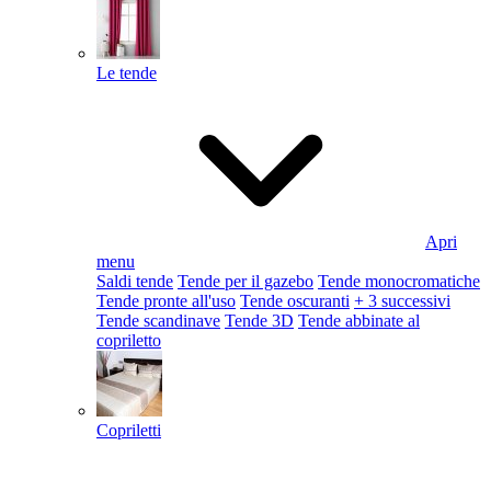
Le tende
Apri
menu
Saldi tende
Tende per il gazebo
Tende monocromatiche
Tende pronte all'uso
Tende oscuranti
+ 3 successivi
Tende scandinave
Tende 3D
Tende abbinate al
copriletto
Copriletti