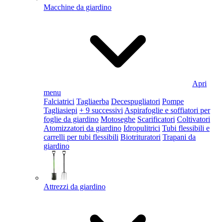
Macchine da giardino
Apri
menu
Falciatrici
Tagliaerba
Decespugliatori
Pompe
Tagliasiepi
+ 9 successivi
Aspirafoglie e soffiatori per
foglie da giardino
Motoseghe
Scarificatori
Coltivatori
Atomizzatori da giardino
Idropulitrici
Tubi flessibili e
carrelli per tubi flessibili
Biotrituratori
Trapani da
giardino
Attrezzi da giardino