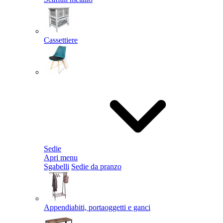
Cassettiere
Sedie
Apri menu
Sgabelli
Sedie da pranzo
Appendiabiti, portaoggetti e ganci