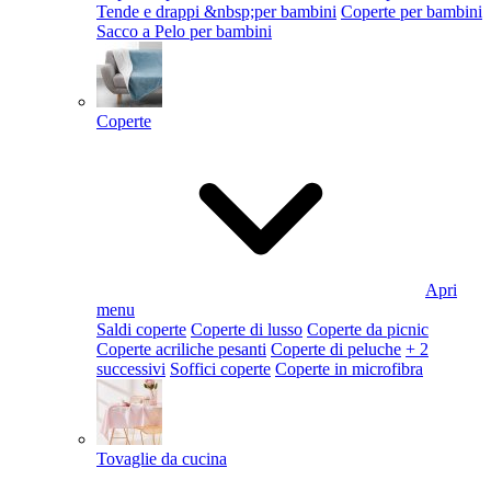
Tende e drappi &nbsp;per bambini
Coperte per bambini
Sacco a Pelo per bambini
Coperte
Apri
menu
Saldi coperte
Coperte di lusso
Coperte da picnic
Coperte acriliche pesanti
Coperte di peluche
+ 2
successivi
Soffici coperte
Coperte in microfibra
Tovaglie da cucina