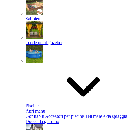
Sabbiere
Tende per il gazebo
Piscine
Apri menu
Gonfiabili
Accessori per piscine
Teli mare e da spiaggia
Docce da giardino