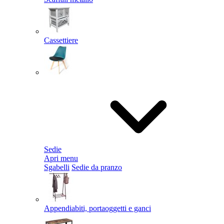
Cassettiere
Sedie
Apri menu
Sgabelli
Sedie da pranzo
Appendiabiti, portaoggetti e ganci