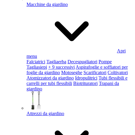
Macchine da giardino
Apri
menu
Falciatrici
Tagliaerba
Decespugliatori
Pompe
Tagliasiepi
+ 9 successivi
Aspirafoglie e soffiatori per
foglie da giardino
Motoseghe
Scarificatori
Coltivatori
Atomizzatori da giardino
Idropulitrici
Tubi flessibili e
carrelli per tubi flessibili
Biotrituratori
Trapani da
giardino
Attrezzi da giardino