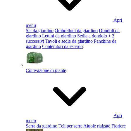
Apri
menu
Set da giardino
Ombrelloni da giardino
Dondoli da
giardino
Lettini da giardino
Sedia a dondolo
+ 3
successivi
Tavoli e sedie da giardino
Panchine da
giardino
Contenitori da esterno
Coltivazione di piante
Apri
menu
Serra da giardino
Teli per serre
Aiuole rialzate
Fioriere