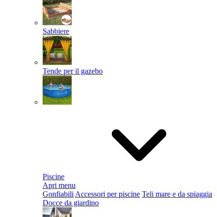
Sabbiere
Tende per il gazebo
Piscine
Apri menu
Gonfiabili
Accessori per piscine
Teli mare e da spiaggia
Docce da giardino