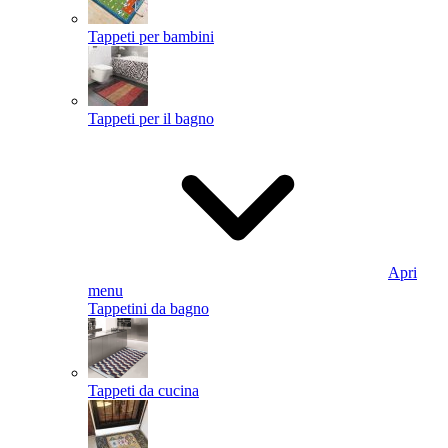
Tappeti per bambini
Tappeti per il bagno
Apri
menu
Tappetini da bagno
Tappeti da cucina