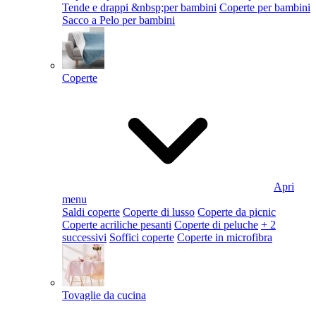
Tende e drappi &nbsp;per bambini
Coperte per bambini
Sacco a Pelo per bambini
Coperte
Apri
menu
Saldi coperte
Coperte di lusso
Coperte da picnic
Coperte acriliche pesanti
Coperte di peluche
+ 2
successivi
Soffici coperte
Coperte in microfibra
Tovaglie da cucina