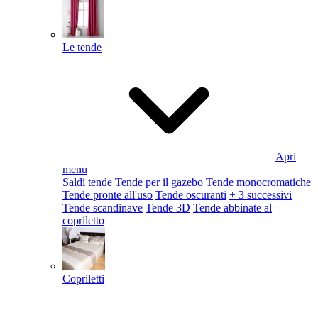
Le tende
Apri
menu
Saldi tende
Tende per il gazebo
Tende monocromatiche
Tende pronte all'uso
Tende oscuranti
+ 3 successivi
Tende scandinave
Tende 3D
Tende abbinate al
copriletto
Copriletti