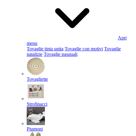
Apri
menu
Tovaglie tinta unita
Tovaglie con motivi
Tovaglie
natalizie
Tovaglie pasquali
Tovagliette
Strofinacci
Piumoni