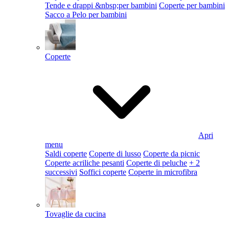
Tende e drappi &nbsp;per bambini
Coperte per bambini
Sacco a Pelo per bambini
Coperte
Apri
menu
Saldi coperte
Coperte di lusso
Coperte da picnic
Coperte acriliche pesanti
Coperte di peluche
+ 2
successivi
Soffici coperte
Coperte in microfibra
Tovaglie da cucina