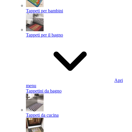
Tappeti per bambini
Tappeti per il bagno
Apri
menu
Tappetini da bagno
Tappeti da cucina