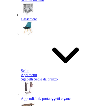
Cassettiere
Sedie
Apri menu
Sgabelli
Sedie da pranzo
Appendiabiti, portaoggetti e ganci