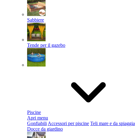
Sabbiere
Tende per il gazebo
Piscine
Apri menu
Gonfiabili
Accessori per piscine
Teli mare e da spiaggia
Docce da giardino