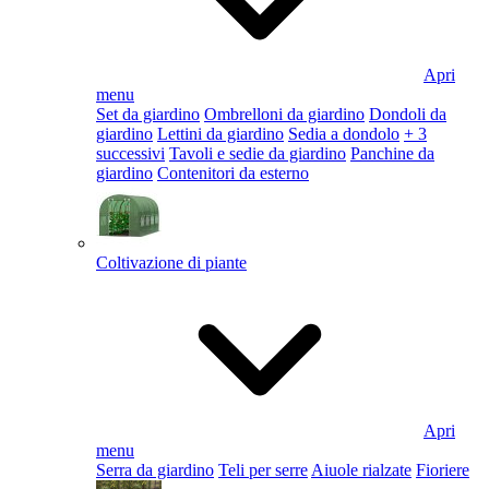
Apri
menu
Set da giardino
Ombrelloni da giardino
Dondoli da
giardino
Lettini da giardino
Sedia a dondolo
+ 3
successivi
Tavoli e sedie da giardino
Panchine da
giardino
Contenitori da esterno
Coltivazione di piante
Apri
menu
Serra da giardino
Teli per serre
Aiuole rialzate
Fioriere