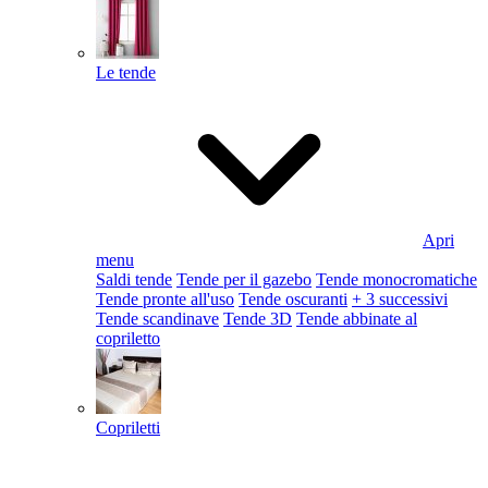
Le tende
Apri
menu
Saldi tende
Tende per il gazebo
Tende monocromatiche
Tende pronte all'uso
Tende oscuranti
+ 3 successivi
Tende scandinave
Tende 3D
Tende abbinate al
copriletto
Copriletti