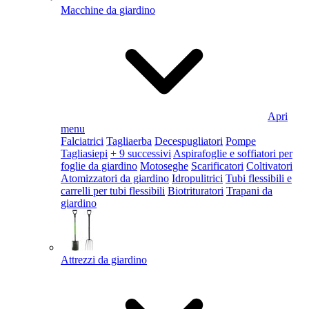
Macchine da giardino
Apri
menu
Falciatrici
Tagliaerba
Decespugliatori
Pompe
Tagliasiepi
+ 9 successivi
Aspirafoglie e soffiatori per
foglie da giardino
Motoseghe
Scarificatori
Coltivatori
Atomizzatori da giardino
Idropulitrici
Tubi flessibili e
carrelli per tubi flessibili
Biotrituratori
Trapani da
giardino
Attrezzi da giardino