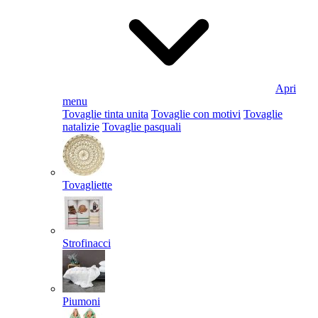
Apri
menu
Tovaglie tinta unita
Tovaglie con motivi
Tovaglie
natalizie
Tovaglie pasquali
Tovagliette
Strofinacci
Piumoni