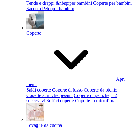
Tende e drappi &nbsp;per bambini
Coperte per bambini
Sacco a Pelo per bambini
Coperte
Apri
menu
Saldi coperte
Coperte di lusso
Coperte da picnic
Coperte acriliche pesanti
Coperte di peluche
+ 2
successivi
Soffici coperte
Coperte in microfibra
Tovaglie da cucina