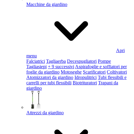
Macchine da giardino
Apri
menu
Falciatrici
Tagliaerba
Decespugliatori
Pompe
Tagliasiepi
+ 9 successivi
Aspirafoglie e soffiatori per
foglie da giardino
Motoseghe
Scarificatori
Coltivatori
Atomizzatori da giardino
Idropulitrici
Tubi flessibili e
carrelli per tubi flessibili
Biotrituratori
Trapani da
giardino
Attrezzi da giardino