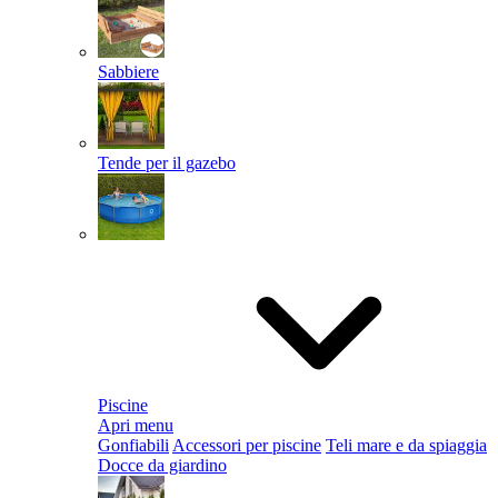
Sabbiere
Tende per il gazebo
Piscine
Apri menu
Gonfiabili
Accessori per piscine
Teli mare e da spiaggia
Docce da giardino