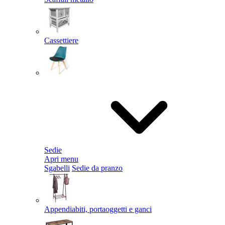
Cassettiere
Sedie
Apri menu
Sgabelli
Sedie da pranzo
Appendiabiti, portaoggetti e ganci