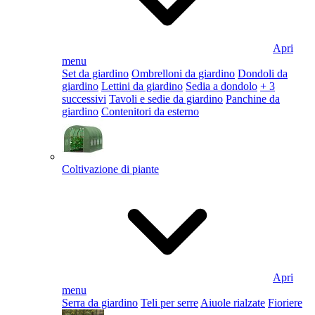
Apri
menu
Set da giardino
Ombrelloni da giardino
Dondoli da
giardino
Lettini da giardino
Sedia a dondolo
+ 3
successivi
Tavoli e sedie da giardino
Panchine da
giardino
Contenitori da esterno
Coltivazione di piante
Apri
menu
Serra da giardino
Teli per serre
Aiuole rialzate
Fioriere