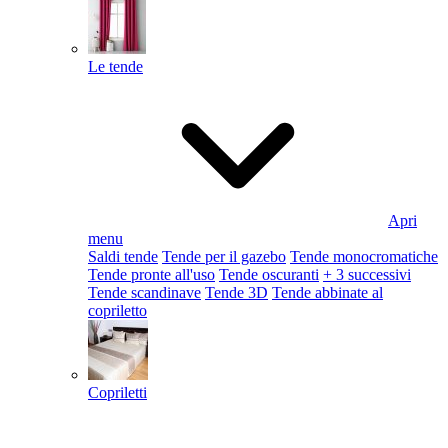
Le tende
Apri
menu
Saldi tende
Tende per il gazebo
Tende monocromatiche
Tende pronte all'uso
Tende oscuranti
+ 3 successivi
Tende scandinave
Tende 3D
Tende abbinate al
copriletto
Copriletti