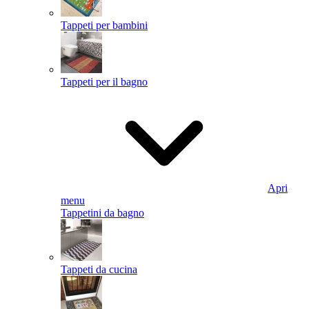
Tappeti per bambini
Tappeti per il bagno
Apri
menu
Tappetini da bagno
Tappeti da cucina