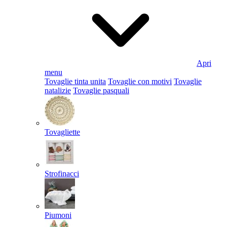
Apri
menu
Tovaglie tinta unita
Tovaglie con motivi
Tovaglie
natalizie
Tovaglie pasquali
Tovagliette
Strofinacci
Piumoni