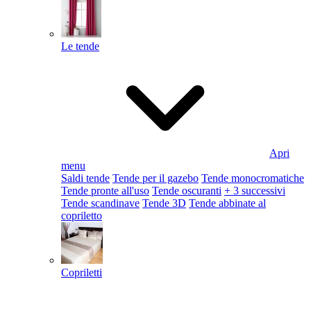
Le tende
Apri
menu
Saldi tende
Tende per il gazebo
Tende monocromatiche
Tende pronte all'uso
Tende oscuranti
+ 3 successivi
Tende scandinave
Tende 3D
Tende abbinate al
copriletto
Copriletti