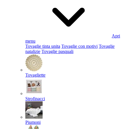
Apri
menu
Tovaglie tinta unita
Tovaglie con motivi
Tovaglie
natalizie
Tovaglie pasquali
Tovagliette
Strofinacci
Piumoni