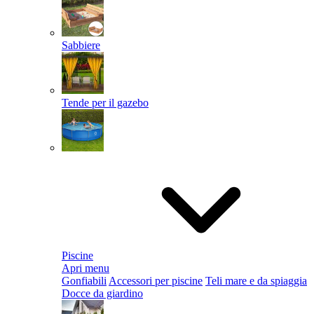
Sabbiere
Tende per il gazebo
Piscine
Apri menu
Gonfiabili
Accessori per piscine
Teli mare e da spiaggia
Docce da giardino