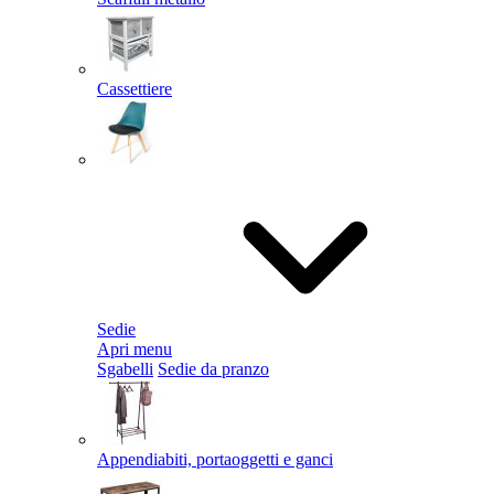
Cassettiere
Sedie
Apri menu
Sgabelli
Sedie da pranzo
Appendiabiti, portaoggetti e ganci