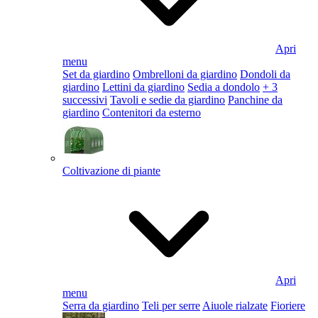
Apri
menu
Set da giardino
Ombrelloni da giardino
Dondoli da
giardino
Lettini da giardino
Sedia a dondolo
+ 3
successivi
Tavoli e sedie da giardino
Panchine da
giardino
Contenitori da esterno
Coltivazione di piante
Apri
menu
Serra da giardino
Teli per serre
Aiuole rialzate
Fioriere