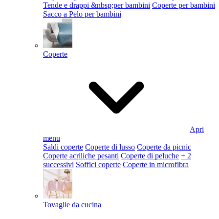
Tende e drappi &nbsp;per bambini
Coperte per bambini
Sacco a Pelo per bambini
Coperte
Apri
menu
Saldi coperte
Coperte di lusso
Coperte da picnic
Coperte acriliche pesanti
Coperte di peluche
+ 2
successivi
Soffici coperte
Coperte in microfibra
Tovaglie da cucina