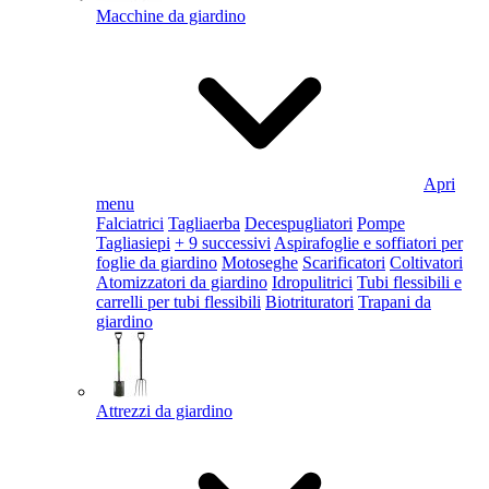
Macchine da giardino
Apri
menu
Falciatrici
Tagliaerba
Decespugliatori
Pompe
Tagliasiepi
+ 9 successivi
Aspirafoglie e soffiatori per
foglie da giardino
Motoseghe
Scarificatori
Coltivatori
Atomizzatori da giardino
Idropulitrici
Tubi flessibili e
carrelli per tubi flessibili
Biotrituratori
Trapani da
giardino
Attrezzi da giardino