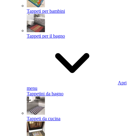
Tappeti per bambini
Tappeti per il bagno
Apri
menu
Tappetini da bagno
Tappeti da cucina