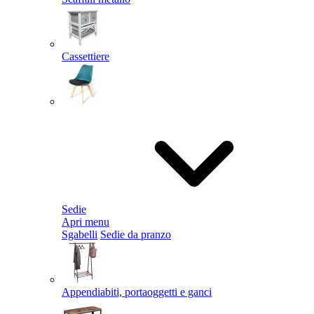
Cassettiere
Sedie
Apri menu
Sgabelli
Sedie da pranzo
Appendiabiti, portaoggetti e ganci