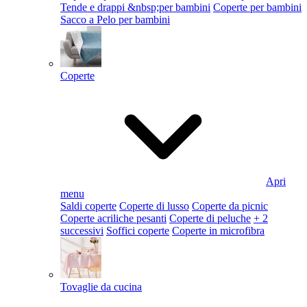
Tende e drappi &nbsp;per bambini
Coperte per bambini
Sacco a Pelo per bambini
Coperte
Apri
menu
Saldi coperte
Coperte di lusso
Coperte da picnic
Coperte acriliche pesanti
Coperte di peluche
+ 2
successivi
Soffici coperte
Coperte in microfibra
Tovaglie da cucina