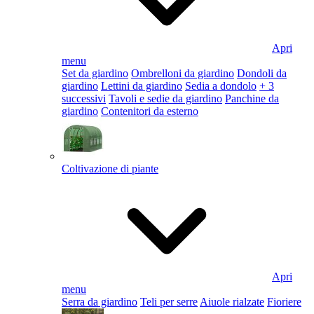
Apri
menu
Set da giardino
Ombrelloni da giardino
Dondoli da
giardino
Lettini da giardino
Sedia a dondolo
+ 3
successivi
Tavoli e sedie da giardino
Panchine da
giardino
Contenitori da esterno
Coltivazione di piante
Apri
menu
Serra da giardino
Teli per serre
Aiuole rialzate
Fioriere