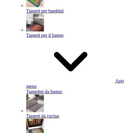
Tappeti per bambini
Tappeti per il bagno
Apri
menu
Tappetini da bagno
Tappeti da cucina