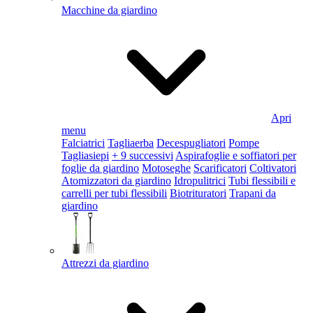
Macchine da giardino
Apri
menu
Falciatrici
Tagliaerba
Decespugliatori
Pompe
Tagliasiepi
+ 9 successivi
Aspirafoglie e soffiatori per
foglie da giardino
Motoseghe
Scarificatori
Coltivatori
Atomizzatori da giardino
Idropulitrici
Tubi flessibili e
carrelli per tubi flessibili
Biotrituratori
Trapani da
giardino
Attrezzi da giardino