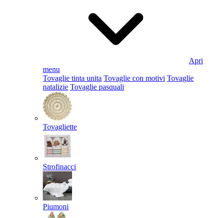
Apri
menu
Tovaglie tinta unita
Tovaglie con motivi
Tovaglie
natalizie
Tovaglie pasquali
Tovagliette
Strofinacci
Piumoni