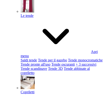
Le tende
Apri
menu
Saldi tende
Tende per il gazebo
Tende monocromatiche
Tende pronte all'uso
Tende oscuranti
+ 3 successivi
Tende scandinave
Tende 3D
Tende abbinate al
copriletto
Copriletti