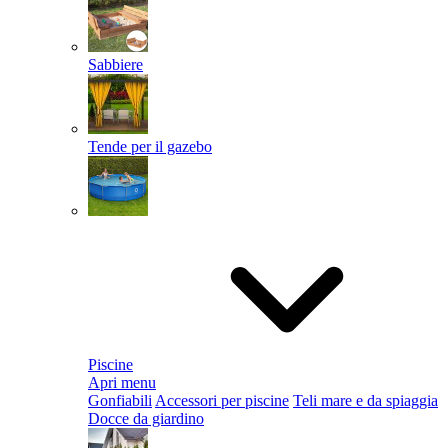
Sabbiere
Tende per il gazebo
Piscine
Apri menu
Gonfiabili
Accessori per piscine
Teli mare e da spiaggia
Docce da giardino