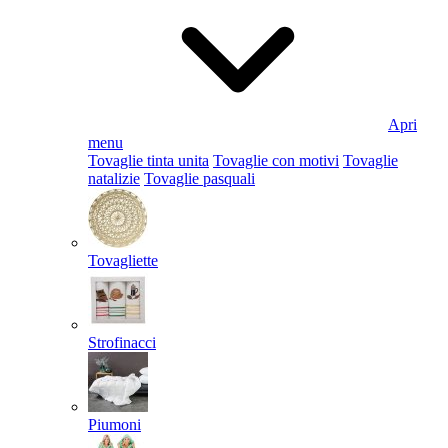
Apri
menu
Tovaglie tinta unita
Tovaglie con motivi
Tovaglie
natalizie
Tovaglie pasquali
Tovagliette
Strofinacci
Piumoni