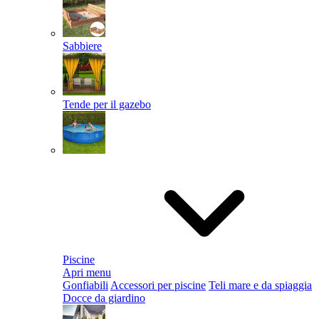
Sabbiere
Tende per il gazebo
Piscine
Apri menu
Gonfiabili
Accessori per piscine
Teli mare e da spiaggia
Docce da giardino