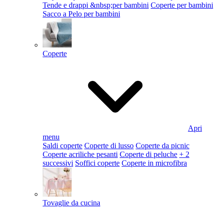
Tende e drappi &nbsp;per bambini
Coperte per bambini
Sacco a Pelo per bambini
Coperte
Apri
menu
Saldi coperte
Coperte di lusso
Coperte da picnic
Coperte acriliche pesanti
Coperte di peluche
+ 2
successivi
Soffici coperte
Coperte in microfibra
Tovaglie da cucina