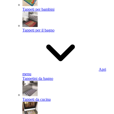
Tappeti per bambini
Tappeti per il bagno
Apri
menu
Tappetini da bagno
Tappeti da cucina