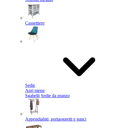
Cassettiere
Sedie
Apri menu
Sgabelli
Sedie da pranzo
Appendiabiti, portaoggetti e ganci