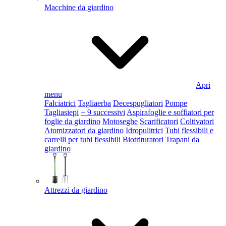
Macchine da giardino
Apri
menu
Falciatrici
Tagliaerba
Decespugliatori
Pompe
Tagliasiepi
+ 9 successivi
Aspirafoglie e soffiatori per
foglie da giardino
Motoseghe
Scarificatori
Coltivatori
Atomizzatori da giardino
Idropulitrici
Tubi flessibili e
carrelli per tubi flessibili
Biotrituratori
Trapani da
giardino
Attrezzi da giardino