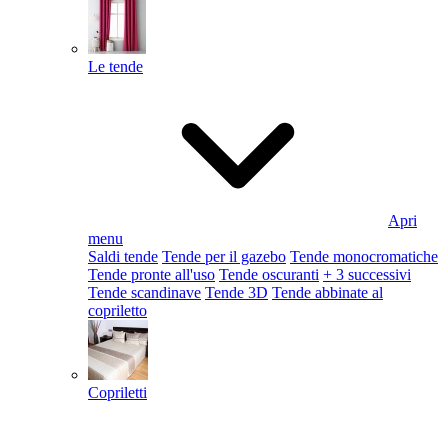
Le tende
Apri
menu
Saldi tende
Tende per il gazebo
Tende monocromatiche
Tende pronte all'uso
Tende oscuranti
+ 3 successivi
Tende scandinave
Tende 3D
Tende abbinate al
copriletto
Copriletti