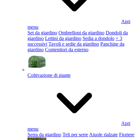
Apri
menu
Set da giardino
Ombrelloni da giardino
Dondoli da
giardino
Lettini da giardino
Sedia a dondolo
+ 3
successivi
Tavoli e sedie da giardino
Panchine da
giardino
Contenitori da esterno
Coltivazione di piante
Apri
menu
Serra da giardino
Teli per serre
Aiuole rialzate
Fioriere