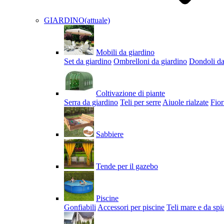
GIARDINO
(attuale)
Mobili da giardino
Set da giardino
Ombrelloni da giardino
Dondoli da
Coltivazione di piante
Serra da giardino
Teli per serre
Aiuole rialzate
Fior
Sabbiere
Tende per il gazebo
Piscine
Gonfiabili
Accessori per piscine
Teli mare e da spi