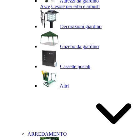
Attrezzi da giardino
Asce
Cesoie per erba e arbusti
Decorazioni giardino
Gazebo da giardino
Cassette postali
Altri
ARREDAMENTO