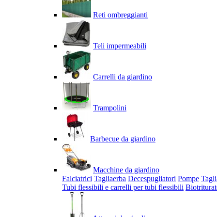
Reti ombreggianti
Teli impermeabili
Carrelli da giardino
Trampolini
Barbecue da giardino
Macchine da giardino
Falciatrici
Tagliaerba
Decespugliatori
Pompe
Tagli
Tubi flessibili e carrelli per tubi flessibili
Biotriturat