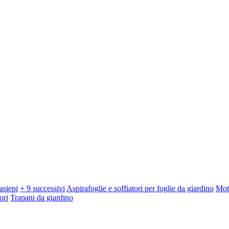
asiepi
+ 9 successivi
Aspirafoglie e soffiatori per foglie da giardino
Mot
ori
Trapani da giardino