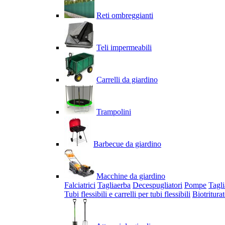
Reti ombreggianti
Teli impermeabili
Carrelli da giardino
Trampolini
Barbecue da giardino
Macchine da giardino
Falciatrici
Tagliaerba
Decespugliatori
Pompe
Tagli
Tubi flessibili e carrelli per tubi flessibili
Biotriturat