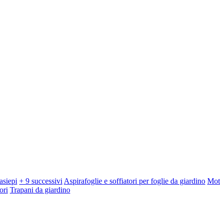
asiepi
+ 9 successivi
Aspirafoglie e soffiatori per foglie da giardino
Mot
ori
Trapani da giardino