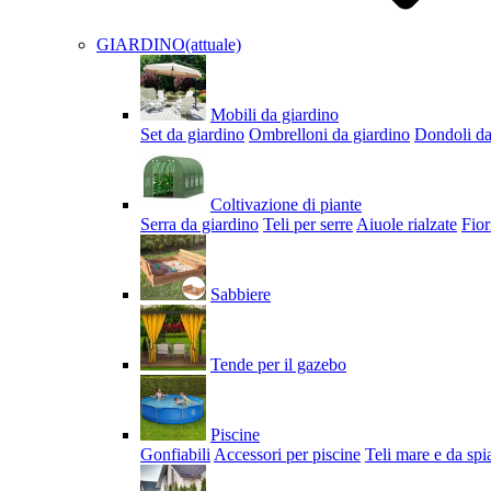
GIARDINO
(attuale)
Mobili da giardino
Set da giardino
Ombrelloni da giardino
Dondoli da
Coltivazione di piante
Serra da giardino
Teli per serre
Aiuole rialzate
Fior
Sabbiere
Tende per il gazebo
Piscine
Gonfiabili
Accessori per piscine
Teli mare e da spi