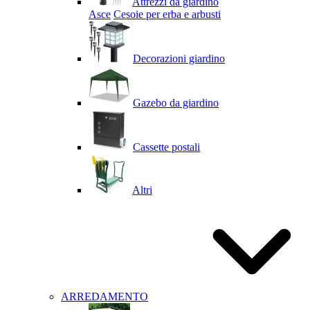
Attrezzi da giardino
Asce
Cesoie per erba e arbusti
Decorazioni giardino
Gazebo da giardino
Cassette postali
Altri
ARREDAMENTO