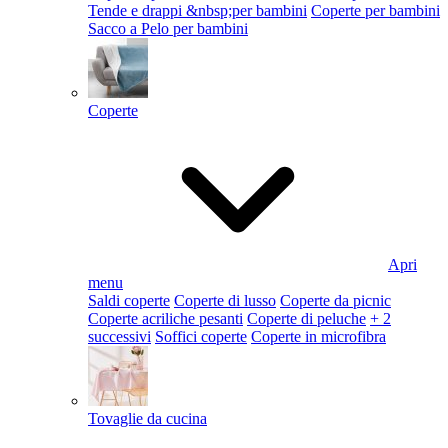
Tende e drappi &nbsp;per bambini
Coperte per bambini
Sacco a Pelo per bambini
Coperte
Apri
menu
Saldi coperte
Coperte di lusso
Coperte da picnic
Coperte acriliche pesanti
Coperte di peluche
+ 2
successivi
Soffici coperte
Coperte in microfibra
Tovaglie da cucina