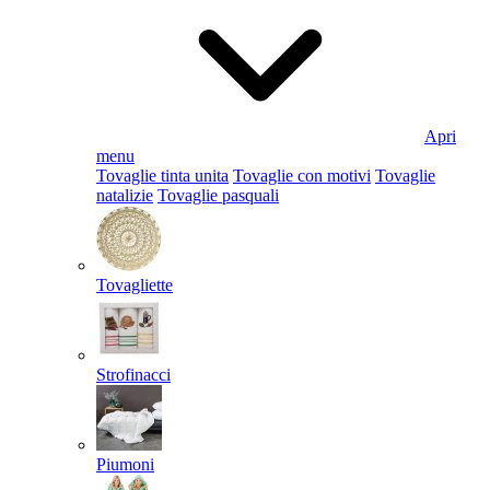
Apri
menu
Tovaglie tinta unita
Tovaglie con motivi
Tovaglie
natalizie
Tovaglie pasquali
Tovagliette
Strofinacci
Piumoni