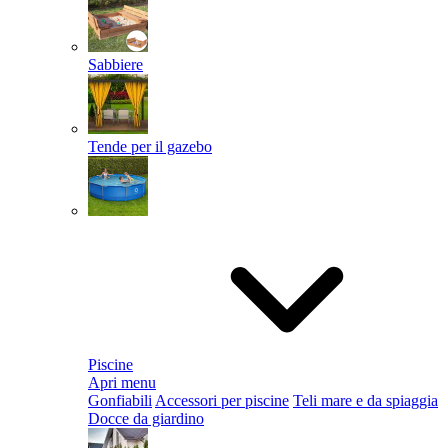
Sabbiere
Tende per il gazebo
Piscine
Apri menu
Gonfiabili
Accessori per piscine
Teli mare e da spiaggia
Docce da giardino