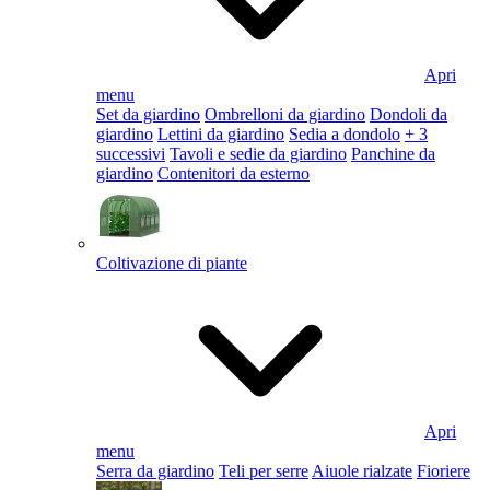
Apri
menu
Set da giardino
Ombrelloni da giardino
Dondoli da
giardino
Lettini da giardino
Sedia a dondolo
+ 3
successivi
Tavoli e sedie da giardino
Panchine da
giardino
Contenitori da esterno
Coltivazione di piante
Apri
menu
Serra da giardino
Teli per serre
Aiuole rialzate
Fioriere