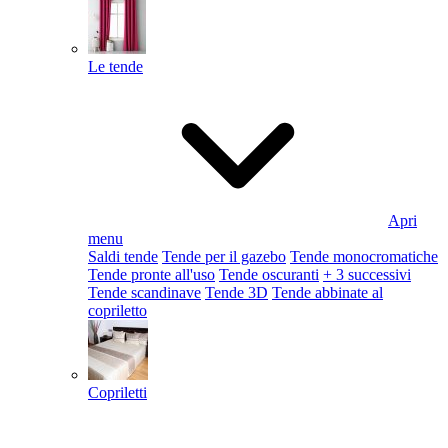
Le tende
Apri
menu
Saldi tende
Tende per il gazebo
Tende monocromatiche
Tende pronte all'uso
Tende oscuranti
+ 3 successivi
Tende scandinave
Tende 3D
Tende abbinate al
copriletto
Copriletti