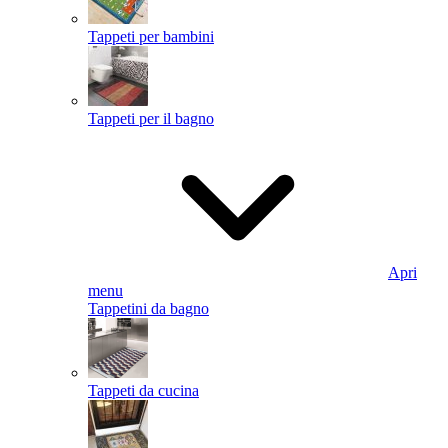
Tappeti per bambini
Tappeti per il bagno
Apri
menu
Tappetini da bagno
Tappeti da cucina