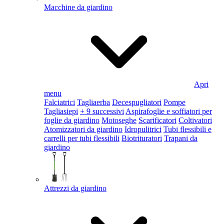
Macchine da giardino
Apri
menu
Falciatrici
Tagliaerba
Decespugliatori
Pompe
Tagliasiepi
+ 9 successivi
Aspirafoglie e soffiatori per
foglie da giardino
Motoseghe
Scarificatori
Coltivatori
Atomizzatori da giardino
Idropulitrici
Tubi flessibili e
carrelli per tubi flessibili
Biotrituratori
Trapani da
giardino
Attrezzi da giardino