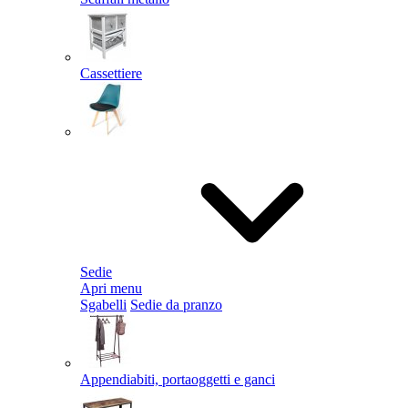
Cassettiere
Sedie
Apri menu
Sgabelli
Sedie da pranzo
Appendiabiti, portaoggetti e ganci