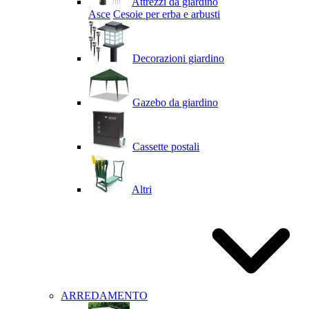
Attrezzi da giardino
Asce
Cesoie per erba e arbusti
Decorazioni giardino
Gazebo da giardino
Cassette postali
Altri
ARREDAMENTO