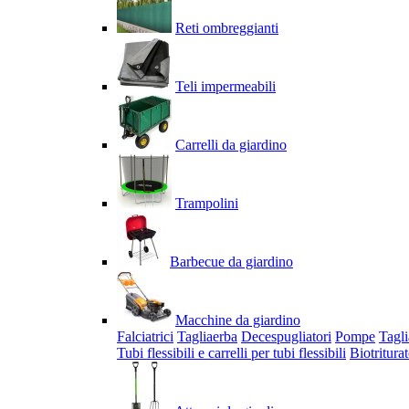
Reti ombreggianti
Teli impermeabili
Carrelli da giardino
Trampolini
Barbecue da giardino
Macchine da giardino
Falciatrici
Tagliaerba
Decespugliatori
Pompe
Tagli
Tubi flessibili e carrelli per tubi flessibili
Biotriturat