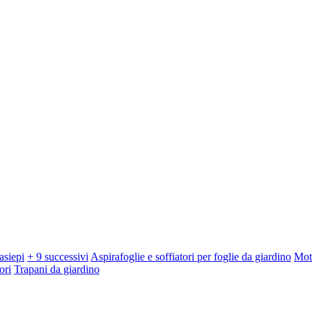
asiepi
+ 9 successivi
Aspirafoglie e soffiatori per foglie da giardino
Mot
ori
Trapani da giardino