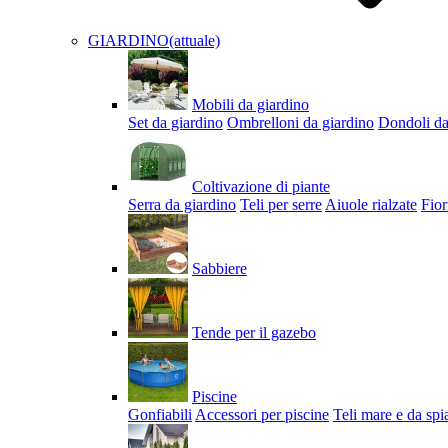
GIARDINO
(attuale)
Mobili da giardino
Set da giardino
Ombrelloni da giardino
Dondoli da
Coltivazione di piante
Serra da giardino
Teli per serre
Aiuole rialzate
Fior
Sabbiere
Tende per il gazebo
Piscine
Gonfiabili
Accessori per piscine
Teli mare e da spi