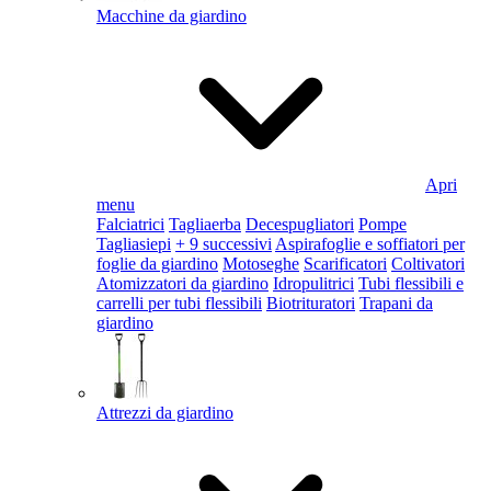
Macchine da giardino
Apri
menu
Falciatrici
Tagliaerba
Decespugliatori
Pompe
Tagliasiepi
+ 9 successivi
Aspirafoglie e soffiatori per
foglie da giardino
Motoseghe
Scarificatori
Coltivatori
Atomizzatori da giardino
Idropulitrici
Tubi flessibili e
carrelli per tubi flessibili
Biotrituratori
Trapani da
giardino
Attrezzi da giardino