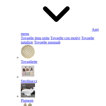
Apri
menu
Tovaglie tinta unita
Tovaglie con motivi
Tovaglie
natalizie
Tovaglie pasquali
Tovagliette
Strofinacci
Piumoni