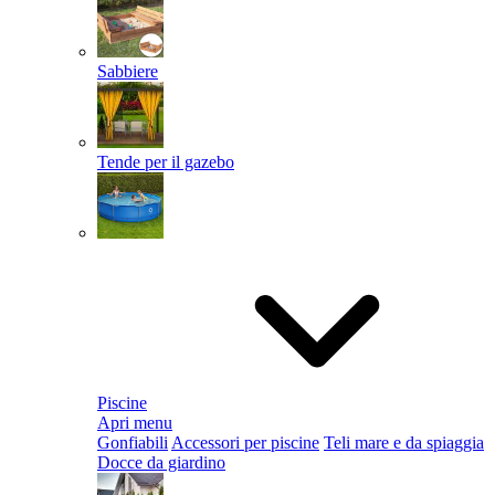
Sabbiere
Tende per il gazebo
Piscine
Apri menu
Gonfiabili
Accessori per piscine
Teli mare e da spiaggia
Docce da giardino