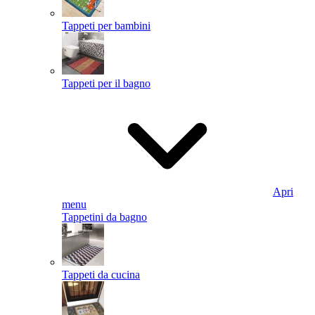
Tappeti per bambini
Tappeti per il bagno
Apri
menu
Tappetini da bagno
Tappeti da cucina