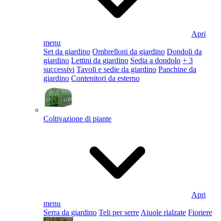
Apri
menu
Set da giardino
Ombrelloni da giardino
Dondoli da
giardino
Lettini da giardino
Sedia a dondolo
+ 3
successivi
Tavoli e sedie da giardino
Panchine da
giardino
Contenitori da esterno
Coltivazione di piante
Apri
menu
Serra da giardino
Teli per serre
Aiuole rialzate
Fioriere