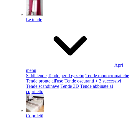
Le tende
Apri
menu
Saldi tende
Tende per il gazebo
Tende monocromatiche
Tende pronte all'uso
Tende oscuranti
+ 3 successivi
Tende scandinave
Tende 3D
Tende abbinate al
copriletto
Copriletti