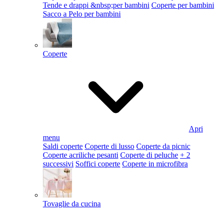
Tende e drappi &nbsp;per bambini
Coperte per bambini
Sacco a Pelo per bambini
Coperte
Apri
menu
Saldi coperte
Coperte di lusso
Coperte da picnic
Coperte acriliche pesanti
Coperte di peluche
+ 2
successivi
Soffici coperte
Coperte in microfibra
Tovaglie da cucina