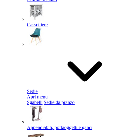
Cassettiere
Sedie
Apri menu
Sgabelli
Sedie da pranzo
Appendiabiti, portaoggetti e ganci