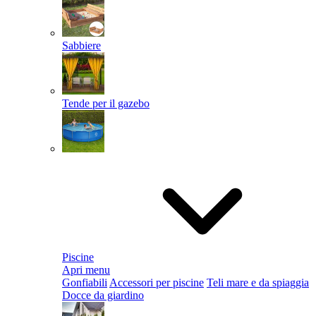
Sabbiere
Tende per il gazebo
Piscine
Apri menu
Gonfiabili
Accessori per piscine
Teli mare e da spiaggia
Docce da giardino