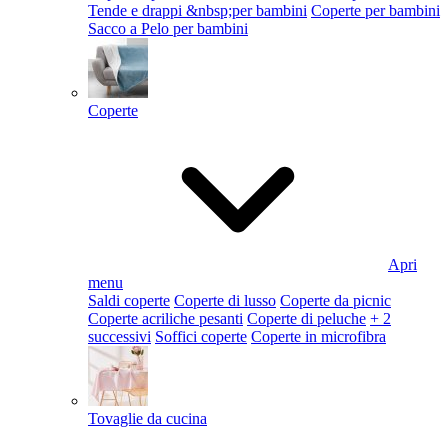
Tende e drappi &nbsp;per bambini
Coperte per bambini
Sacco a Pelo per bambini
Coperte
Apri
menu
Saldi coperte
Coperte di lusso
Coperte da picnic
Coperte acriliche pesanti
Coperte di peluche
+ 2
successivi
Soffici coperte
Coperte in microfibra
Tovaglie da cucina