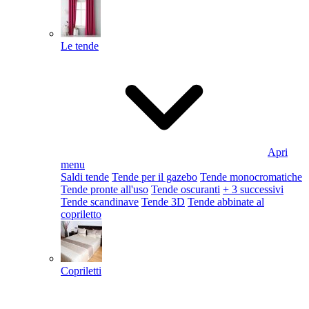
Le tende
Apri
menu
Saldi tende
Tende per il gazebo
Tende monocromatiche
Tende pronte all'uso
Tende oscuranti
+ 3 successivi
Tende scandinave
Tende 3D
Tende abbinate al
copriletto
Copriletti