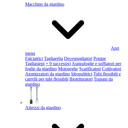
Macchine da giardino
Apri
menu
Falciatrici
Tagliaerba
Decespugliatori
Pompe
Tagliasiepi
+ 9 successivi
Aspirafoglie e soffiatori per
foglie da giardino
Motoseghe
Scarificatori
Coltivatori
Atomizzatori da giardino
Idropulitrici
Tubi flessibili e
carrelli per tubi flessibili
Biotrituratori
Trapani da
giardino
Attrezzi da giardino