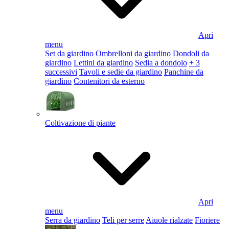
Apri
menu
Set da giardino
Ombrelloni da giardino
Dondoli da
giardino
Lettini da giardino
Sedia a dondolo
+ 3
successivi
Tavoli e sedie da giardino
Panchine da
giardino
Contenitori da esterno
Coltivazione di piante
Apri
menu
Serra da giardino
Teli per serre
Aiuole rialzate
Fioriere