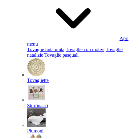
Apri
menu
Tovaglie tinta unita
Tovaglie con motivi
Tovaglie
natalizie
Tovaglie pasquali
Tovagliette
Strofinacci
Piumoni