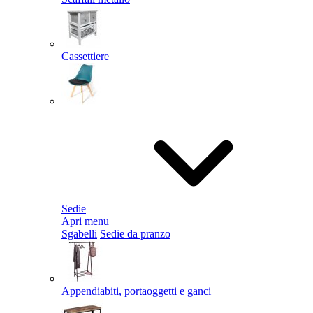
Cassettiere
Sedie
Apri menu
Sgabelli
Sedie da pranzo
Appendiabiti, portaoggetti e ganci