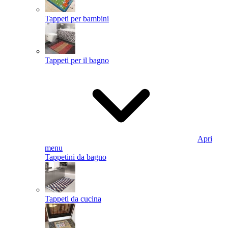
Tappeti per bambini
Tappeti per il bagno
Apri
menu
Tappetini da bagno
Tappeti da cucina