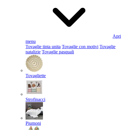
Apri
menu
Tovaglie tinta unita
Tovaglie con motivi
Tovaglie
natalizie
Tovaglie pasquali
Tovagliette
Strofinacci
Piumoni