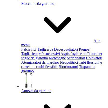
Macchine da giardino
Apri
menu
Falciatrici
Tagliaerba
Decespugliatori
Pompe
Tagliasiepi
+ 9 successivi
Aspirafoglie e soffiatori per
foglie da giardino
Motoseghe
Scarificatori
Coltivatori
Atomizzatori da giardino
Idropulitrici
Tubi flessibili e
carrelli per tubi flessibili
Biotrituratori
Trapani da
giardino
Attrezzi da giardino