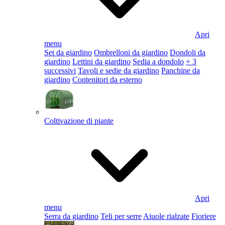
Apri
menu
Set da giardino
Ombrelloni da giardino
Dondoli da
giardino
Lettini da giardino
Sedia a dondolo
+ 3
successivi
Tavoli e sedie da giardino
Panchine da
giardino
Contenitori da esterno
Coltivazione di piante
Apri
menu
Serra da giardino
Teli per serre
Aiuole rialzate
Fioriere