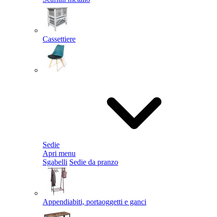
Cassettiere
Sedie
Apri menu
Sgabelli
Sedie da pranzo
Appendiabiti, portaoggetti e ganci