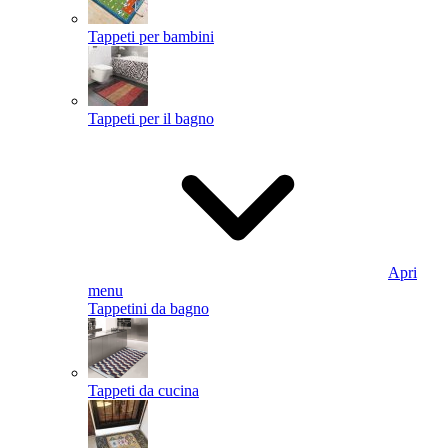
Tappeti per bambini
Tappeti per il bagno
Apri
menu
Tappetini da bagno
Tappeti da cucina