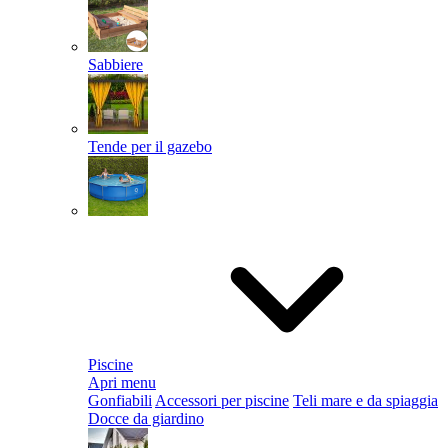
Sabbiere
Tende per il gazebo
Piscine
Apri menu
Gonfiabili
Accessori per piscine
Teli mare e da spiaggia
Docce da giardino