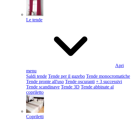
Le tende
Apri
menu
Saldi tende
Tende per il gazebo
Tende monocromatiche
Tende pronte all'uso
Tende oscuranti
+ 3 successivi
Tende scandinave
Tende 3D
Tende abbinate al
copriletto
Copriletti