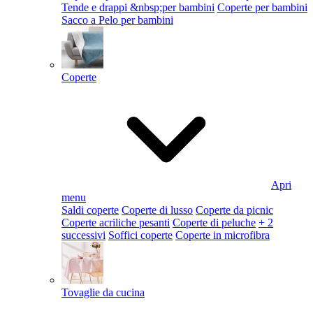
Tende e drappi &nbsp;per bambini
Coperte per bambini
Sacco a Pelo per bambini
Coperte
Apri
menu
Saldi coperte
Coperte di lusso
Coperte da picnic
Coperte acriliche pesanti
Coperte di peluche
+ 2
successivi
Soffici coperte
Coperte in microfibra
Tovaglie da cucina