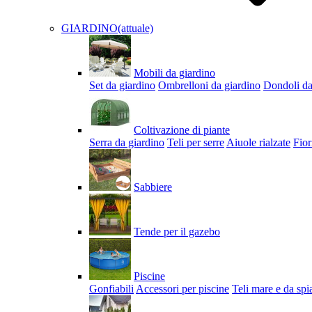
GIARDINO
(attuale)
Mobili da giardino
Set da giardino
Ombrelloni da giardino
Dondoli da
Coltivazione di piante
Serra da giardino
Teli per serre
Aiuole rialzate
Fior
Sabbiere
Tende per il gazebo
Piscine
Gonfiabili
Accessori per piscine
Teli mare e da spi