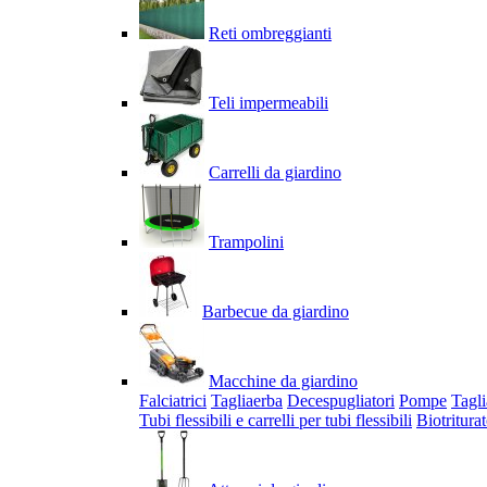
Reti ombreggianti
Teli impermeabili
Carrelli da giardino
Trampolini
Barbecue da giardino
Macchine da giardino
Falciatrici
Tagliaerba
Decespugliatori
Pompe
Tagli
Tubi flessibili e carrelli per tubi flessibili
Biotriturat