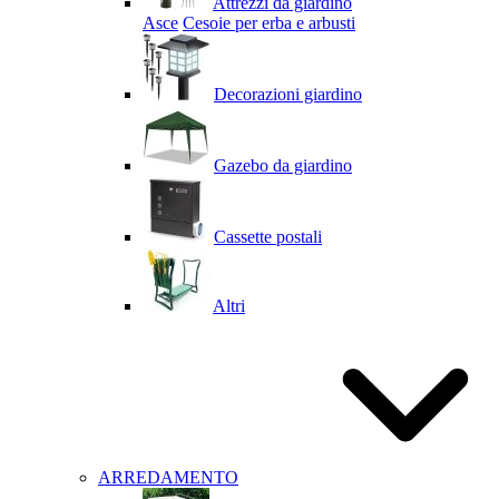
Attrezzi da giardino
Asce
Cesoie per erba e arbusti
Decorazioni giardino
Gazebo da giardino
Cassette postali
Altri
ARREDAMENTO