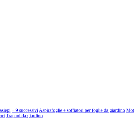
asiepi
+ 9 successivi
Aspirafoglie e soffiatori per foglie da giardino
Mot
ori
Trapani da giardino