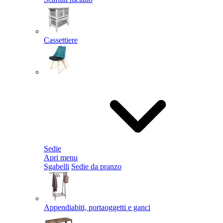
Cassettiere
Sedie
Apri menu
Sgabelli
Sedie da pranzo
Appendiabiti, portaoggetti e ganci