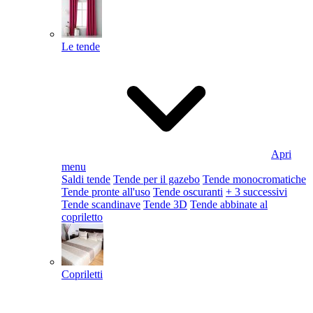
Le tende
Apri
menu
Saldi tende
Tende per il gazebo
Tende monocromatiche
Tende pronte all'uso
Tende oscuranti
+ 3 successivi
Tende scandinave
Tende 3D
Tende abbinate al
copriletto
Copriletti