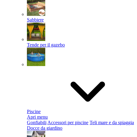
Sabbiere
Tende per il gazebo
Piscine
Apri menu
Gonfiabili
Accessori per piscine
Teli mare e da spiaggia
Docce da giardino