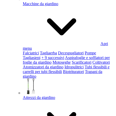
Macchine da giardino
Apri
menu
Falciatrici
Tagliaerba
Decespugliatori
Pompe
Tagliasiepi
+ 9 successivi
Aspirafoglie e soffiatori per
foglie da giardino
Motoseghe
Scarificatori
Coltivatori
Atomizzatori da giardino
Idropulitrici
Tubi flessibili e
carrelli per tubi flessibili
Biotrituratori
Trapani da
giardino
Attrezzi da giardino