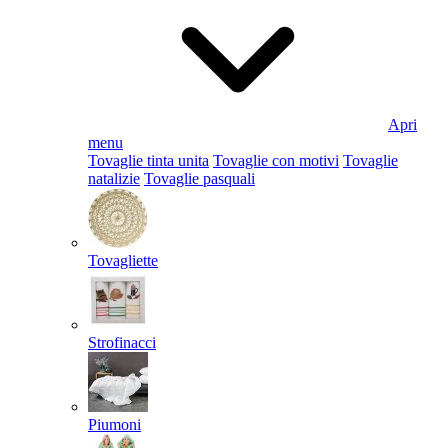
Apri
menu
Tovaglie tinta unita
Tovaglie con motivi
Tovaglie
natalizie
Tovaglie pasquali
Tovagliette
Strofinacci
Piumoni