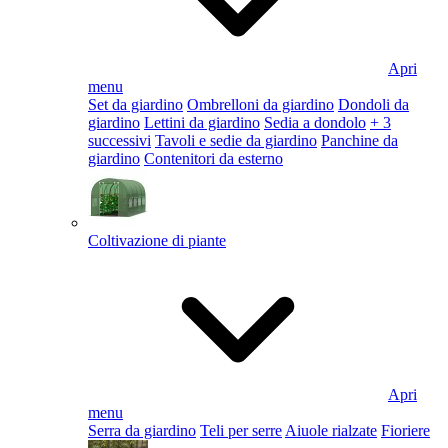
Apri
menu
Set da giardino
Ombrelloni da giardino
Dondoli da
giardino
Lettini da giardino
Sedia a dondolo
+ 3
successivi
Tavoli e sedie da giardino
Panchine da
giardino
Contenitori da esterno
Coltivazione di piante
Apri
menu
Serra da giardino
Teli per serre
Aiuole rialzate
Fioriere