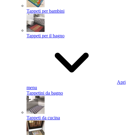
Tappeti per bambini
Tappeti per il bagno
Apri
menu
Tappetini da bagno
Tappeti da cucina