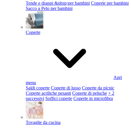
Tende e drappi &nbsp;per bambini
Coperte per bambini
Sacco a Pelo per bambini
Coperte
Apri
menu
Saldi coperte
Coperte di lusso
Coperte da picnic
Coperte acriliche pesanti
Coperte di peluche
+ 2
successivi
Soffici coperte
Coperte in microfibra
Tovaglie da cucina