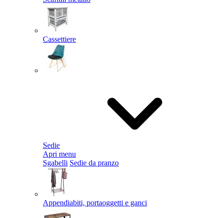
Cassettiere
Sedie
Apri menu
Sgabelli
Sedie da pranzo
Appendiabiti, portaoggetti e ganci