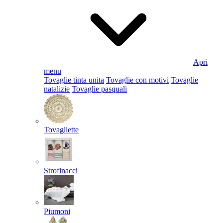
Apri
menu
Tovaglie tinta unita
Tovaglie con motivi
Tovaglie
natalizie
Tovaglie pasquali
Tovagliette
Strofinacci
Piumoni