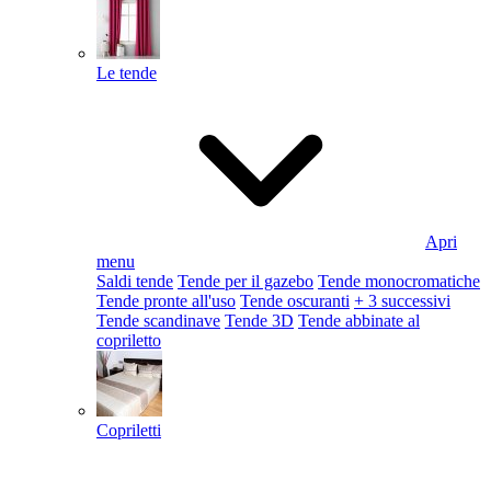
Le tende
Apri
menu
Saldi tende
Tende per il gazebo
Tende monocromatiche
Tende pronte all'uso
Tende oscuranti
+ 3 successivi
Tende scandinave
Tende 3D
Tende abbinate al
copriletto
Copriletti