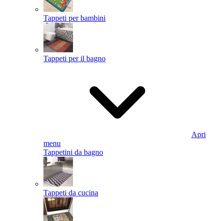
Tappeti per bambini
Tappeti per il bagno
Apri
menu
Tappetini da bagno
Tappeti da cucina