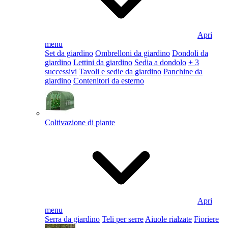
Apri
menu
Set da giardino
Ombrelloni da giardino
Dondoli da
giardino
Lettini da giardino
Sedia a dondolo
+ 3
successivi
Tavoli e sedie da giardino
Panchine da
giardino
Contenitori da esterno
Coltivazione di piante
Apri
menu
Serra da giardino
Teli per serre
Aiuole rialzate
Fioriere