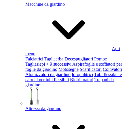
Macchine da giardino
Apri
menu
Falciatrici
Tagliaerba
Decespugliatori
Pompe
Tagliasiepi
+ 9 successivi
Aspirafoglie e soffiatori per
foglie da giardino
Motoseghe
Scarificatori
Coltivatori
Atomizzatori da giardino
Idropulitrici
Tubi flessibili e
carrelli per tubi flessibili
Biotrituratori
Trapani da
giardino
Attrezzi da giardino