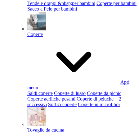
Tende e drappi &nbsp;per bambini
Coperte per bambini
Sacco a Pelo per bambini
Coperte
Apri
menu
Saldi coperte
Coperte di lusso
Coperte da picnic
Coperte acriliche pesanti
Coperte di peluche
+ 2
successivi
Soffici coperte
Coperte in microfibra
Tovaglie da cucina