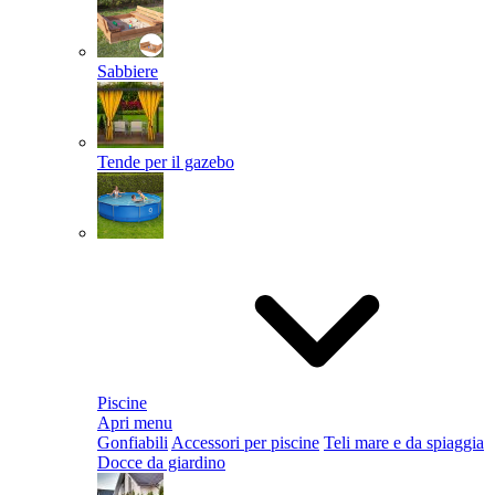
Sabbiere
Tende per il gazebo
Piscine
Apri menu
Gonfiabili
Accessori per piscine
Teli mare e da spiaggia
Docce da giardino