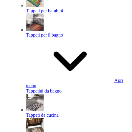
Tappeti per bambini
Tappeti per il bagno
Apri
menu
Tappetini da bagno
Tappeti da cucina