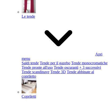
Le tende
Apri
menu
Saldi tende
Tende per il gazebo
Tende monocromatiche
Tende pronte all'uso
Tende oscuranti
+ 3 successivi
Tende scandinave
Tende 3D
Tende abbinate al
copriletto
Copriletti