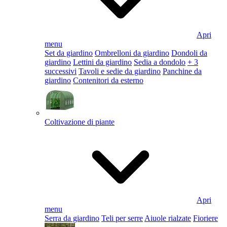
Apri
menu
Set da giardino
Ombrelloni da giardino
Dondoli da
giardino
Lettini da giardino
Sedia a dondolo
+ 3
successivi
Tavoli e sedie da giardino
Panchine da
giardino
Contenitori da esterno
Coltivazione di piante
Apri
menu
Serra da giardino
Teli per serre
Aiuole rialzate
Fioriere