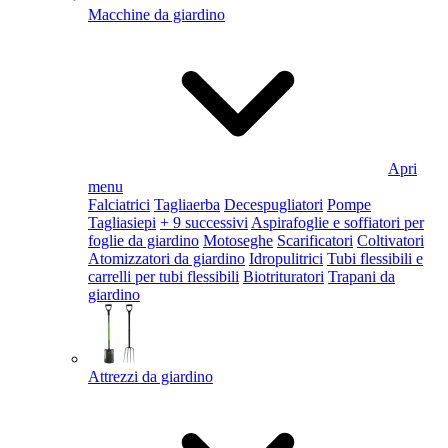
Macchine da giardino
Apri
menu
Falciatrici
Tagliaerba
Decespugliatori
Pompe
Tagliasiepi
+ 9 successivi
Aspirafoglie e soffiatori per
foglie da giardino
Motoseghe
Scarificatori
Coltivatori
Atomizzatori da giardino
Idropulitrici
Tubi flessibili e
carrelli per tubi flessibili
Biotrituratori
Trapani da
giardino
Attrezzi da giardino