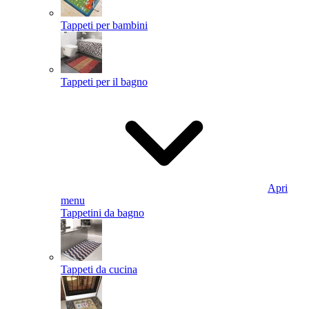
Tappeti per bambini
Tappeti per il bagno
Apri
menu
Tappetini da bagno
Tappeti da cucina