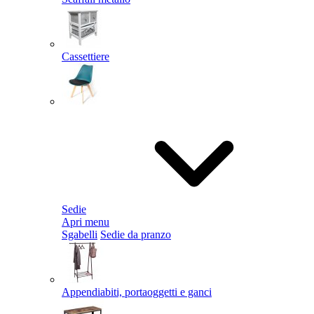
Cassettiere
Sedie
Apri menu
Sgabelli
Sedie da pranzo
Appendiabiti, portaoggetti e ganci