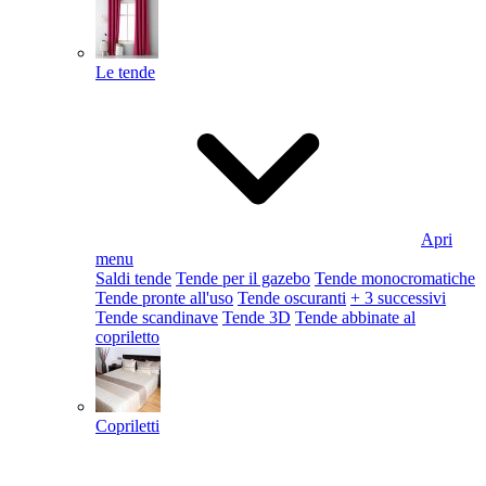
Le tende
Apri
menu
Saldi tende
Tende per il gazebo
Tende monocromatiche
Tende pronte all'uso
Tende oscuranti
+ 3 successivi
Tende scandinave
Tende 3D
Tende abbinate al
copriletto
Copriletti