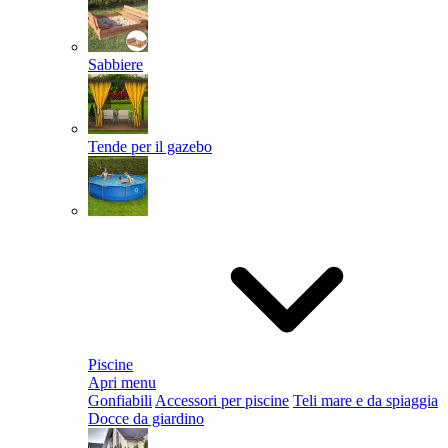
Sabbiere
Tende per il gazebo
Piscine
Apri menu
Gonfiabili
Accessori per piscine
Teli mare e da spiaggia
Docce da giardino