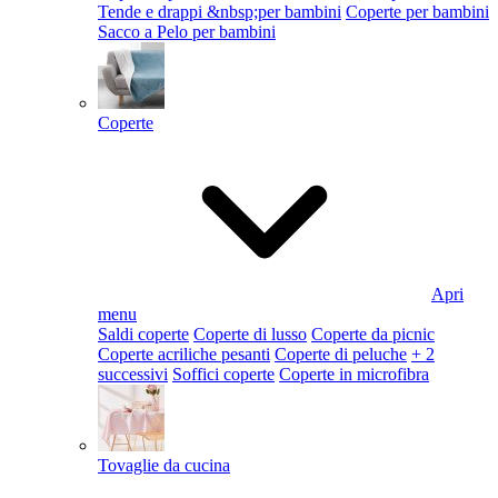
Tende e drappi &nbsp;per bambini
Coperte per bambini
Sacco a Pelo per bambini
Coperte
Apri
menu
Saldi coperte
Coperte di lusso
Coperte da picnic
Coperte acriliche pesanti
Coperte di peluche
+ 2
successivi
Soffici coperte
Coperte in microfibra
Tovaglie da cucina