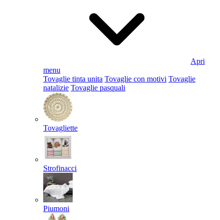
Apri
menu
Tovaglie tinta unita
Tovaglie con motivi
Tovaglie
natalizie
Tovaglie pasquali
Tovagliette
Strofinacci
Piumoni