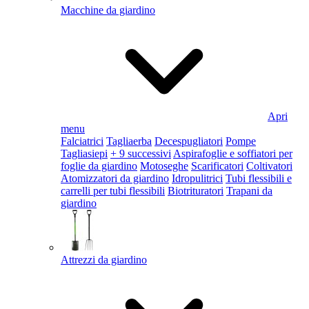
Macchine da giardino
Apri
menu
Falciatrici
Tagliaerba
Decespugliatori
Pompe
Tagliasiepi
+ 9 successivi
Aspirafoglie e soffiatori per
foglie da giardino
Motoseghe
Scarificatori
Coltivatori
Atomizzatori da giardino
Idropulitrici
Tubi flessibili e
carrelli per tubi flessibili
Biotrituratori
Trapani da
giardino
Attrezzi da giardino