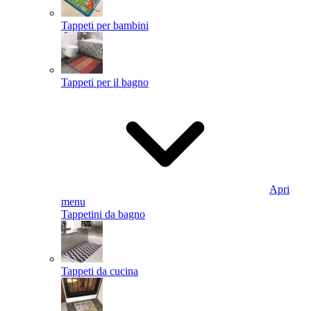
Tappeti per bambini
Tappeti per il bagno
Apri
menu
Tappetini da bagno
Tappeti da cucina