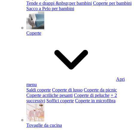
Tende e drappi &nbsp;per bambini
Coperte per bambini
Sacco a Pelo per bambini
Coperte
Apri
menu
Saldi coperte
Coperte di lusso
Coperte da picnic
Coperte acriliche pesanti
Coperte di peluche
+ 2
successivi
Soffici coperte
Coperte in microfibra
Tovaglie da cucina