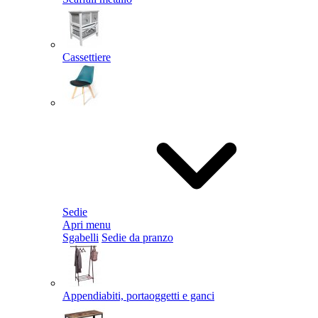
Cassettiere
Sedie
Apri menu
Sgabelli
Sedie da pranzo
Appendiabiti, portaoggetti e ganci