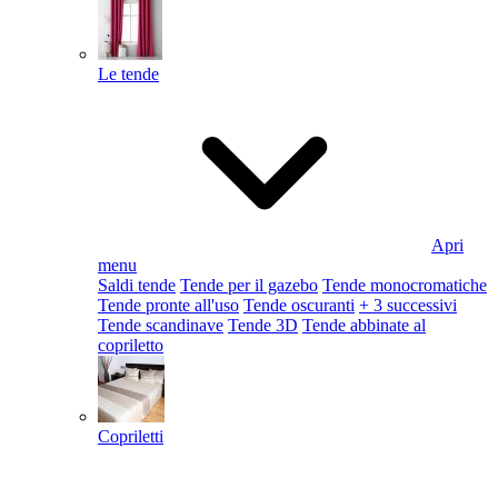
Le tende
Apri
menu
Saldi tende
Tende per il gazebo
Tende monocromatiche
Tende pronte all'uso
Tende oscuranti
+ 3 successivi
Tende scandinave
Tende 3D
Tende abbinate al
copriletto
Copriletti