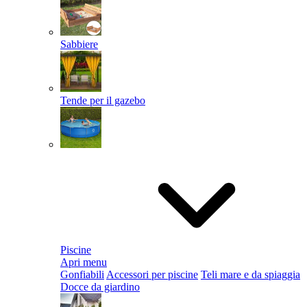
Sabbiere
Tende per il gazebo
Piscine
Apri menu
Gonfiabili
Accessori per piscine
Teli mare e da spiaggia
Docce da giardino