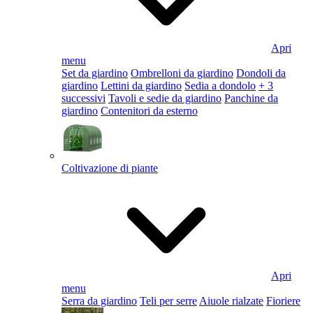
Apri
menu
Set da giardino
Ombrelloni da giardino
Dondoli da
giardino
Lettini da giardino
Sedia a dondolo
+ 3
successivi
Tavoli e sedie da giardino
Panchine da
giardino
Contenitori da esterno
Coltivazione di piante
Apri
menu
Serra da giardino
Teli per serre
Aiuole rialzate
Fioriere