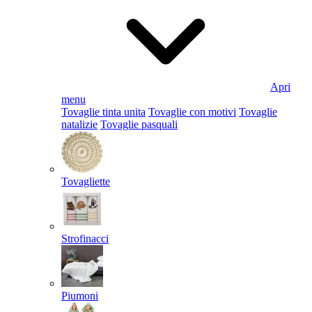
Apri
menu
Tovaglie tinta unita
Tovaglie con motivi
Tovaglie
natalizie
Tovaglie pasquali
Tovagliette
Strofinacci
Piumoni