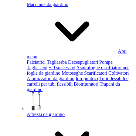
Macchine da giardino
Apri
menu
Falciatrici
Tagliaerba
Decespugliatori
Pompe
Tagliasiepi
+ 9 successivi
Aspirafoglie e soffiatori per
foglie da giardino
Motoseghe
Scarificatori
Coltivatori
Atomizzatori da giardino
Idropulitrici
Tubi flessibili e
carrelli per tubi flessibili
Biotrituratori
Trapani da
giardino
Attrezzi da giardino