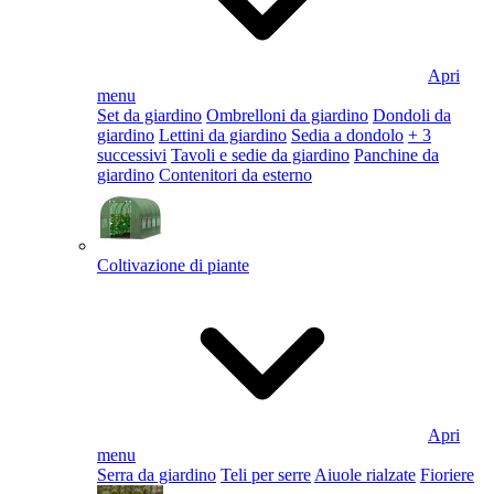
Apri
menu
Set da giardino
Ombrelloni da giardino
Dondoli da
giardino
Lettini da giardino
Sedia a dondolo
+ 3
successivi
Tavoli e sedie da giardino
Panchine da
giardino
Contenitori da esterno
Coltivazione di piante
Apri
menu
Serra da giardino
Teli per serre
Aiuole rialzate
Fioriere