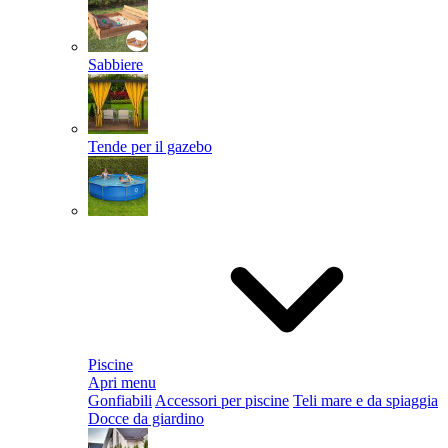
Sabbiere
Tende per il gazebo
Piscine
Apri menu
Gonfiabili
Accessori per piscine
Teli mare e da spiaggia
Docce da giardino