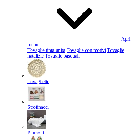
Apri
menu
Tovaglie tinta unita
Tovaglie con motivi
Tovaglie
natalizie
Tovaglie pasquali
Tovagliette
Strofinacci
Piumoni