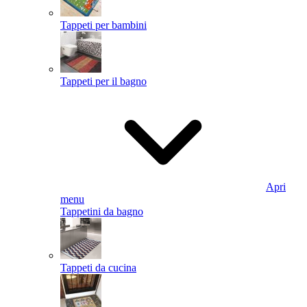
Tappeti per bambini
Tappeti per il bagno
Apri
menu
Tappetini da bagno
Tappeti da cucina