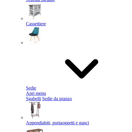
Cassettiere
Sedie
Apri menu
Sgabelli
Sedie da pranzo
Appendiabiti, portaoggetti e ganci