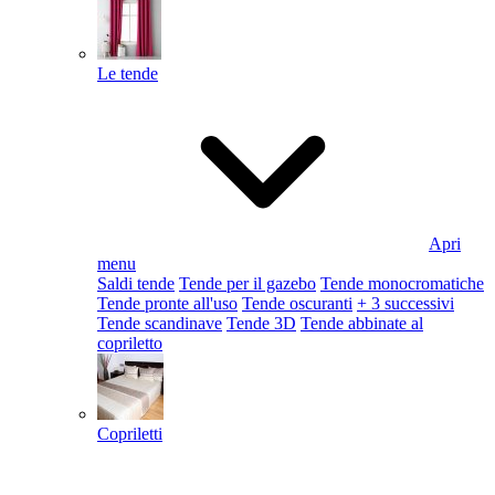
Le tende
Apri
menu
Saldi tende
Tende per il gazebo
Tende monocromatiche
Tende pronte all'uso
Tende oscuranti
+ 3 successivi
Tende scandinave
Tende 3D
Tende abbinate al
copriletto
Copriletti