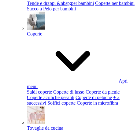
Tende e drappi &nbsp;per bambini
Coperte per bambini
Sacco a Pelo per bambini
Coperte
Apri
menu
Saldi coperte
Coperte di lusso
Coperte da picnic
Coperte acriliche pesanti
Coperte di peluche
+ 2
successivi
Soffici coperte
Coperte in microfibra
Tovaglie da cucina