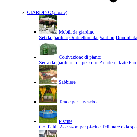
GIARDINO
(attuale)
Mobili da giardino
Set da giardino
Ombrelloni da giardino
Dondoli da
Coltivazione di piante
Serra da giardino
Teli per serre
Aiuole rialzate
Fior
Sabbiere
Tende per il gazebo
Piscine
Gonfiabili
Accessori per piscine
Teli mare e da spi