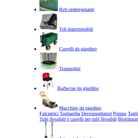
Reti ombreggianti
Teli impermeabili
Carrelli da giardino
Trampolini
Barbecue da giardino
Macchine da giardino
Falciatrici
Tagliaerba
Decespugliatori
Pompe
Tagli
Tubi flessibili e carrelli per tubi flessibili
Biotriturat