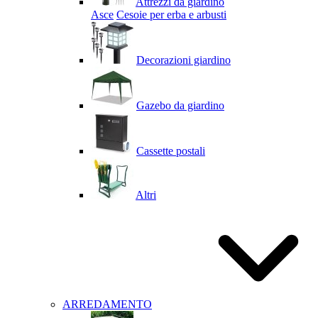
Attrezzi da giardino
Asce
Cesoie per erba e arbusti
Decorazioni giardino
Gazebo da giardino
Cassette postali
Altri
ARREDAMENTO