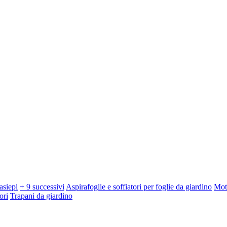
asiepi
+ 9 successivi
Aspirafoglie e soffiatori per foglie da giardino
Mot
ori
Trapani da giardino