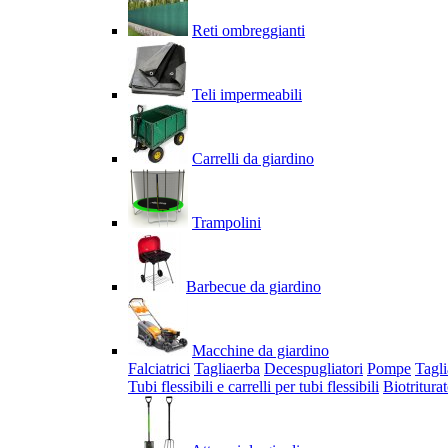
Reti ombreggianti
Teli impermeabili
Carrelli da giardino
Trampolini
Barbecue da giardino
Macchine da giardino
Falciatrici
Tagliaerba
Decespugliatori
Pompe
Tagli
Tubi flessibili e carrelli per tubi flessibili
Biotriturat