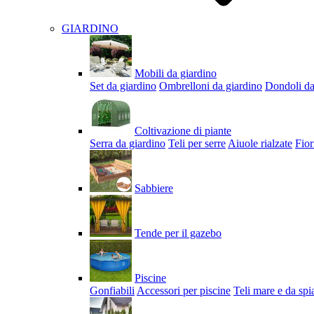
GIARDINO
Mobili da giardino
Set da giardino
Ombrelloni da giardino
Dondoli da
Coltivazione di piante
Serra da giardino
Teli per serre
Aiuole rialzate
Fior
Sabbiere
Tende per il gazebo
Piscine
Gonfiabili
Accessori per piscine
Teli mare e da spi