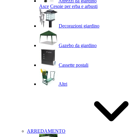
Attrezzi da giardino
Asce
Cesoie per erba e arbusti
Decorazioni giardino
Gazebo da giardino
Cassette postali
Altri
ARREDAMENTO