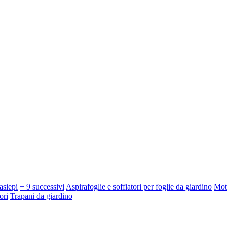
asiepi
+ 9 successivi
Aspirafoglie e soffiatori per foglie da giardino
Mot
ori
Trapani da giardino